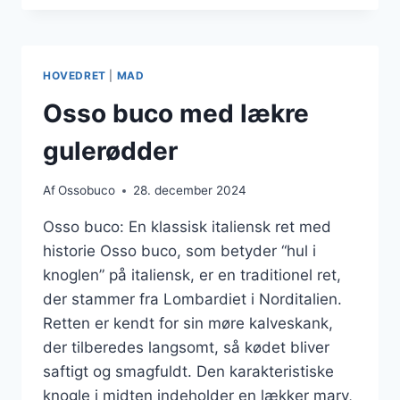
OSSOBUCO
TIL
MIDDAG
HOVEDRET
|
MAD
Osso buco med lækre
gulerødder
Af
Ossobuco
28. december 2024
Osso buco: En klassisk italiensk ret med
historie Osso buco, som betyder “hul i
knoglen” på italiensk, er en traditionel ret,
der stammer fra Lombardiet i Norditalien.
Retten er kendt for sin møre kalveskank,
der tilberedes langsomt, så kødet bliver
saftigt og smagfuldt. Den karakteristiske
knogle i midten indeholder en lækker marv,