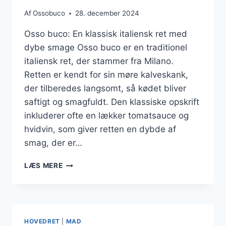
Af
Ossobuco
28. december 2024
Osso buco: En klassisk italiensk ret med
dybe smage Osso buco er en traditionel
italiensk ret, der stammer fra Milano.
Retten er kendt for sin møre kalveskank,
der tilberedes langsomt, så kødet bliver
saftigt og smagfuldt. Den klassiske opskrift
inkluderer ofte en lækker tomatsauce og
hvidvin, som giver retten en dybde af
smag, der er…
OSSO
LÆS MERE
BUCO
MED
HVIDVIN
OG
TOMATSAUCE
HOVEDRET
|
MAD