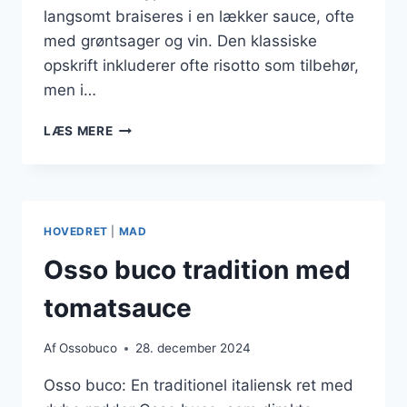
langsomt braiseres i en lækker sauce, ofte
med grøntsager og vin. Den klassiske
opskrift inkluderer ofte risotto som tilbehør,
men i…
OSSOBUCO
LÆS MERE
UDEN
RISOTTO
TIL
EN
SUNDERE
HOVEDRET
|
MAD
VERSION
Osso buco tradition med
tomatsauce
Af
Ossobuco
28. december 2024
Osso buco: En traditionel italiensk ret med