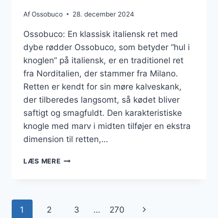
Af
Ossobuco
28. december 2024
Ossobuco: En klassisk italiensk ret med
dybe rødder Ossobuco, som betyder “hul i
knoglen” på italiensk, er en traditionel ret
fra Norditalien, der stammer fra Milano.
Retten er kendt for sin møre kalveskank,
der tilberedes langsomt, så kødet bliver
saftigt og smagfuldt. Den karakteristiske
knogle med marv i midten tilføjer en ekstra
dimension til retten,…
OSSOBUCO
LÆS MERE
OPSKRIFT
PÅ
ITALIENSK
FOR
Side
Næste
1
2
3
…
270
MADELSKERE