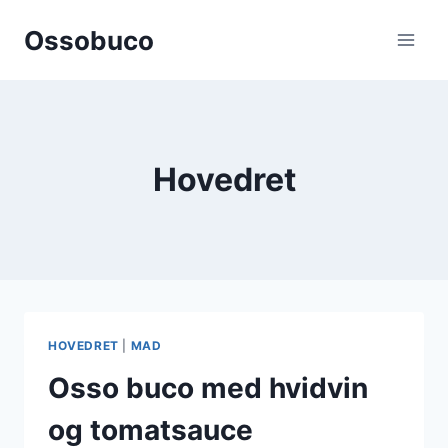
Fortsæt
Ossobuco
til
indhold
Hovedret
HOVEDRET
|
MAD
Osso buco med hvidvin
og tomatsauce