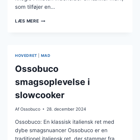
som tilføjer en…
OSSO
LÆS MERE
BUCO
MED
LÆKRE
GULERØDDER
HOVEDRET
|
MAD
Ossobuco
smagsoplevelse i
slowcooker
Af
Ossobuco
28. december 2024
Ossobuco: En klassisk italiensk ret med
dybe smagsnuancer Ossobuco er en
traditionel italiensk ret, der stammer fra