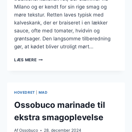
Milano og er kendt for sin rige smag og
møre tekstur. Retten laves typisk med
kalveskank, der er braiseret i en lækker
sauce, ofte med tomater, hvidvin og
grøntsager. Den langsomme tilberedning
gør, at kødet bliver utroligt mørt…
OSSOBUCO
LÆS MERE
SMAGSOPLEVELSE
I
SLOWCOOKER
HOVEDRET
|
MAD
Ossobuco marinade til
ekstra smagoplevelse
Af
Ossobuco
28. december 2024