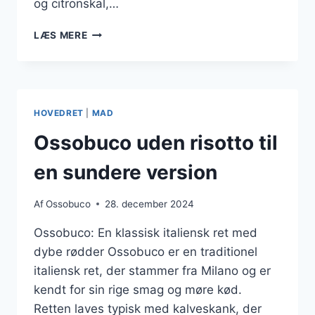
og citronskal,…
TRADITIONEL
LÆS MERE
OSSO
BUCO
SERVERING
TIL
SELSKABER
HOVEDRET
|
MAD
Ossobuco uden risotto til
en sundere version
Af
Ossobuco
28. december 2024
Ossobuco: En klassisk italiensk ret med
dybe rødder Ossobuco er en traditionel
italiensk ret, der stammer fra Milano og er
kendt for sin rige smag og møre kød.
Retten laves typisk med kalveskank, der