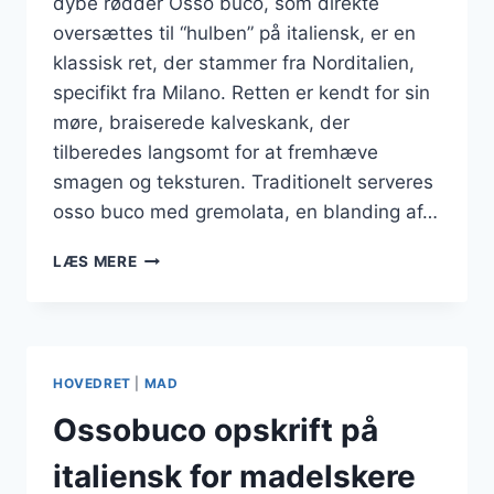
dybe rødder Osso buco, som direkte
oversættes til “hulben” på italiensk, er en
klassisk ret, der stammer fra Norditalien,
specifikt fra Milano. Retten er kendt for sin
møre, braiserede kalveskank, der
tilberedes langsomt for at fremhæve
smagen og teksturen. Traditionelt serveres
osso buco med gremolata, en blanding af…
OSSO
LÆS MERE
BUCO
TRADITION
MED
TOMATSAUCE
HOVEDRET
|
MAD
Ossobuco opskrift på
italiensk for madelskere