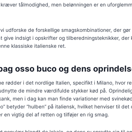
er kræver tålmodighed, men belønningen er en uforglemm
il vi udforske de forskellige smagskombinationer, der gør
t give indsigt i opskrifter og tilberedningsteknikker, der
ne klassiske italienske ret.
bag osso buco og dens oprindelse 
 rødder i det nordlige Italien, specifikt i Milano, hvor r
dnytte de mindre værdifulde stykker kød på. Oprindelig
kank, men i dag kan man finde variationer med svinekø
 betyder “hulben” på italiensk, hvilket henviser til det 
 en vigtig del af retten og tilføjer en rig smag.
gt populær blandt de lokale, og dens ry spredte sig til a