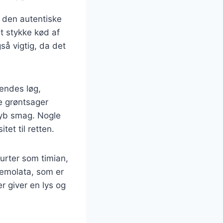
å den autentiske
t stykke kød af
så vigtig, da det
vendes løg,
se grøntsager
 dyb smag. Nogle
tet til retten.
 urter som timian,
Gremolata, som er
er giver en lys og