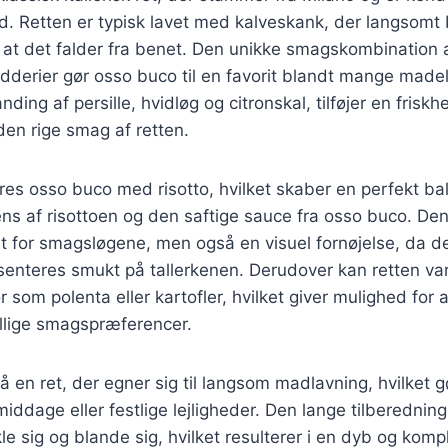
 Retten er typisk lavet med kalveskank, der langsomt br
 at det falder fra benet. Den unikke smagskombination 
dderier gør osso buco til en favorit blandt mange made
ding af persille, hvidløg og citronskal, tilføjer en friskh
en rige smag af retten.
eres osso buco med risotto, hvilket skaber en perfekt b
ns af risottoen og den saftige sauce fra osso buco. De
st for smagsløgene, men også en visuel fornøjelse, da de
senteres smukt på tallerkenen. Derudover kan retten va
ør som polenta eller kartofler, hvilket giver mulighed for a
kellige smagspræferencer.
 en ret, der egner sig til langsom madlavning, hvilket gø
iddage eller festlige lejligheder. Den lange tilberednings
e sig og blande sig, hvilket resulterer i en dyb og komp