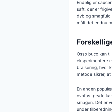
Endelig er saucen
saft, der er frigi
dyb og smagfuld sa
måltidet endnu me
Forskellig
Osso buco kan til
eksperimentere m
braisering, hvor 
metode sikrer, at
En anden populær 
ovnfast gryde ka
smagen. Det er vi
under tilberednin