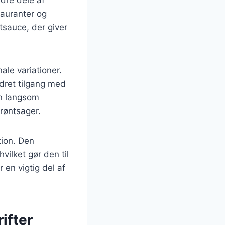
tauranter og
tsauce, der giver
ale variationer.
ydret tilgang med
en langsom
røntsager.
tion. Den
vilket gør den til
 en vigtig del af
ifter