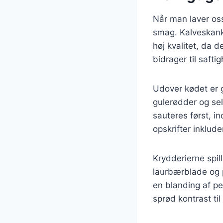
Når man laver oss
smag. Kalveskank 
høj kvalitet, da 
bidrager til saft
Udover kødet er g
gulerødder og sel
sauteres først, i
opskrifter inklude
Krydderierne spil
laurbærblade og pe
en blanding af per
sprød kontrast til