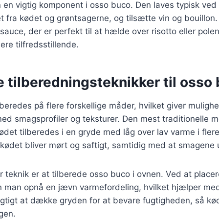
 en vigtig komponent i osso buco. Den laves typisk ved
vet fra kødet og grøntsagerne, og tilsætte vin og bouillon
uce, der er perfekt til at hælde over risotto eller polen
re tilfredsstillende.
e tilberedningsteknikker til osso
beredes på flere forskellige måder, hvilket giver mulighe
ed smagsprofiler og teksturer. Den mest traditionelle 
kødet tilberedes i en gryde med låg over lav varme i fler
 kødet bliver mørt og saftigt, samtidig med at smagene 
teknik er at tilberede osso buco i ovnen. Ved at placere
n man opnå en jævn varmefordeling, hvilket hjælper med
gtigt at dække gryden for at bevare fugtigheden, så kød
gen.