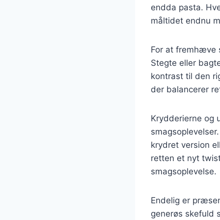
endda pasta. Hver
måltidet endnu m
For at fremhæve s
Stegte eller bagt
kontrast til den r
der balancerer re
Krydderierne og u
smagsoplevelser. 
krydret version el
retten et nyt twi
smagsoplevelse.
Endelig er præsen
generøs skefuld s