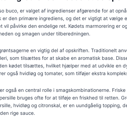
o buco, er valget af ingredienser afgørende for at opn
er den primære ingrediens, og det er vigtigt at vælge e
det vil påvirke den endelige ret. Kødets marmorering er og
igheden og smagen under tilberedningen.
røntsagerne en vigtig del af opskriften. Traditionelt an
leri, som tilsættes for at skabe en aromatisk base. Dis
nden kødet tilsættes, hvilket hjælper med at udvikle en
rer også hvidløg og tomater, som tilføjer ekstra kompleksi
ler også en central rolle i smagskombinationerne. Friske
rsille bruges ofte for at tilføje en friskhed til retten. 
sille, hvidløg og citronskal, er en uundgåelig topping, d
 den rige sauce.