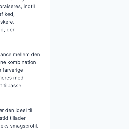
aiseres, indtil
af kød,
lskere.
ed, der
alance mellem den
nne kombination
 farverige
rieres med
t tilpasse
r den ideel til
tid tillader
leks smagsprofil.