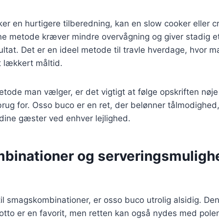
er en hurtigere tilberedning, kan en slow cooker eller 
ne metode kræver mindre overvågning og giver stadig e
tat. Det er en ideel metode til travle hverdage, hvor m
 lækkert måltid.
tode man vælger, er det vigtigt at følge opskriften nøje
brug for. Osso buco er en ret, der belønner tålmodighed, 
dine gæster ved enhver lejlighed.
inationer og serveringsmulighe
l smagskombinationer, er osso buco utrolig alsidig. Den
otto er en favorit, men retten kan også nydes med polent