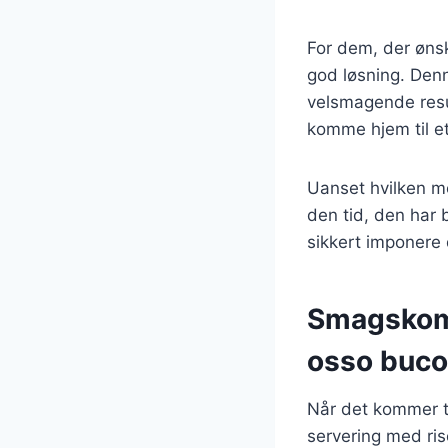
For dem, der ønsk
god løsning. Den
velsmagende resul
komme hjem til et
Uanset hvilken me
den tid, den har 
sikkert imponere 
Smagskomb
osso buco
Når det kommer ti
servering med ris