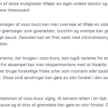
 af disse muligheder tilføjer sin egen unikke tekstur og
ere interessant.
magen af osso buco kan man overveje at tilføje en side
e grøntsager som gulerødder, zucchini og svampe kan gi
ige sauce. Desuden kan en frisk salat med citrondressing 
tten.
rterne, der bruges i osso buco, kan også varieres for at
For eksempel kan man eksperimentere med at tilsætte ch
ler bruge forskellige friske urter som rosmarin eller basil
st. Disse små ændringer kan gøre en stor forskel i den 
tationen af osso buco vigtig. At servere retten i en dyb
auce og et drys af gremolata kan gøre en stor forskel. D