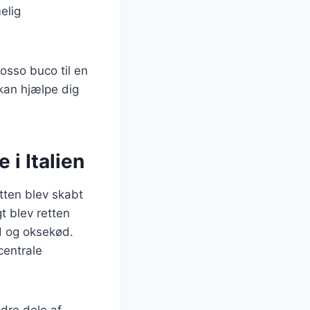
elig
 osso buco til en
 kan hjælpe dig
i Italien
etten blev skabt
t blev retten
d og oksekød.
centrale
ndre dele af