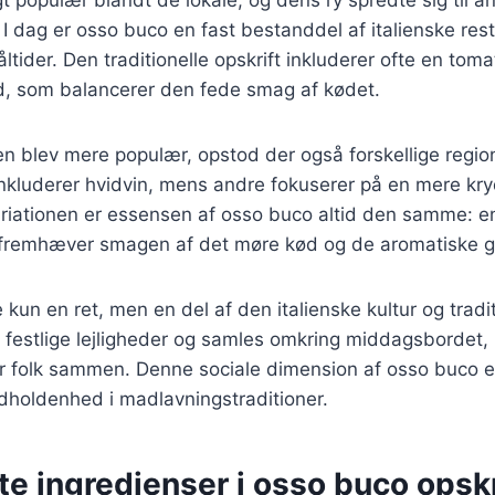
. I dag er osso buco en fast bestanddel af italienske res
ider. Den traditionelle opskrift inkluderer ofte en toma
ed, som balancerer den fede smag af kødet.
ten blev mere populær, opstod der også forskellige region
inkluderer hvidvin, mens andre fokuserer på en mere kr
ariationen er essensen af osso buco altid den samme: 
r fremhæver smagen af det møre kød og de aromatiske g
 kun en ret, men en del af den italienske kultur og tradi
 festlige lejligheder og samles omkring middagsbordet, h
er folk sammen. Denne sociale dimension af osso buco er
dholdenhed i madlavningstraditioner.
te ingredienser i osso buco opskr