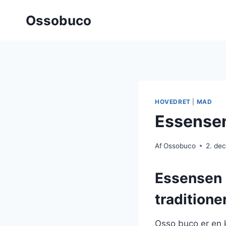
Fortsæt
Ossobuco
til
indhold
HOVEDRET
|
MAD
Essensen
Af
Ossobuco
2. de
Essensen 
traditione
Osso buco er en k