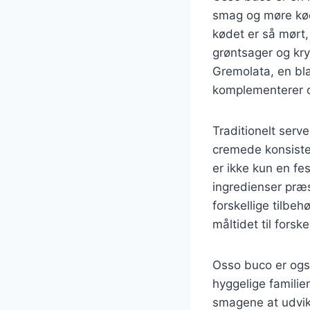
smag og møre kød.
kødet er så mørt,
grøntsager og kry
Gremolata, en blan
komplementerer d
Traditionelt serv
cremede konsiste
er ikke kun en fe
ingredienser præ
forskellige tilbeh
måltidet til fors
Osso buco er også
hyggelige familiem
smagene at udvikl