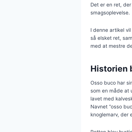
Det er en ret, d
smagsoplevelse.
I denne artikel v
så elsket ret, sam
med at mestre den
Historien 
Osso buco har sine
som en måde at u
lavet med kalves
Navnet “osso buco”
knoglemarv, der er
Retten blev hurti