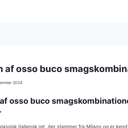
 af osso buco smagskombin
cember 2024
af osso buco smagskombination
r
lassisk italiensk ret, der stammer fra Milano og er kendt 