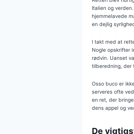
Italien og verden
hjemmelavede målt
en dejlig syrligh
I takt med at ret
Nogle opskrifter 
rødvin. Uanset v
tilberedning, de
Osso buco er ikke
serveres ofte ved
en ret, der bring
dens appel og ve
De vigtigs