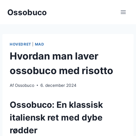
Fortsæt
Ossobuco
til
indhold
HOVEDRET
|
MAD
Hvordan man laver
ossobuco med risotto
Af
Ossobuco
6. december 2024
Ossobuco: En klassisk
italiensk ret med dybe
rødder