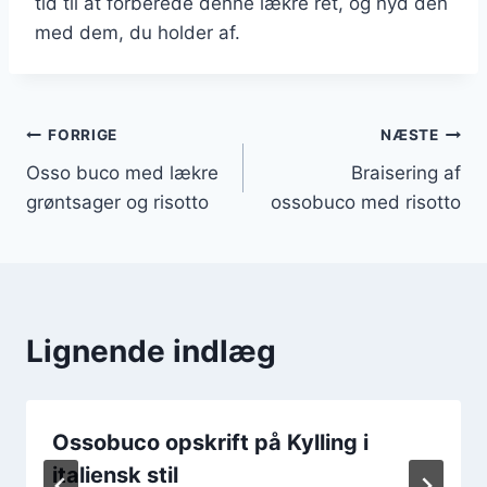
tid til at forberede denne lækre ret, og nyd den
med dem, du holder af.
Indlægsnavigation
FORRIGE
NÆSTE
Osso buco med lækre
Braisering af
grøntsager og risotto
ossobuco med risotto
Lignende indlæg
Ossobuco opskrift på Kylling i
italiensk stil