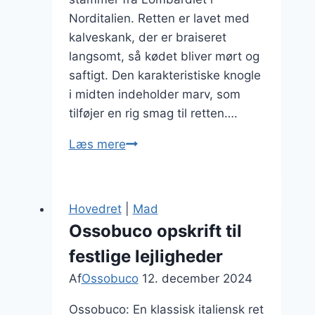
Norditalien. Retten er lavet med
kalveskank, der er braiseret
langsomt, så kødet bliver mørt og
saftigt. Den karakteristiske knogle
i midten indeholder marv, som
tilføjer en rig smag til retten….
Ossobuco
Læs mere
smagsoplevelse
med
gremolata
Hovedret
|
Mad
Ossobuco opskrift til
festlige lejligheder
Af
Ossobuco
12. december 2024
Ossobuco: En klassisk italiensk ret