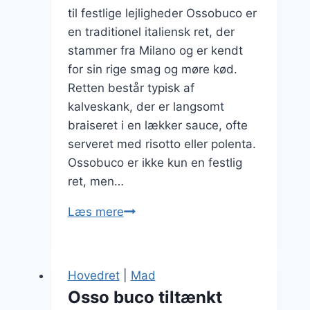
til festlige lejligheder Ossobuco er
en traditionel italiensk ret, der
stammer fra Milano og er kendt
for sin rige smag og møre kød.
Retten består typisk af
kalveskank, der er langsomt
braiseret i en lækker sauce, ofte
serveret med risotto eller polenta.
Ossobuco er ikke kun en festlig
ret, men…
Ossobuco
Læs mere
opskrift
til
festlige
Hovedret
|
Mad
lejligheder
Osso buco tiltænkt