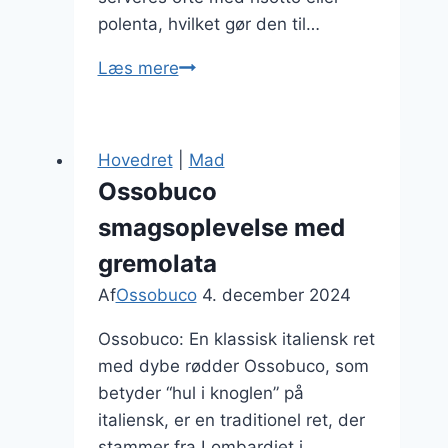
polenta, hvilket gør den til…
Ossobuco
Læs mere
sauce
opskrift
til
Hovedret
|
Mad
retter
Ossobuco
smagsoplevelse med
gremolata
Af
Ossobuco
4. december 2024
Ossobuco: En klassisk italiensk ret
med dybe rødder Ossobuco, som
betyder “hul i knoglen” på
italiensk, er en traditionel ret, der
stammer fra Lombardiet i