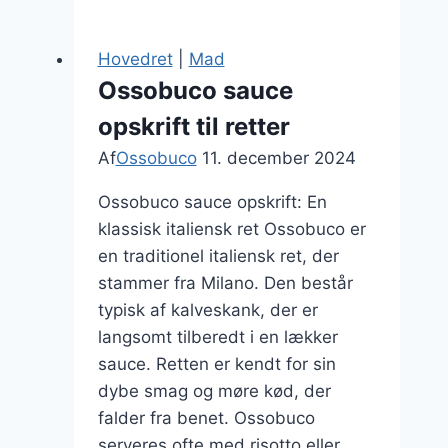
serveringstips
til
Hovedret
|
Mad
gæster
Ossobuco sauce
opskrift til retter
Af
Ossobuco
11. december 2024
Ossobuco sauce opskrift: En
klassisk italiensk ret Ossobuco er
en traditionel italiensk ret, der
stammer fra Milano. Den består
typisk af kalveskank, der er
langsomt tilberedt i en lækker
sauce. Retten er kendt for sin
dybe smag og møre kød, der
falder fra benet. Ossobuco
serveres ofte med risotto eller