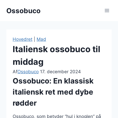
Fortsæt
Ossobuco
til
indhold
Hovedret
|
Mad
Italiensk ossobuco til
middag
Af
Ossobuco
17. december 2024
Ossobuco: En klassisk
italiensk ret med dybe
rødder
Ossobuco, som betyder “hul i knoglen” på