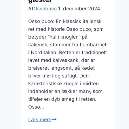
Af
Ossobuco
1. december 2024
Osso buco: En klassisk italiensk
ret med historie Osso buco, som
betyder “hul i knoglen” på
italiensk, stammer fra Lombardiet
i Norditalien. Retten er traditionelt
lavet med kalveskank, der er
braiseret langsomt, så kødet
bliver mørt og saftigt. Den
karakteristiske knogle i midten
indeholder en lækker marv, som
tilføjer en dyb smag til retten.
Osso…
Osso
Læs mere
buco