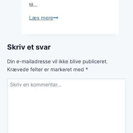
til…
Sådan
Læs mere
laver
du
en
Skriv et svar
fyldig
osso
Din e-mailadresse vil ikke blive publiceret.
buco
Krævede felter er markeret med
*
sauce