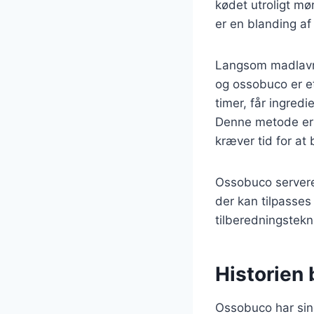
kødet utroligt mør
er en blanding af p
Langsom madlavni
og ossobuco er et
timer, får ingred
Denne metode er i
kræver tid for at 
Ossobuco serveres 
der kan tilpasses 
tilberedningstekn
Historien 
Ossobuco har sine 