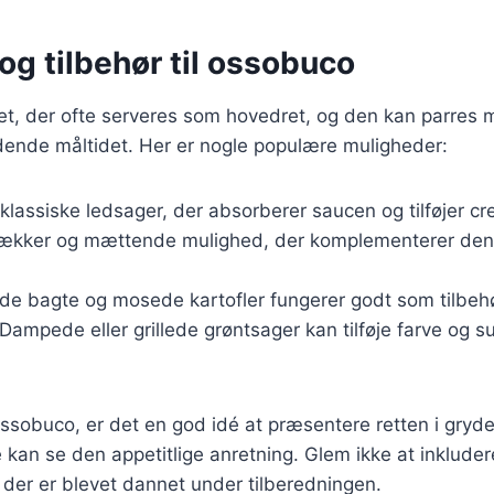
og tilbehør til ossobuco
t, der ofte serveres som hovedret, og den kan parres m
uldende måltidet. Her er nogle populære muligheder:
 klassiske ledsager, der absorberer saucen og tilføjer c
 lækker og mættende mulighed, der komplementerer den
åde bagte og mosede kartofler fungerer godt som tilbehø
 Dampede eller grillede grøntsager kan tilføje farve og s
ssobuco, er det en god idé at præsentere retten i gryd
 kan se den appetitlige anretning. Glem ikke at inkluder
der er blevet dannet under tilberedningen.