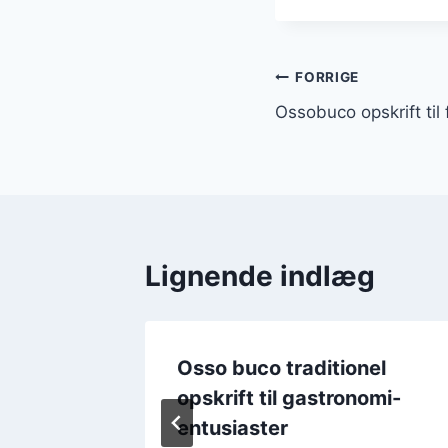
Indlægsnavi
FORRIGE
Ossobuco opskrift til 
Lignende indlæg
med
Osso buco traditionel
er
opskrift til gastronomi-
entusiaster
r 2024