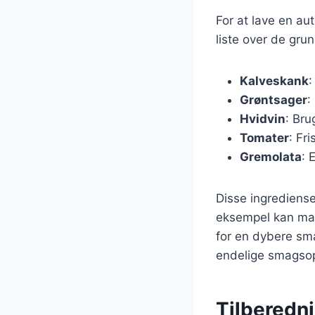
For at lave en au
liste over de gr
Kalveskank
:
Grøntsager
:
Hvidvin
: Bru
Tomater
: Fri
Gremolata
: 
Disse ingrediense
eksempel kan man 
for en dybere sma
endelige smagsop
Tilberedni