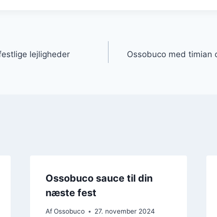
gation
festlige lejligheder
Ossobuco med timian og
Ossobuco sauce til din
næste fest
Af
Ossobuco
27. november 2024