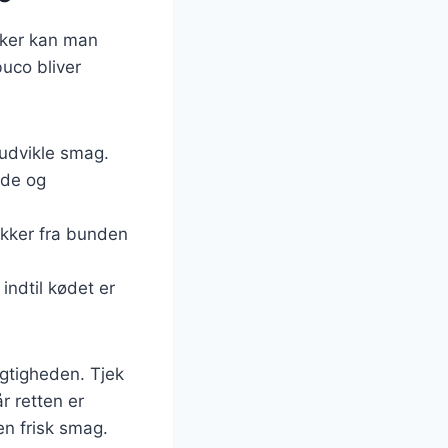
kker kan man
buco bliver
 udvikle smag.
løde og
ykker fra bunden
 indtil kødet er
ugtigheden. Tjek
r retten er
en frisk smag.