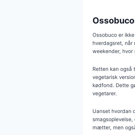
Ossobuco: 
Ossobuco er ikke 
hverdagsret, når 
weekender, hvor m
Retten kan også t
vegetarisk versi
kødfond. Dette gør
vegetarer.
Uanset hvordan du
smagsoplevelse, d
mætter, men også