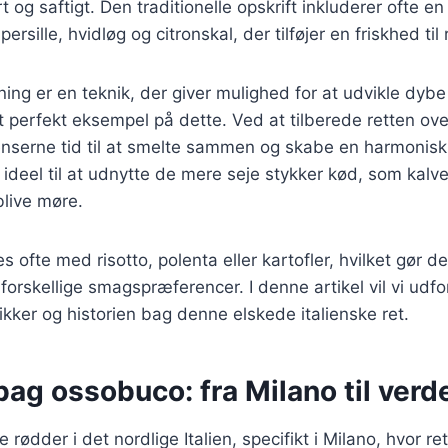
t og saftigt. Den traditionelle opskrift inkluderer ofte 
ersille, hvidløg og citronskal, der tilføjer en friskhed til 
ng er en teknik, der giver mulighed for at udvikle dyb
 perfekt eksempel på dette. Ved at tilberede retten over
ienserne tid til at smelte sammen og skabe en harmonis
deel til at udnytte de mere seje stykker kød, som kalv
blive møre.
ofte med risotto, polenta eller kartofler, hvilket gør det 
forskellige smagspræferencer. I denne artikel vil vi udfo
ikker og historien bag denne elskede italienske ret.
bag ossobuco: fra Milano til verd
rødder i det nordlige Italien, specifikt i Milano, hvor re