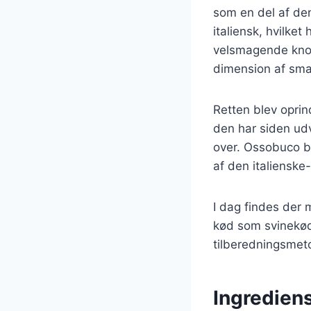
som en del af den
italiensk, hvilket
velsmagende knogl
dimension af sma
Retten blev opri
den har siden udv
over. Ossobuco bl
af den italienske
I dag findes der 
kød som svinekød
tilberedningsmet
Ingrediens