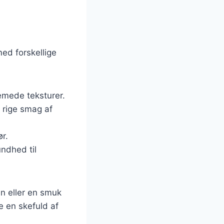
ed forskellige
remede teksturer.
 rige smag af
r.
undhed til
en eller en smuk
e en skefuld af