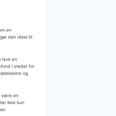
som en
ør den ideel til
n lave en
fond i stedet for
 kødelskere og
d være en
der ikke kun
er.