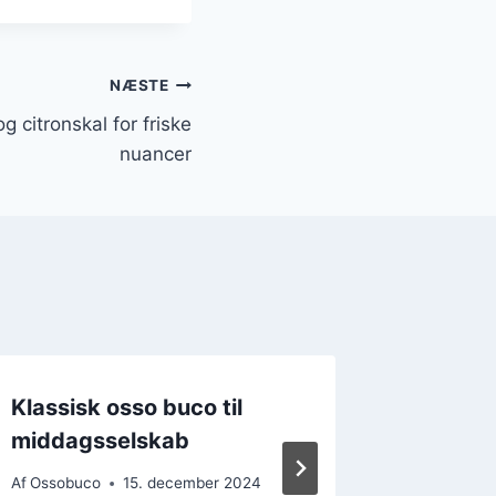
NÆSTE
 citronskal for friske
nuancer
Klassisk osso buco til
Opskri
middagsselskab
grøntsa
Af
Ossobuco
15. december 2024
Af
Ossobu