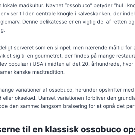
 lokale madkultur. Navnet “ossobuco” betyder “hul i kn
 henviser til den centrale knogle i kalveskanken, der ind
emarv. Denne delikatesse er en vigtig del af retten og t
g.
ndeligt serveret som en simpel, men nærende måltid for
iklet sig til en gourmetret, der findes på mange restau
ev populær i USA i midten af det 20. århundrede, hvor 
-amerikanske madtradition.
mange variationer af ossobuco, herunder opskrifter med 
 eller oksekød. Uanset variationen forbliver den grun
ode den samme: langsom braisering for at opnå det per
erne til en klassisk ossobuco op