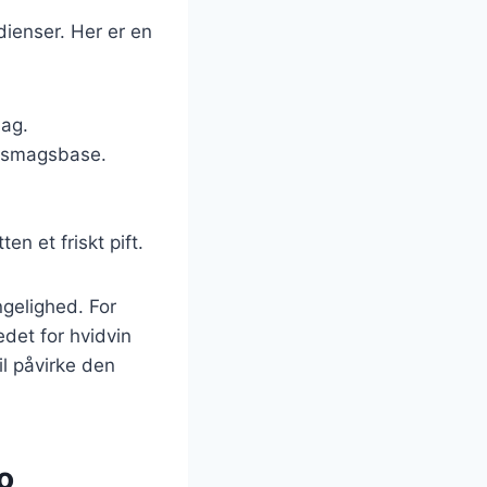
dienser. Her er en
mag.
en smagsbase.
ten et friskt pift.
ngelighed. For
det for hvidvin
il påvirke den
o