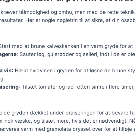
 kræver tålmodighed og omhu, men med de rette tekni
esultater. Her er nogle nøgletrin til at sikre, at din osso
 Start med at brune kalveskanken i en varm gryde for at
sagerne
: Sauter løg, gulerødder og selleri, indtil de er b
d vin
: Hæld hvidvinen i gryden for at løsne de brune st
ag.
isering
: Tilsæt tomater og lad retten simre i flere timer,
 holde gryden dækket under braiseringen for at bevare f
er nok væske, og tilsæt mere, hvis det er nødvendigt. Nå
serveres varm med gremolata drysset over for at tilføje 