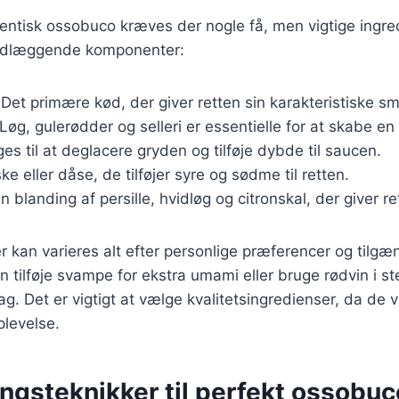
tentisk ossobuco kræves der nogle få, men vigtige ingre
undlæggende komponenter:
 Det primære kød, der giver retten sin karakteristiske s
 Løg, gulerødder og selleri er essentielle for at skabe 
ges til at deglacere gryden og tilføje dybde til saucen.
ske eller dåse, de tilføjer syre og sødme til retten.
En blanding af persille, hvidløg og citronskal, der giver ret
r kan varieres alt efter personlige præferencer og tilgæ
tilføje svampe for ekstra umami eller bruge rødvin i ste
g. Det er vigtigt at vælge kvalitetsingredienser, da de v
levelse.
ngsteknikker til perfekt ossobuc