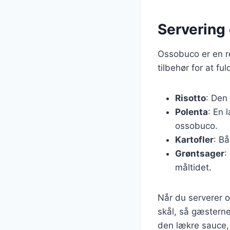
Servering 
Ossobuco er en re
tilbehør for at f
Risotto
: Den
Polenta
: En
ossobuco.
Kartofler
: B
Grøntsager
:
måltidet.
Når du serverer o
skål, så gæsterne
den lækre sauce, 