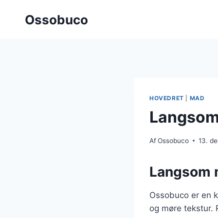
Fortsæt
Ossobuco
til
indhold
HOVEDRET
|
MAD
Langsom
Af
Ossobuco
13. d
Langsom m
Ossobuco er en kl
og møre tekstur. 