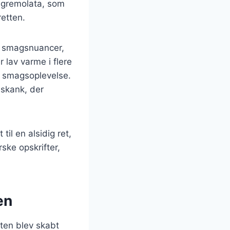
en gremolata, som
retten.
e smagsnuancer,
 lav varme i flere
k smagsoplevelse.
eskank, der
til en alsidig ret,
rske opskrifter,
en
tten blev skabt