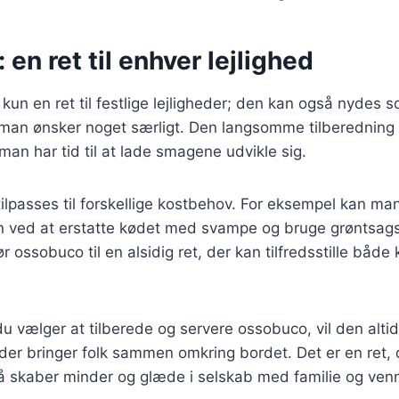
en ret til enhver lejlighed
kun en ret til festlige lejligheder; den kan også nydes 
man ønsker noget særligt. Den langsomme tilberedning g
an har tid til at lade smagene udvikle sig.
ilpasses til forskellige kostbehov. For eksempel kan ma
on ved at erstatte kødet med svampe og bruge grøntsags
 ossobuco til en alsidig ret, der kan tilfredsstille både
 vælger at tilberede og servere ossobuco, vil den alti
er bringer folk sammen omkring bordet. Det er en ret, 
 skaber minder og glæde i selskab med familie og venn