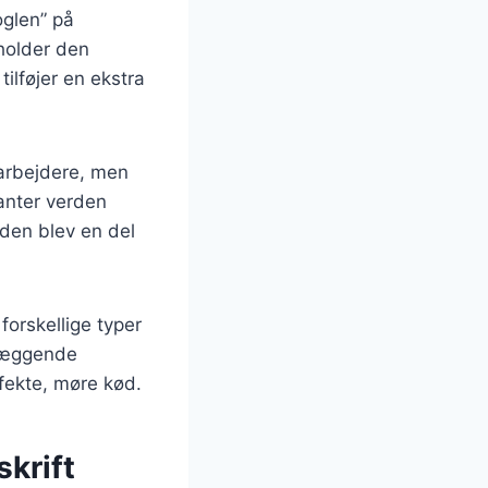
oglen” på
eholder den
ilføjer en ekstra
 arbejdere, men
ranter verden
den blev en del
forskellige typer
dlæggende
fekte, møre kød.
skrift