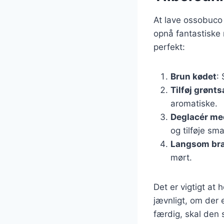
At lave ossobuco
opnå fantastiske r
perfekt:
Brun kødet
:
Tilføj grønt
aromatiske.
Deglacér me
og tilføje sm
Langsom bra
mørt.
Det er vigtigt at
jævnligt, om der 
færdig, skal den 