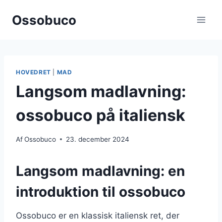
Fortsæt
Ossobuco
til
indhold
HOVEDRET
|
MAD
Langsom madlavning:
ossobuco på italiensk
Af
Ossobuco
23. december 2024
Langsom madlavning: en
introduktion til ossobuco
Ossobuco er en klassisk italiensk ret, der