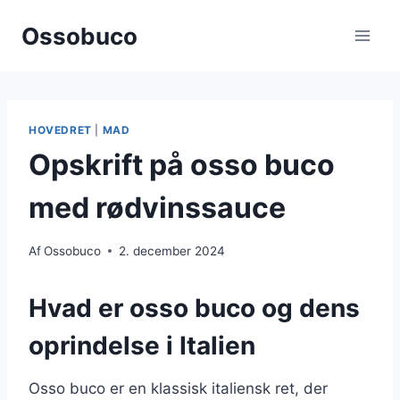
Fortsæt
Ossobuco
til
indhold
HOVEDRET
|
MAD
Opskrift på osso buco
med rødvinssauce
Af
Ossobuco
2. december 2024
Hvad er osso buco og dens
oprindelse i Italien
Osso buco er en klassisk italiensk ret, der