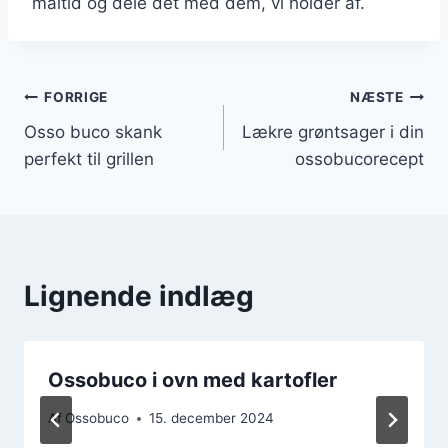
måltid og dele det med dem, vi holder af.
Indlægsnavigation
FORRIGE
NÆSTE
Osso buco skank
Lækre grøntsager i din
perfekt til grillen
ossobucorecept
Lignende indlæg
Ossobuco i ovn med kartofler
Af
Ossobuco
15. december 2024