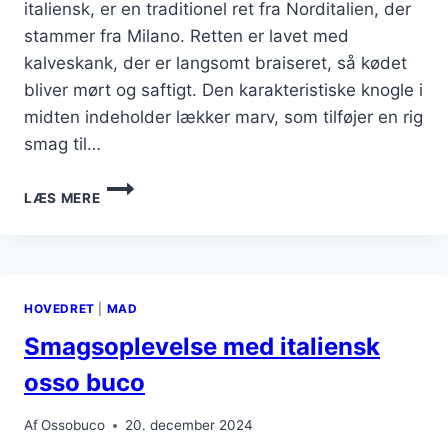
italiensk, er en traditionel ret fra Norditalien, der
stammer fra Milano. Retten er lavet med
kalveskank, der er langsomt braiseret, så kødet
bliver mørt og saftigt. Den karakteristiske knogle i
midten indeholder lækker marv, som tilføjer en rig
smag til…
OSSOBUCO
LÆS MERE
I
OVN
FOR
EN
FANTASTISK
HOVEDRET
|
MAD
MIDDAG
Smagsoplevelse med italiensk
osso buco
Af
Ossobuco
20. december 2024