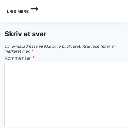
OSSO
LÆS MERE
BUCO
ITALIENSK
OPSKRIFT
TIL
Skriv et svar
GOURMETOPLEVELSE
Din e-mailadresse vil ikke blive publiceret.
Krævede felter er
markeret med
*
Kommentar
*