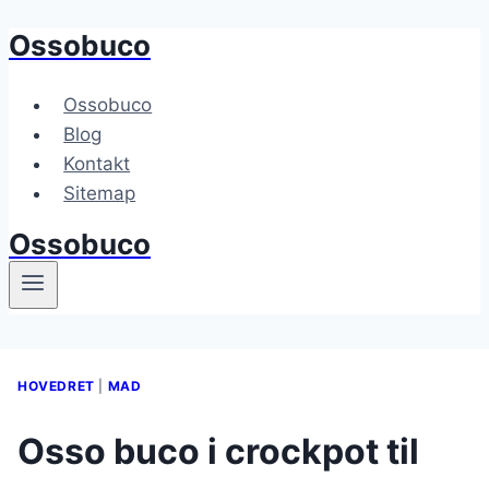
Ossobuco
Fortsæt
til
indhold
Ossobuco
Blog
Kontakt
Sitemap
Ossobuco
HOVEDRET
|
MAD
Osso buco i crockpot til