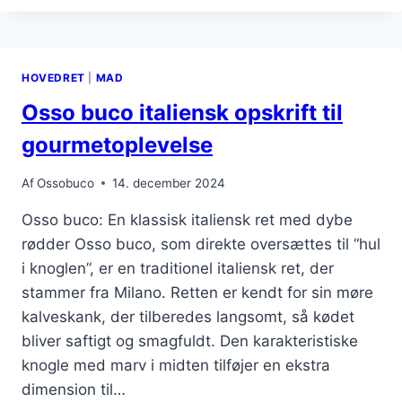
OPSKRIFT
DU
SKAL
PRØVE
HOVEDRET
|
MAD
Osso buco italiensk opskrift til
gourmetoplevelse
Af
Ossobuco
14. december 2024
Osso buco: En klassisk italiensk ret med dybe
rødder Osso buco, som direkte oversættes til “hul
i knoglen”, er en traditionel italiensk ret, der
stammer fra Milano. Retten er kendt for sin møre
kalveskank, der tilberedes langsomt, så kødet
bliver saftigt og smagfuldt. Den karakteristiske
knogle med marv i midten tilføjer en ekstra
dimension til…