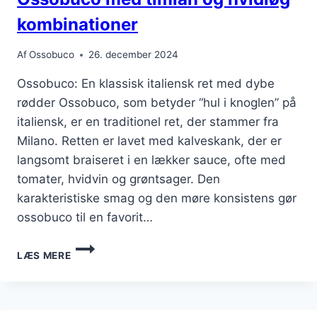
kombinationer
Af
Ossobuco
26. december 2024
Ossobuco: En klassisk italiensk ret med dybe
rødder Ossobuco, som betyder “hul i knoglen” på
italiensk, er en traditionel ret, der stammer fra
Milano. Retten er lavet med kalveskank, der er
langsomt braiseret i en lækker sauce, ofte med
tomater, hvidvin og grøntsager. Den
karakteristiske smag og den møre konsistens gør
ossobuco til en favorit…
OSSOBUCO
LÆS MERE
MED
TIMIAN
OG
HVIDLØG