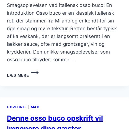
Smagsoplevelsen ved italiensk osso buco: En
introduktion Osso buco er en klassisk italiensk
ret, der stammer fra Milano og er kendt for sin
rige smag og møre tekstur. Retten består typisk
af kalveskank, der er langsomt braiseret i en
lækker sauce, ofte med grøntsager, vin og
krydderier. Den unikke smagsoplevelse, som
osso buco tilbyder, kommer…
SMAGSOPLEVELSE
LÆS MERE
MED
ITALIENSK
OSSO
BUCO
HOVEDRET
|
MAD
Denne osso buco opskrift vil
imponere dine gæster