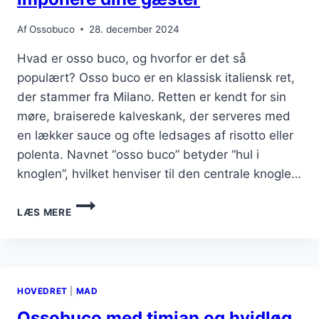
Af
Ossobuco
28. december 2024
Hvad er osso buco, og hvorfor er det så
populært? Osso buco er en klassisk italiensk ret,
der stammer fra Milano. Retten er kendt for sin
møre, braiserede kalveskank, der serveres med
en lækker sauce og ofte ledsages af risotto eller
polenta. Navnet “osso buco” betyder “hul i
knoglen”, hvilket henviser til den centrale knogle…
DENNE
LÆS MERE
OSSO
BUCO
OPSKRIFT
VIL
IMPONERE
HOVEDRET
|
MAD
DINE
GÆSTER
Ossobuco med timian og hvidløg