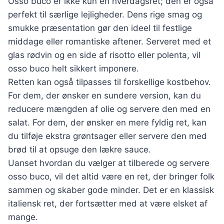
Osso buco er ikke kun en hverdagsret; den er også
perfekt til særlige lejligheder. Dens rige smag og
smukke præsentation gør den ideel til festlige
middage eller romantiske aftener. Serveret med et
glas rødvin og en side af risotto eller polenta, vil
osso buco helt sikkert imponere.
Retten kan også tilpasses til forskellige kostbehov.
For dem, der ønsker en sundere version, kan du
reducere mængden af olie og servere den med en
salat. For dem, der ønsker en mere fyldig ret, kan
du tilføje ekstra grøntsager eller servere den med
brød til at opsuge den lækre sauce.
Uanset hvordan du vælger at tilberede og servere
osso buco, vil det altid være en ret, der bringer folk
sammen og skaber gode minder. Det er en klassisk
italiensk ret, der fortsætter med at være elsket af
mange.