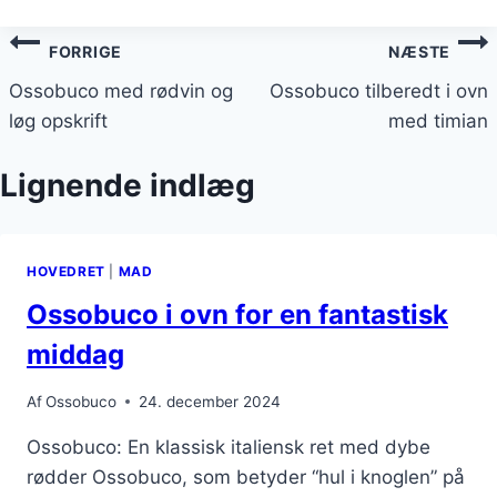
Indlægsnavigation
FORRIGE
NÆSTE
Ossobuco med rødvin og
Ossobuco tilberedt i ovn
løg opskrift
med timian
Lignende indlæg
HOVEDRET
|
MAD
Ossobuco i ovn for en fantastisk
middag
Af
Ossobuco
24. december 2024
Ossobuco: En klassisk italiensk ret med dybe
rødder Ossobuco, som betyder “hul i knoglen” på