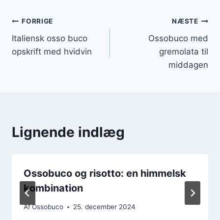
Indlægsnavigation
FORRIGE
NÆSTE
Italiensk osso buco
Ossobuco med
opskrift med hvidvin
gremolata til
middagen
Lignende indlæg
Ossobuco og risotto: en himmelsk
kombination
Af
Ossobuco
25. december 2024