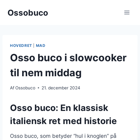
Fortsæt
Ossobuco
til
indhold
HOVEDRET
|
MAD
Osso buco i slowcooker
til nem middag
Af
Ossobuco
21. december 2024
Osso buco: En klassisk
italiensk ret med historie
Osso buco, som betyder “hul i knoglen” på