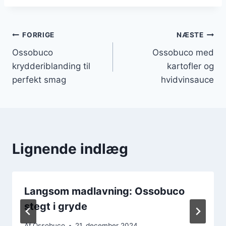
Indlægsnavigation
FORRIGE
NÆSTE
Ossobuco
Ossobuco med
krydderiblanding til
kartofler og
perfekt smag
hvidvinsauce
Lignende indlæg
Langsom madlavning: Ossobuco
stegt i gryde
Af
Ossobuco
21. december 2024