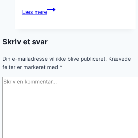
Hav
Læs mere
det
sjovt:
7
Skriv et svar
sjove
oppskrifter
Din e-mailadresse vil ikke blive publiceret.
Krævede
felter er markeret med
*