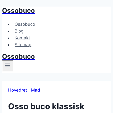
Ossobuco
Fortsæt
til
indhold
Ossobuco
Blog
Kontakt
Sitemap
Ossobuco
Hovedret
|
Mad
Osso buco klassisk