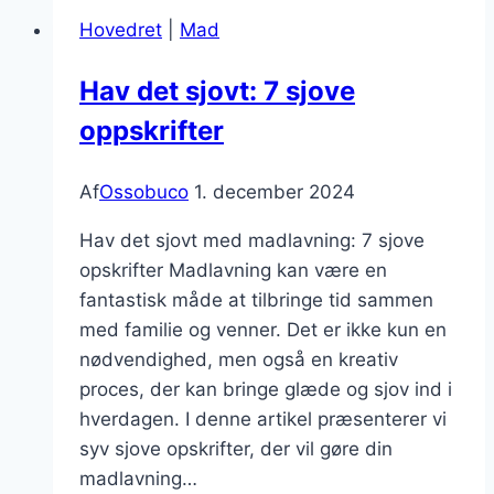
og
Hovedret
|
Mad
kartofler
Hav det sjovt: 7 sjove
oppskrifter
Af
Ossobuco
1. december 2024
Hav det sjovt med madlavning: 7 sjove
opskrifter Madlavning kan være en
fantastisk måde at tilbringe tid sammen
med familie og venner. Det er ikke kun en
nødvendighed, men også en kreativ
proces, der kan bringe glæde og sjov ind i
hverdagen. I denne artikel præsenterer vi
syv sjove opskrifter, der vil gøre din
madlavning…