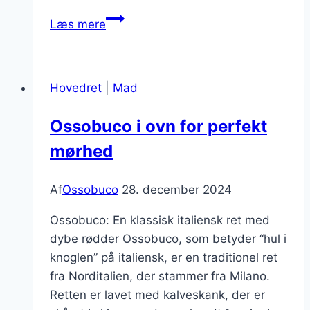
Gør
Læs mere
din
dag
speciel
Hovedret
|
Mad
med
ossobuco
Ossobuco i ovn for perfekt
middagsret
mørhed
Af
Ossobuco
28. december 2024
Ossobuco: En klassisk italiensk ret med
dybe rødder Ossobuco, som betyder “hul i
knoglen” på italiensk, er en traditionel ret
fra Norditalien, der stammer fra Milano.
Retten er lavet med kalveskank, der er