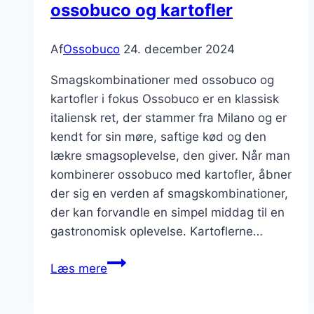
ossobuco og kartofler
Af
Ossobuco
24. december 2024
Smagskombinationer med ossobuco og
kartofler i fokus Ossobuco er en klassisk
italiensk ret, der stammer fra Milano og er
kendt for sin møre, saftige kød og den
lækre smagsoplevelse, den giver. Når man
kombinerer ossobuco med kartofler, åbner
der sig en verden af smagskombinationer,
der kan forvandle en simpel middag til en
gastronomisk oplevelse. Kartoflerne…
Smagskombinationer
Læs mere
med
ossobuco