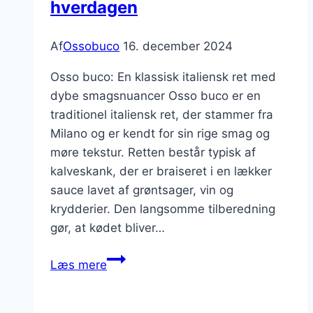
hverdagen
Af
Ossobuco
16. december 2024
Osso buco: En klassisk italiensk ret med
dybe smagsnuancer Osso buco er en
traditionel italiensk ret, der stammer fra
Milano og er kendt for sin rige smag og
møre tekstur. Retten består typisk af
kalveskank, der er braiseret i en lækker
sauce lavet af grøntsager, vin og
krydderier. Den langsomme tilberedning
gør, at kødet bliver…
Osso
Læs mere
buco
i