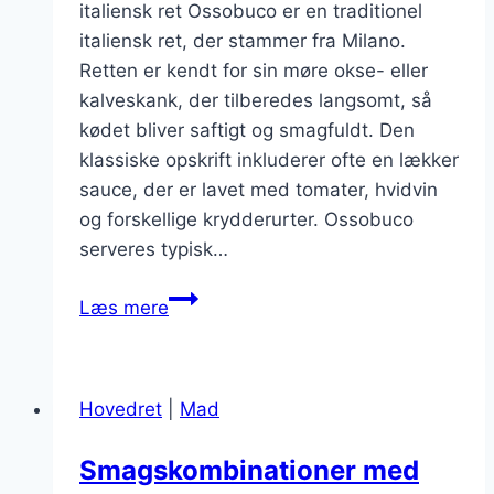
italiensk ret Ossobuco er en traditionel
italiensk ret, der stammer fra Milano.
Retten er kendt for sin møre okse- eller
kalveskank, der tilberedes langsomt, så
kødet bliver saftigt og smagfuldt. Den
klassiske opskrift inkluderer ofte en lækker
sauce, der er lavet med tomater, hvidvin
og forskellige krydderurter. Ossobuco
serveres typisk…
Ossobuco
Læs mere
med
krydderurter:
Hvordan
Hovedret
|
Mad
urterne
forbedrer
Smagskombinationer med
retten