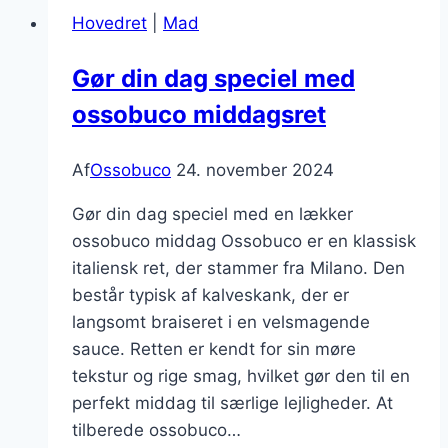
gryde
Hovedret
|
Mad
opskrift
til
Gør din dag speciel med
hverdagen
ossobuco middagsret
Af
Ossobuco
24. november 2024
Gør din dag speciel med en lækker
ossobuco middag Ossobuco er en klassisk
italiensk ret, der stammer fra Milano. Den
består typisk af kalveskank, der er
langsomt braiseret i en velsmagende
sauce. Retten er kendt for sin møre
tekstur og rige smag, hvilket gør den til en
perfekt middag til særlige lejligheder. At
tilberede ossobuco…