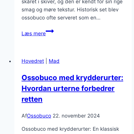
skåret i skiver, og den er kendt for sin rige
smag og møre tekstur. Historisk set blev
ossobuco ofte serveret som en…
Ossobuco
Læs mere
i
ovn
for
Hovedret
|
Mad
perfekt
mørhed
Ossobuco med krydderurter:
Hvordan urterne forbedrer
retten
Af
Ossobuco
22. november 2024
Ossobuco med krydderurter: En klassisk