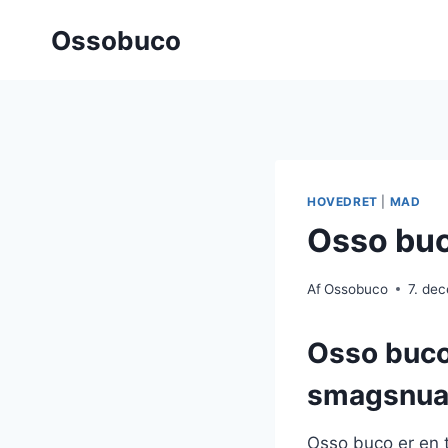
Fortsæt
Ossobuco
til
indhold
HOVEDRET
|
MAD
Osso buc
Af
Ossobuco
7. de
Osso buco:
smagsnua
Osso buco er en tr