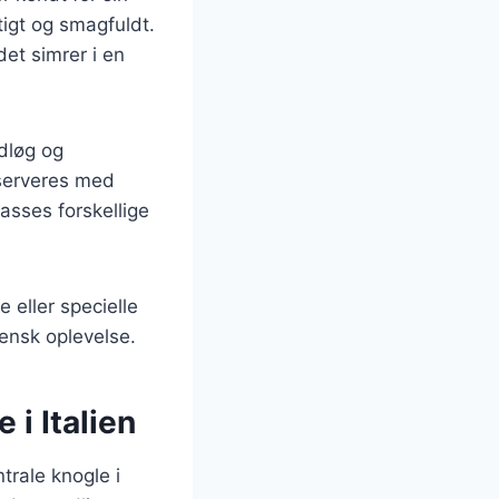
tigt og smagfuldt.
et simrer i en
idløg og
 serveres med
lpasses forskellige
 eller specielle
ensk oplevelse.
i Italien
ntrale knogle i