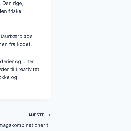
 Den rige,
en friske
g laurbærblade
men fra kødet.
derier og urter
er til kreativitet
kokke og
NÆSTE
agskombinationer til