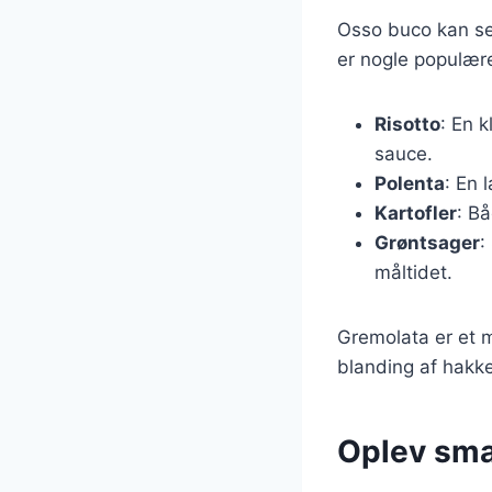
Osso buco kan ser
er nogle populær
Risotto
: En 
sauce.
Polenta
: En 
Kartofler
: B
Grøntsager
:
måltidet.
Gremolata er et mu
blanding af hakket
Oplev sma