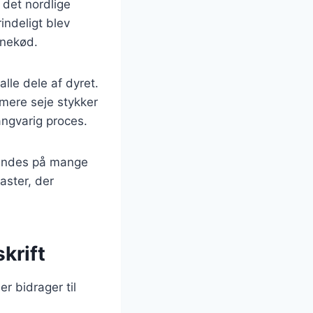
 det nordlige
indeligt blev
inekød.
alle dele af dyret.
mere seje stykker
langvarig proces.
 findes på mange
aster, der
krift
r bidrager til