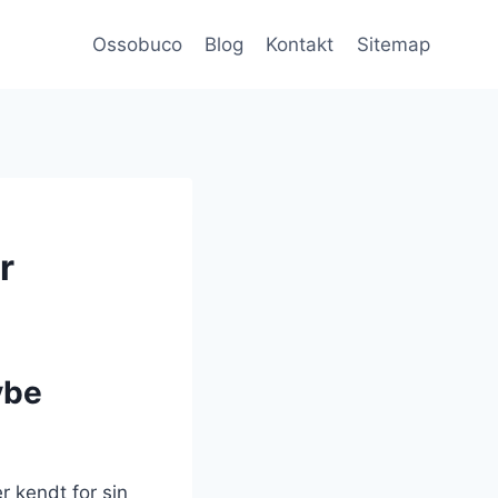
Ossobuco
Blog
Kontakt
Sitemap
r
ybe
r kendt for sin