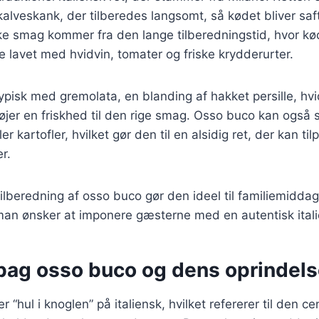
kalveskank, der tilberedes langsomt, så kødet bliver saf
ke smag kommer fra den lange tilberedningstid, hvor kød
e lavet med hvidvin, tomater og friske krydderurter.
ypisk med gremolata, en blanding af hakket persille, hv
ilføjer en friskhed til den rige smag. Osso buco kan også
ler kartofler, hvilket gør den til en alsidig ret, der kan ti
r.
beredning af osso buco gør den ideel til familiemiddage
 man ønsker at imponere gæsterne med en autentisk itali
bag osso buco og dens oprindelse 
“hul i knoglen” på italiensk, hvilket refererer til den ce