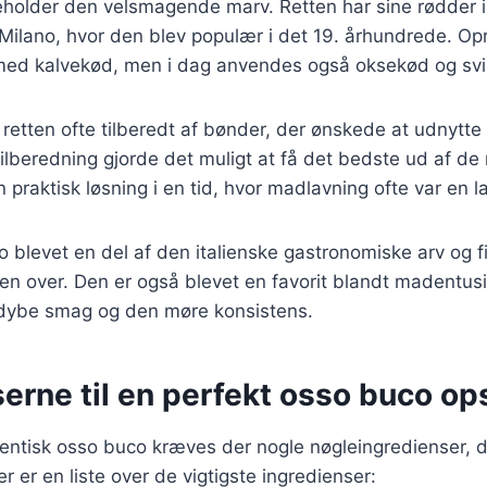
eholder den velsmagende marv. Retten har sine rødder i
 i Milano, hvor den blev populær i det 19. århundrede. Opr
med kalvekød, men i dag anvendes også oksekød og sv
 retten ofte tilberedt af bønder, der ønskede at udnytte 
beredning gjorde det muligt at få det bedste ud af de 
n praktisk løsning i en tid, hvor madlavning ofte var en 
o blevet en del af den italienske gastronomiske arv og
en over. Den er også blevet en favorit blandt madentusi
dybe smag og den møre konsistens.
erne til en perfekt osso buco ops
tentisk osso buco kræves der nogle nøgleingredienser, de
r er en liste over de vigtigste ingredienser: