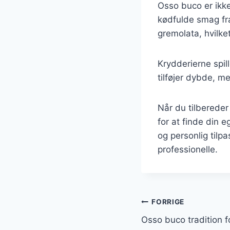
Osso buco er ikke
kødfulde smag fr
gremolata, hvilk
Krydderierne spil
tilføjer dybde, m
Når du tilbereder
for at finde din 
og personlig tilp
professionelle.
Indlægsnavi
FORRIGE
Osso buco tradition fo