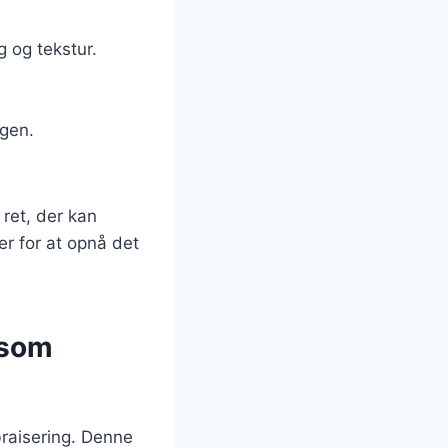
g og tekstur.
agen.
 ret, der kan
er for at opnå det
gsom
braisering. Denne