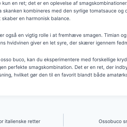
 kun en ret; det er en oplevelse af smagskombinationer.
a skanken kombineres med den syrlige tomatsauce og d
et skaber en harmonisk balance.
ler også en vigtig rolle i at fremhæve smagen. Timian o
ens hvidvinen giver en let syre, der skærer igennem fed
 osso buco, kan du eksperimentere med forskellige kryd
egen perfekte smagskombination. Det er en ret, der indbyd
asning, hvilket gør den til en favorit blandt både amatør
gation
r italienske retter
Ossobuco sm