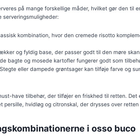
veres på mange forskellige måder, hvilket gør den til en
e serveringsmuligheder:
klassisk kombination, hvor den cremede risotto komplem
lækker og fyldig base, der passer godt til den møre skan
åde bagte og mosede kartofler fungerer godt som tilbehø
 Stegte eller dampede grøntsager kan tilføje farve og su
st-have tilbehør, der tilføjer en friskhed til retten. Det
 persille, hvidløg og citronskal, der drysses over retten 
gskombinationerne i osso buco