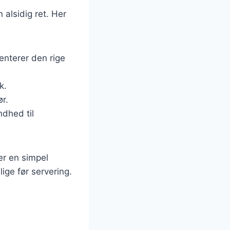
 alsidig ret. Her
enterer den rige
k.
r.
ndhed til
 er en simpel
lige før servering.