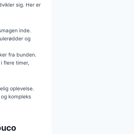
vikler sig. Her er
 smagen inde.
gulerødder og
kker fra bunden.
 flere timer,
elig oplevelse.
b og kompleks
buco