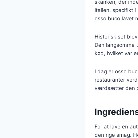
skanken, der ind
Italien, specifikt
osso buco lavet 
Historisk set blev
Den langsomme til
kød, hvilket var e
I dag er osso buc
restauranter verd
værdsætter den 
Ingrediens
For at lave en au
den rige smag. He