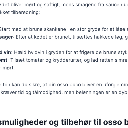
 kødet bliver mørt og saftigt, mens smagene fra saucen ud
ykket tilberedning:
 Start med at brune skankene i en stor gryde for at låse
tsager
: Efter at kødet er brunet, tilsættes hakkede løg, 
d vin
: Hæld hvidvin i gryden for at frigøre de brune sty
omt
: Tilsæt tomater og krydderurter, og lad retten simre i
r mørt.
e trin kan du sikre, at din osso buco bliver en uforglemm
er kræver tid og tålmodighed, men belønningen er en dy
muligheder og tilbehør til osso 