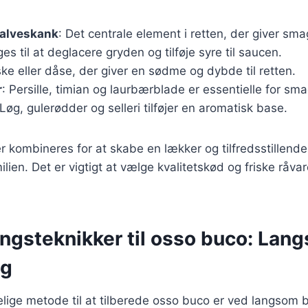
kalveskank
: Det centrale element i retten, der giver sma
ges til at deglacere gryden og tilføje syre til saucen.
iske eller dåse, der giver en sødme og dybde til retten.
r
: Persille, timian og laurbærblade er essentielle for sm
 Løg, gulerødder og selleri tilføjer en aromatisk base.
r kombineres for at skabe en lækker og tilfredsstillende
lien. Det er vigtigt at vælge kvalitetskød og friske råvar
ingsteknikker til osso buco: Lan
ng
lige metode til at tilberede osso buco er ved langsom 