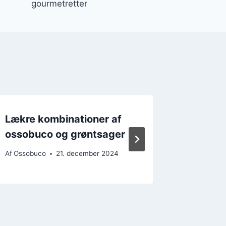
gourmetretter
Lækre kombinationer af
Hvidvi
ossobuco og grøntsager
elegant
Af
Ossobuco
21. december 2024
Af
Ossobu