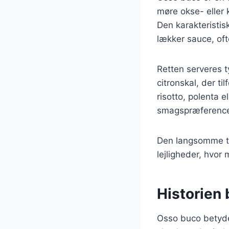
møre okse- eller 
Den karakteristis
lækker sauce, oft
Retten serveres t
citronskal, der t
risotto, polenta el
smagspræference
Den langsomme til
lejligheder, hvor
Historien 
Osso buco betyder 