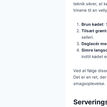
teknik sikrer, at
trinene til en vell
Brun kødet
:
Tilsæt grøn
selleri.
Deglacér me
Simre langs
indtil kødet e
Ved at følge diss
Det er en ret, d
smagsoplevelse.
Serverings