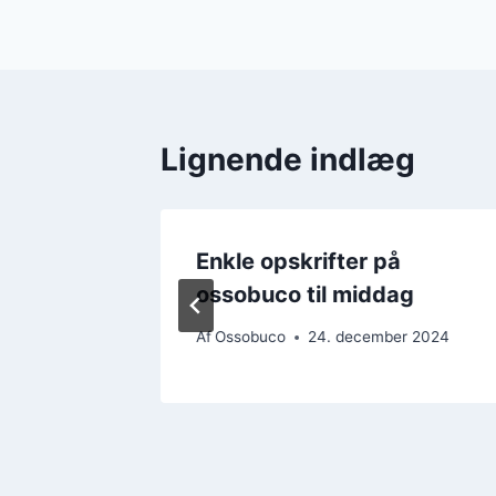
Lignende indlæg
t på
Enkle opskrifter på
ossobuco til middag
 2024
Af
Ossobuco
24. december 2024