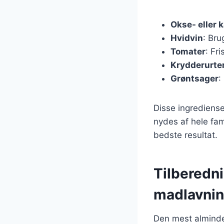
Okse- eller 
Hvidvin
: Bru
Tomater
: Fr
Krydderurte
Grøntsager
:
Disse ingrediense
nydes af hele fami
bedste resultat.
Tilberedn
madlavni
Den mest alminde