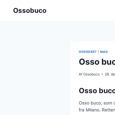
Fortsæt
Ossobuco
til
indhold
HOVEDRET
|
MAD
Osso buc
Af
Ossobuco
28. d
Osso buco:
Osso buco, som ove
fra Milano. Rette