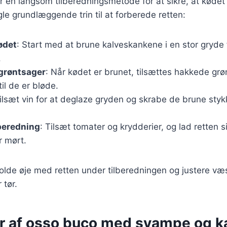
en langsom tilberedningsmetode for at sikre, at kødet 
gle grundlæggende trin til at forberede retten:
ødet
: Start med at brune kalveskankene i en stor gryde 
.
 grøntsager
: Når kødet er brunet, tilsættes hakkede gr
til de er bløde.
Tilsæt vin for at deglaze gryden og skrabe de brune styk
beredning
: Tilsæt tomater og krydderier, og lad retten si
r mørt.
 holde øje med retten under tilberedningen og justere v
 tør.
er af osso buco med svampe og ka