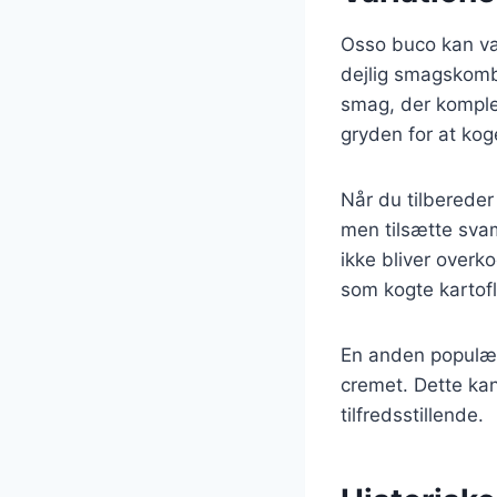
Osso buco kan var
dejlig smagskomb
smag, der komplem
gryden for at ko
Når du tilberede
men tilsætte sva
ikke bliver overk
som kogte kartofl
En anden populær 
cremet. Dette ka
tilfredsstillende.