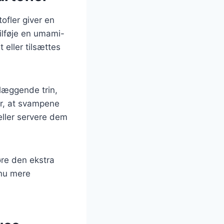
ofler giver en
ilføje en umami-
eller tilsættes
læggende trin,
er, at svampene
eller servere dem
øre den ekstra
dnu mere