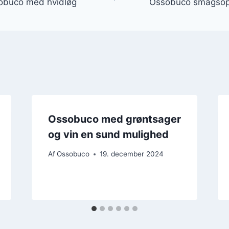
obuco med hvidløg
Ossobuco smagsopl
Ossobuco med grøntsager
og vin en sund mulighed
Af
Ossobuco
19. december 2024