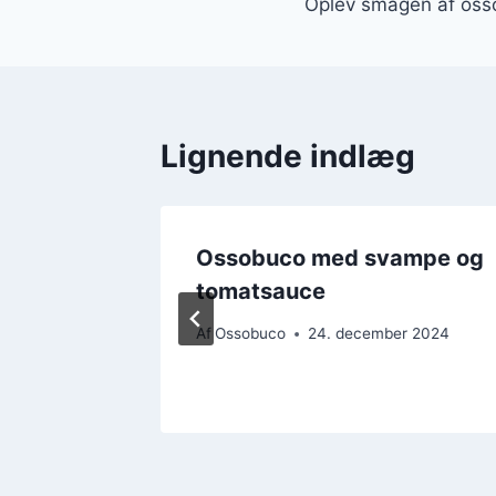
Oplev smagen af oss
Lignende indlæg
ot
Ossobuco med svampe og
tomatsauce
 2024
Af
Ossobuco
24. december 2024