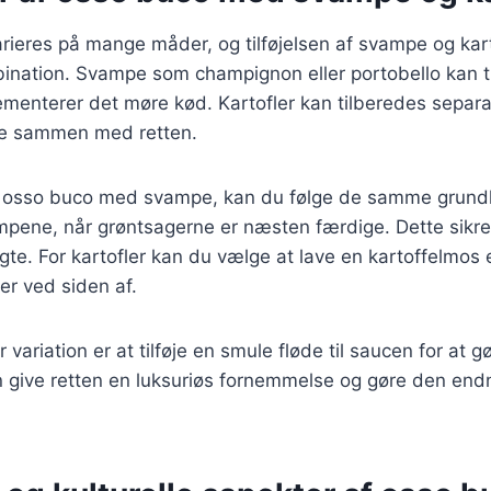
ieres på mange måder, og tilføjelsen af svampe og kart
ination. Svampe som champignon eller portobello kan t
enterer det møre kød. Kartofler kan tilberedes separat 
ge sammen med retten.
r osso buco med svampe, kan du følge de samme grund
mpene, når grøntsagerne er næsten færdige. Dette sikr
ogte. For kartofler kan du vælge at lave en kartoffelmos 
er ved siden af.
variation er at tilføje en smule fløde til saucen for at g
n give retten en luksuriøs fornemmelse og gøre den en