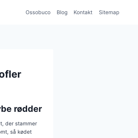
Ossobuco
Blog
Kontakt
Sitemap
ofler
ybe rødder
ret, der stammer
omt, så kødet