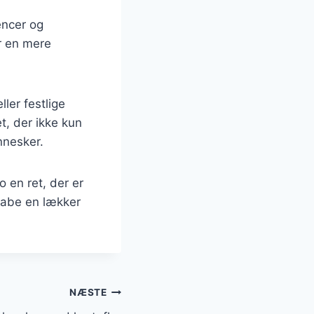
encer og
r en mere
ler festlige
et, der ikke kun
nnesker.
 en ret, der er
kabe en lækker
NÆSTE