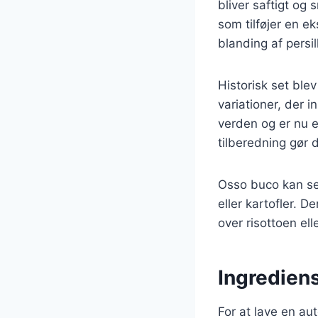
bliver saftigt og
som tilføjer en e
blanding af persil
Historisk set ble
variationer, der 
verden og er nu 
tilberedning gør d
Osso buco kan ser
eller kartofler. D
over risottoen el
Ingrediens
For at lave en aut