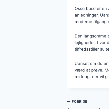
Osso buco er en a
anledninger. Uans
moderne tilgang m
Den langsomme til
lejligheder, hvor 
tilfredsstiller s
Uanset om du er e
værd at prøve. Me
middag, der vil g
Indlægsnavi
FORRIGE