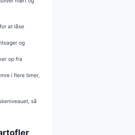
bliver mørt og
for at låse
øntsager og
ker op fra
mre i flere timer,
æskeniveauet, så
rtofler