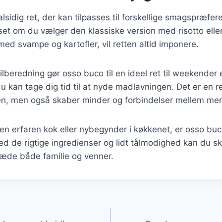
lsidig ret, der kan tilpasses til forskellige smagspræfer
et om du vælger den klassiske version med risotto elle
ed svampe og kartofler, vil retten altid imponere.
beredning gør osso buco til en ideel ret til weekender el
du kan tage dig tid til at nyde madlavningen. Det er en r
ulten, men også skaber minder og forbindelser mellem me
n erfaren kok eller nybegynder i køkkenet, er osso buco
d de rigtige ingredienser og lidt tålmodighed kan du s
læde både familie og venner.
gation