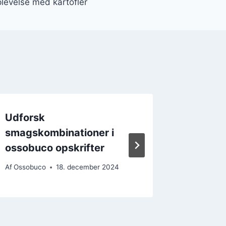
evelse med kartofler
Udforsk
Ossobu
smagskombinationer i
polenta
ossobuco opskrifter
Af
Ossobu
Af
Ossobuco
18. december 2024