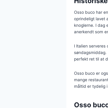
Historiske
Osso buco har en r
oprindeligt lavet 
knoglerne. I dag 
anerkendt som en
I Italien serveres
søndagsmiddag. D
perfekt ret til at
Osso buco er ogs
mange restaurante
måltid er tydelig 
Osso buco: