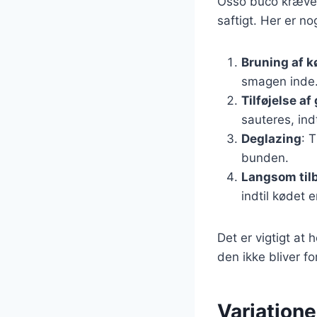
Osso buco kræver 
saftigt. Her er no
Bruning af k
smagen inde
Tilføjelse af
sauteres, ind
Deglazing
: 
bunden.
Langsom til
indtil kødet e
Det er vigtigt at
den ikke bliver for
Variation