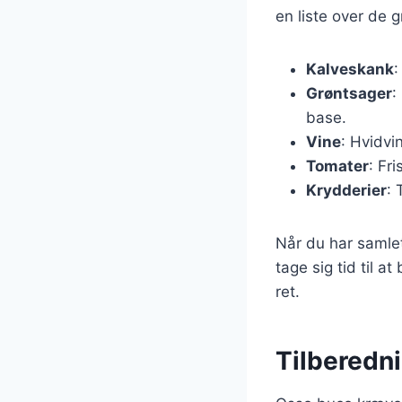
en liste over de 
Kalveskank
:
Grøntsager
:
base.
Vine
: Hvidvin
Tomater
: Fri
Krydderier
: 
Når du har samlet
tage sig tid til a
ret.
Tilberedni