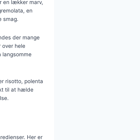
er en lækker marv,
gremolata, en
ge smag.
findes der mange
r over hele
Den langsomme
r risotto, polenta
t til at hælde
lse.
gredienser. Her er