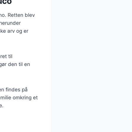
uco
ano. Retten blev
, herunder
ke arv og er
et til
r den til en
en findes på
milie omkring et
e.