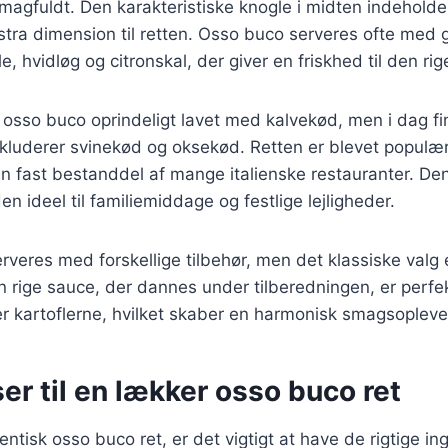
 smagfuldt. Den karakteristiske knogle i midten indehold
kstra dimension til retten. Osso buco serveres ofte med 
le, hvidløg og citronskal, der giver en friskhed til den ri
v osso buco oprindeligt lavet med kalvekød, men i dag 
inkluderer svinekød og oksekød. Retten er blevet populæ
en fast bestanddel af mange italienske restauranter. 
en ideel til familiemiddage og festlige lejligheder.
veres med forskellige tilbehør, men det klassiske valg e
en rige sauce, der dannes under tilberedningen, er perfek
ler kartoflerne, hvilket skaber en harmonisk smagsopleve
er til en lækker osso buco ret
entisk osso buco ret, er det vigtigt at have de rigtige in