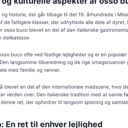
 og kulturelle aspekter af osso b
ig historie, der går tilbage til det 19. århundrede i Mil
af de fattigere klasser, der udnyttede alle dele af dyret
er osso buco blevet en del af den italienske gastronomis
 delikatesse.
 osso buco ofte ved festlige lejligheder og er en populær r
en langsomme tilberedning og de rige smagsnuancer gø
 dele med familie og venner.
å blevet en del af den internationale madscene, hvor d
r verden over. Den italienske tradition med at samle fa
i denne ret, der opfordrer til langsom spisning og samtal
 En ret til enhver lejlighed