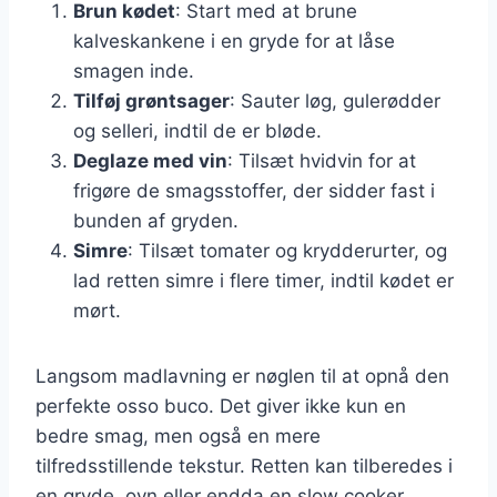
Brun kødet
: Start med at brune
kalveskankene i en gryde for at låse
smagen inde.
Tilføj grøntsager
: Sauter løg, gulerødder
og selleri, indtil de er bløde.
Deglaze med vin
: Tilsæt hvidvin for at
frigøre de smagsstoffer, der sidder fast i
bunden af gryden.
Simre
: Tilsæt tomater og krydderurter, og
lad retten simre i flere timer, indtil kødet er
mørt.
Langsom madlavning er nøglen til at opnå den
perfekte osso buco. Det giver ikke kun en
bedre smag, men også en mere
tilfredsstillende tekstur. Retten kan tilberedes i
en gryde, ovn eller endda en slow cooker,