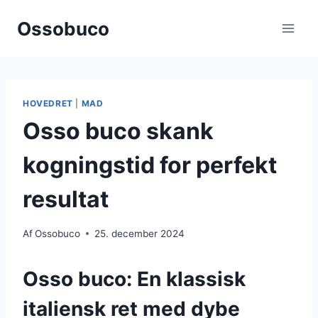
Fortsæt
Ossobuco
til
indhold
HOVEDRET
|
MAD
Osso buco skank
kogningstid for perfekt
resultat
Af
Ossobuco
25. december 2024
Osso buco: En klassisk
italiensk ret med dybe