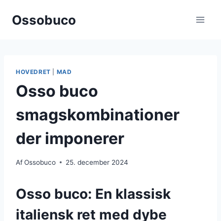
Fortsæt
Ossobuco
til
indhold
HOVEDRET
|
MAD
Osso buco
smagskombinationer
der imponerer
Af
Ossobuco
25. december 2024
Osso buco: En klassisk
italiensk ret med dybe