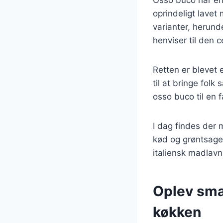
oprindeligt lavet 
varianter, herund
henviser til den 
Retten er blevet 
til at bringe fo
osso buco til en f
I dag findes der 
kød og grøntsage
italiensk madlavn
Oplev sma
køkken