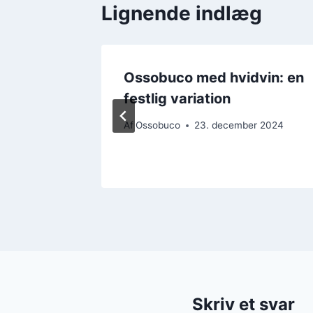
Lignende indlæg
to til
Ossobuco med hvidvin: en
festlig variation
r 2024
Af
Ossobuco
23. december 2024
Skriv et svar