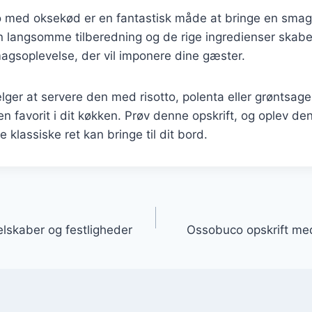
 med oksekød er en fantastisk måde at bringe en smagfu
en langsomme tilberedning og de rige ingredienser skabe
agsoplevelse, der vil imponere dine gæster.
er at servere den med risotto, polenta eller grøntsager
 en favorit i dit køkken. Prøv denne opskrift, og oplev d
klassiske ret kan bringe til dit bord.
gation
selskaber og festligheder
Ossobuco opskrift me