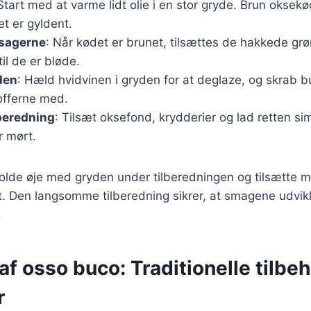
 Start med at varme lidt olie i en stor gryde. Brun okse
det er gyldent.
tsagerne
: Når kødet er brunet, tilsættes de hakkede gr
til de er bløde.
den
: Hæld hvidvinen i gryden for at deglaze, og skrab b
offerne med.
beredning
: Tilsæt oksefond, krydderier og lad retten sim
r mørt.
 holde øje med gryden under tilberedningen og tilsætte 
. Den langsomme tilberedning sikrer, at smagene udvikl
.
af osso buco: Traditionelle tilbe
r