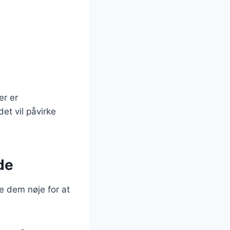
er er
det vil påvirke
de
ge dem nøje for at