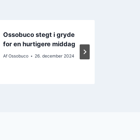
Ossobuco stegt i gryde
Ossob
for en hurtigere middag
stegnin
kød
Af
Ossobuco
26. december 2024
Af
Ossobu