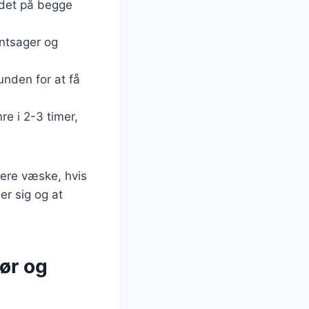
kødet på begge
øntsager og
unden for at få
re i 2-3 timer,
mere væske, hvis
er sig og at
hør og