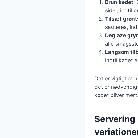
Brun kødet
:
sider, indtil 
Tilsæt grøn
sauteres, ind
Deglaze gry
alle smagsst
Langsom til
indtil kødet e
Det er vigtigt at
det er nødvendigt
kødet bliver mørt
Servering 
variatione