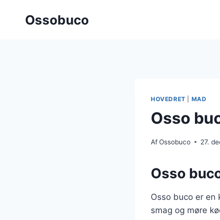
Fortsæt
Ossobuco
til
indhold
HOVEDRET
|
MAD
Osso buc
Af
Ossobuco
27. d
Osso buco:
Osso buco er en k
smag og møre kød