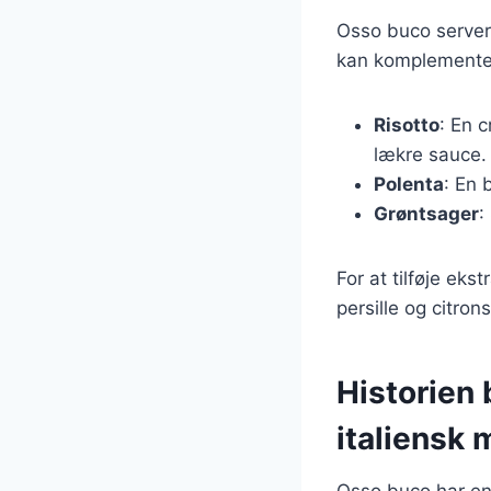
Osso buco servere
kan komplementer
Risotto
: En 
lækre sauce.
Polenta
: En 
Grøntsager
:
For at tilføje eks
persille og citron
Historien
italiensk
Osso buco har en 