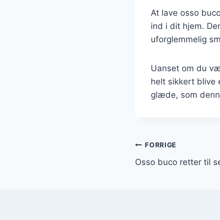
At lave osso buco
ind i dit hjem. D
uforglemmelig sm
Uanset om du vælg
helt sikkert blive
glæde, som denne 
Indlægsnavi
FORRIGE
Osso buco retter til 