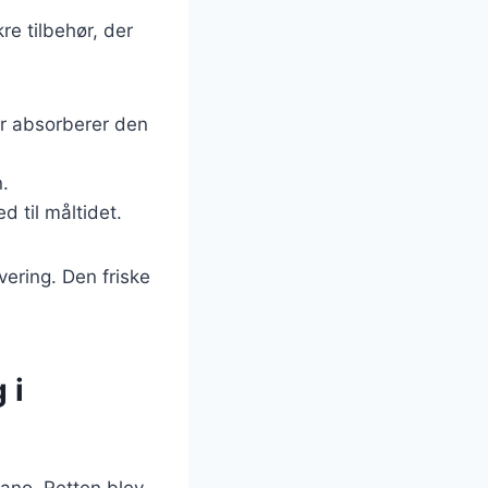
e tilbehør, der
der absorberer den
.
d til måltidet.
vering. Den friske
 i
lano. Retten blev