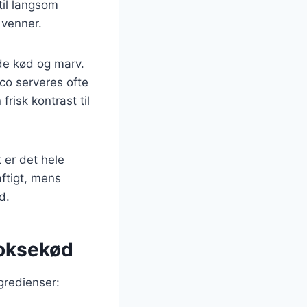
til langsom
 venner.
åde kød og marv.
co serveres ofte
frisk kontrast til
 er det hele
aftigt, mens
d.
 oksekød
gredienser: