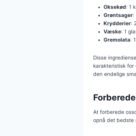
Oksekød
: 1 
Grøntsager
:
Krydderier
: 
Væske
: 1 gl
Gremolata
: 
Disse ingrediens
karakteristisk for
den endelige sma
Forberedel
At forberede osso
opnå det bedste re