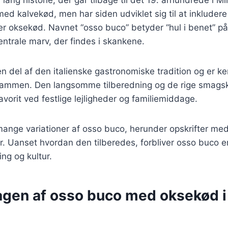
med kalvekød, men har siden udviklet sig til at inkludere 
er oksekød. Navnet “osso buco” betyder “hul i benet” på i
centrale marv, der findes i skankene.
en del af den italienske gastronomiske tradition og er ke
lk sammen. Den langsomme tilberedning og de rige smags
avorit ved festlige lejligheder og familiemiddage.
mange variationer af osso buco, herunder opskrifter med 
r. Uanset hvordan den tilberedes, forbliver osso buco 
ing og kultur.
gen af osso buco med oksekød i 