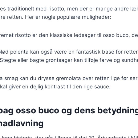
s traditionelt med risotto, men der er mange andre lækr
e retten. Her er nogle populære muligheder:
cremet risotto er den klassiske ledsager til osso buco, 
blød polenta kan også være en fantastisk base for retten
 Stegte eller bagte grøntsager kan tilføje farve og sundhe
tra smag kan du drysse gremolata over retten lige før ser
skal giver en dejlig kontrast til den rige sauce.
 bag osso buco og dens betydning
 madlavning
lang historie, der går tilbage til det 19. århundrede i Mi