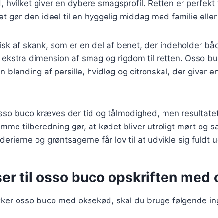
, hvilket giver en dybere smagsprofil. Retten er perfekt 
et gør den ideel til en hyggelig middag med familie eller
isk af skank, som er en del af benet, der indeholder b
n ekstra dimension af smag og rigdom til retten. Osso bu
blanding af persille, hvidløg og citronskal, der giver en 
osso buco kræves der tid og tålmodighed, men resultatet
me tilberedning gør, at kødet bliver utroligt mørt og s
rierne og grøntsagerne får lov til at udvikle sig fuldt u
ser til osso buco opskriften med
ækker osso buco med oksekød, skal du bruge følgende in