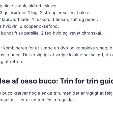
kg okse skank, skåret i skiver.
 2 gulerødder, 1 løg, 2 stængler selleri, hakket.
2 laurbærblade, 1 teskefuld timian, salt og peber.
as hvidvin, 2 kopper oksefond.
1 bundt frisk persille, 2 fed hvidløg, revet citronskal.
er kombineres for at skabe en dyb og kompleks smag, d
 osso buco. Det er vigtigt at vælge kvalitetsoksekød, da 
g af retten.
se af osso buco: Trin for trin gui
 buco kræver nogle enkle trin, men det er vigtigt at føl
sultat. Her er en trin-for-trin guide: