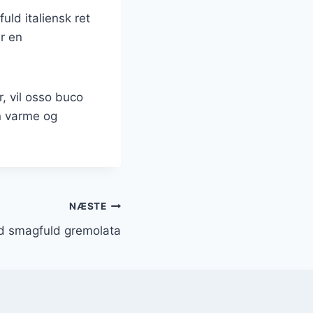
ld italiensk ret
r en
, vil osso buco
en varme og
NÆSTE
d smagfuld gremolata