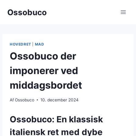
Fortsæt
Ossobuco
til
indhold
HOVEDRET
|
MAD
Ossobuco der
imponerer ved
middagsbordet
Af
Ossobuco
10. december 2024
Ossobuco: En klassisk
italiensk ret med dybe