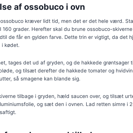
lse af ossobuco i ovn
ossobuco kræver lidt tid, men det er det hele værd. St
l 160 grader. Herefter skal du brune ossobuco-skiverne 
dtil de får en gylden farve. Dette trin er vigtigt, da det
i kødet.
et, tages det ud af gryden, og de hakkede grøntsager t
 bløde, og tilsæt derefter de hakkede tomater og hvidvi
nutter, så smagene kan blande sig.
verne tilbage i gryden, hæld saucen over, og tilsæt ur
luminiumsfolie, og sæt den i ovnen. Lad retten simre i 2-
saftigt.