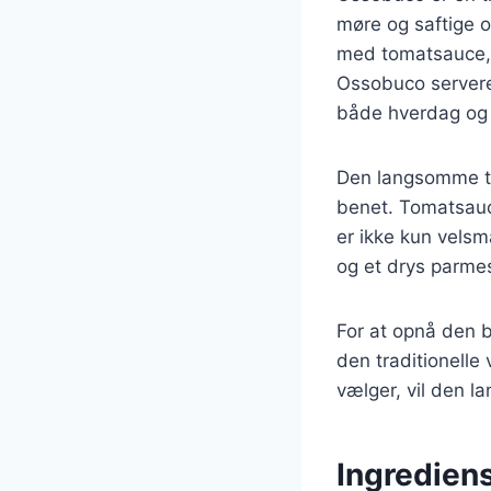
møre og saftige o
med tomatsauce, 
Ossobuco serveres 
både hverdag og 
Den langsomme til
benet. Tomatsauce
er ikke kun velsm
og et drys parme
For at opnå den b
den traditionell
vælger, vil den l
Ingredien