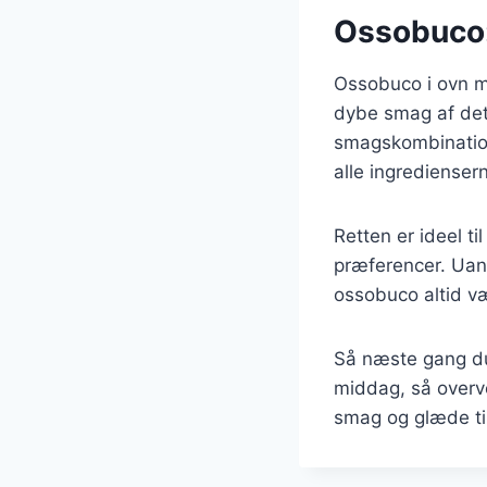
Ossobuco:
Ossobuco i ovn m
dybe smag af det
smagskombination
alle ingrediensern
Retten er ideel t
præferencer. Uans
ossobuco altid v
Så næste gang du
middag, så overve
smag og glæde til