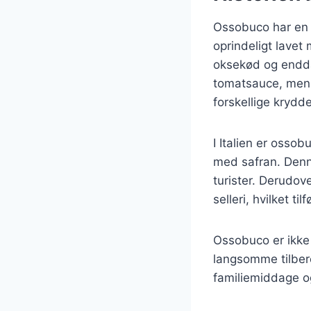
Ossobuco har en ri
oprindeligt lavet
oksekød og endda 
tomatsauce, men m
forskellige krydde
I Italien er ossob
med safran. Denne
turister. Derudov
selleri, hvilket t
Ossobuco er ikke 
langsomme tilbere
familiemiddage og 