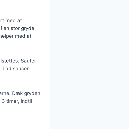
art med at
i en stor gryde
 hjælper med at
ilsættes. Sauter
n. Lad saucen
terne. Dæk gryden
3 timer, indtil