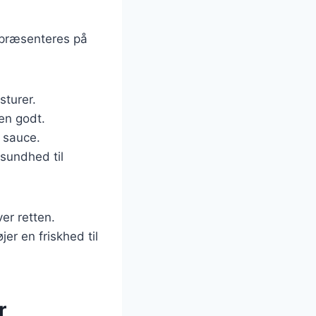
n præsenteres på
sturer.
en godt.
e sauce.
 sundhed til
ver retten.
jer en friskhed til
r