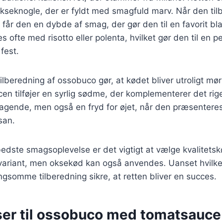
kseknogle, der er fyldt med smagfuld marv. Når den til
får den en dybde af smag, der gør den til en favorit b
ofte med risotto eller polenta, hvilket gør den til en pe
fest.
beredning af ossobuco gør, at kødet bliver utroligt mørt
n tilføjer en syrlig sødme, der komplementerer det rig
agende, men også en fryd for øjet, når den præsenteres
san.
edste smagsoplevelse er det vigtigt at vælge kvalitets
e variant, men oksekød kan også anvendes. Uanset hvilk
angsomme tilberedning sikre, at retten bliver en succes.
ser til ossobuco med tomatsauce