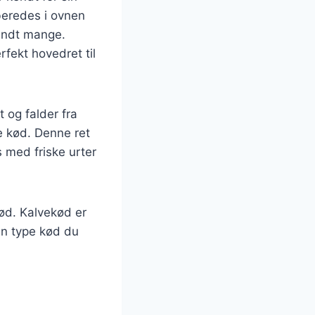
beredes i ovnen
landt mange.
rfekt hovedret til
 og falder fra
e kød. Denne ret
 med friske urter
kød. Kalvekød er
en type kød du