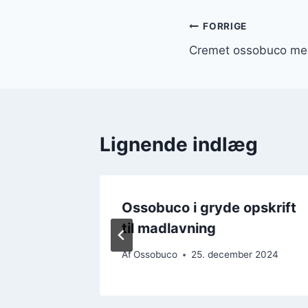
Indlægsnavi
FORRIGE
Cremet ossobuco med
Lignende indlæg
Ossobuco i gryde opskrift
tsauce
til madlavning
r 2024
Af
Ossobuco
25. december 2024