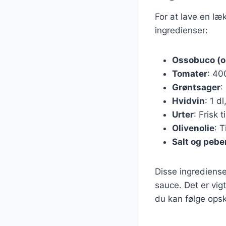
For at lave en l
ingredienser:
Ossobuco (ok
Tomater
: 40
Grøntsager
:
Hvidvin
: 1 d
Urter
: Frisk 
Olivenolie
: T
Salt og pebe
Disse ingrediens
sauce. Det er vig
du kan følge opsk