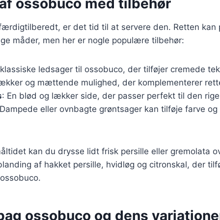
 af ossobuco med tilbehør
ærdigtilberedt, er det tid til at servere den. Retten ka
ige måder, men her er nogle populære tilbehør:
klassiske ledsager til ossobuco, der tilføjer cremede tek
lækker og mættende mulighed, der komplementerer rett
s
: En blød og lækker side, der passer perfekt til den rig
 Dampede eller ovnbagte grøntsager kan tilføje farve og
ltidet kan du drysse lidt frisk persille eller gremolata o
anding af hakket persille, hvidløg og citronskal, der tilfø
 ossobuco.
 bag ossobuco og dens variatione