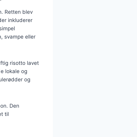
n. Retten blev
der inkluderer
 simpel
, svampe eller
tig risotto lavet
e lokale og
gulerødder og
ion. Den
 til