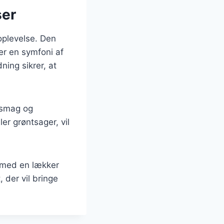
ser
oplevelse. Den
r en symfoni af
ing sikrer, at
r smag og
er grøntsager, vil
v med en lækker
 der vil bringe