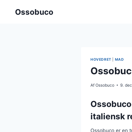
Fortsæt
Ossobuco
til
indhold
HOVEDRET
|
MAD
Ossobuco
Af
Ossobuco
9. de
Ossobuco 
italiensk r
Ossobuco er en tr