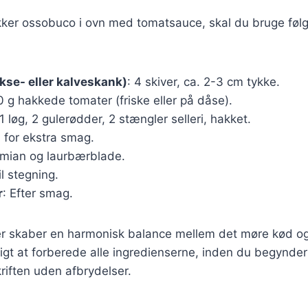
ækker ossobuco i ovn med tomatsauce, skal du bruge føl
se- eller kalveskank)
: 4 skiver, ca. 2-3 cm tykke.
0 g hakkede tomater (friske eller på dåse).
 1 løg, 2 gulerødder, 2 stængler selleri, hakket.
l, for ekstra smag.
timian og laurbærblade.
il stegning.
r
: Efter smag.
er skaber en harmonisk balance mellem det møre kød o
tigt at forberede alle ingredienserne, inden du begynder 
riften uden afbrydelser.