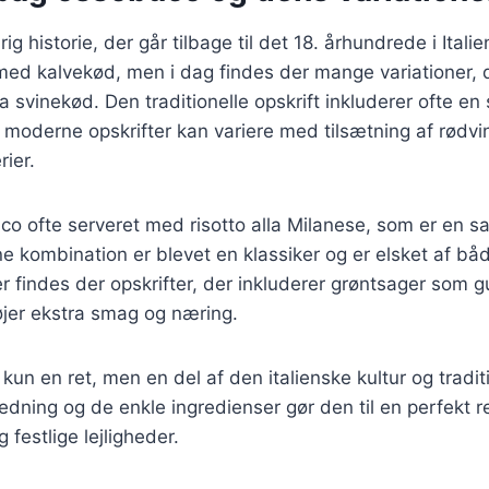
g historie, der går tilbage til det 18. århundrede i Italie
 med kalvekød, men i dag findes der mange variationer, 
svinekød. Den traditionelle opskrift inkluderer ofte en
oderne opskrifter kan variere med tilsætning af rødvin
rier.
uco ofte serveret med risotto alla Milanese, som er en saf
 kombination er blevet en klassiker og er elsket af båd
er findes der opskrifter, der inkluderer grøntsager som 
ilføjer ekstra smag og næring.
kun en ret, men en del af den italienske kultur og tradit
dning og de enkle ingredienser gør den til en perfekt ret
festlige lejligheder.