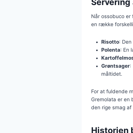
Servering
Når ossobuco er f
en række forskell
Risotto
: Den 
Polenta
: En 
Kartoffelmo
Grøntsager
:
måltidet.
For at fuldende må
Gremolata er en bl
den rige smag af
Historien