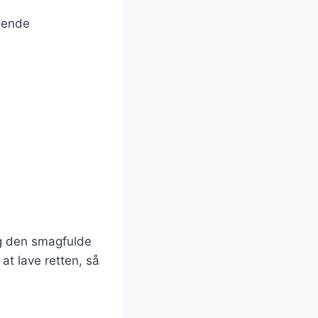
gende
g den smagfulde
at lave retten, så