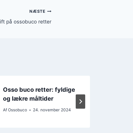
NÆSTE
ift på ossobuco retter
Osso buco retter: fyldige
Ossobu
og lækre måltider
bringer
Af
Ossobuco
24. november 2024
Af
Ossobu