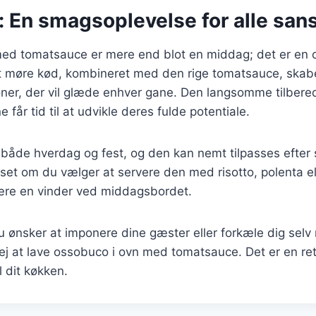
 En smagsoplevelse for alle san
ed tomatsauce er mere end blot en middag; det er en 
 møre kød, kombineret med den rige tomatsauce, skabe
er, der vil glæde enhver gane. Den langsomme tilberedn
e får tid til at udvikle deres fulde potentiale.
il både hverdag og fest, og den kan nemt tilpasses efte
et om du vælger at servere den med risotto, polenta ell
ære en vinder ved middagsbordet.
 ønsker at imponere dine gæster eller forkæle dig sel
j at lave ossobuco i ovn med tomatsauce. Det er en ret,
 dit køkken.