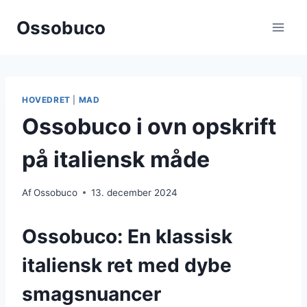
Fortsæt
Ossobuco
til
indhold
HOVEDRET
|
MAD
Ossobuco i ovn opskrift
på italiensk måde
Af
Ossobuco
13. december 2024
Ossobuco: En klassisk
italiensk ret med dybe
smagsnuancer