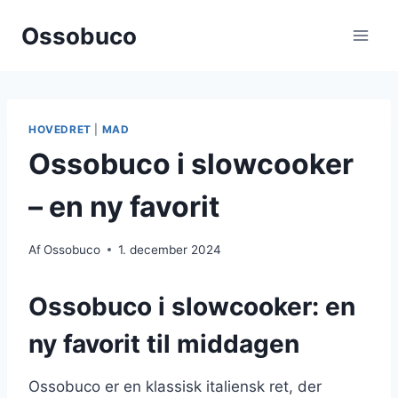
Fortsæt
Ossobuco
til
indhold
HOVEDRET
|
MAD
Ossobuco i slowcooker
– en ny favorit
Af
Ossobuco
1. december 2024
Ossobuco i slowcooker: en
ny favorit til middagen
Ossobuco er en klassisk italiensk ret, der