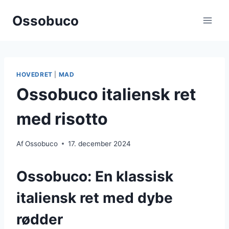
Fortsæt
Ossobuco
til
indhold
HOVEDRET
|
MAD
Ossobuco italiensk ret
med risotto
Af
Ossobuco
17. december 2024
Ossobuco: En klassisk
italiensk ret med dybe
rødder