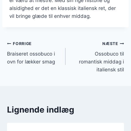
er værd at mestre. Med sin rige historie og
alsidighed er det en klassisk italiensk ret, der
vil bringe glæde til enhver middag.
Indlægsnavigation
FORRIGE
NÆSTE
Braiseret ossobuco i
Ossobuco til
ovn for lækker smag
romantisk middag i
italiensk stil
Lignende indlæg