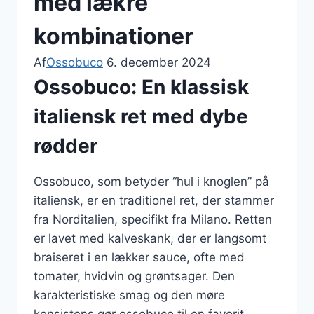
med lækre
kombinationer
Af
Ossobuco
6. december 2024
Ossobuco: En klassisk
italiensk ret med dybe
rødder
Ossobuco, som betyder “hul i knoglen” på
italiensk, er en traditionel ret, der stammer
fra Norditalien, specifikt fra Milano. Retten
er lavet med kalveskank, der er langsomt
braiseret i en lækker sauce, ofte med
tomater, hvidvin og grøntsager. Den
karakteristiske smag og den møre
konsistens gør ossobuco til en favorit