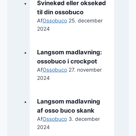
Svinekød eller oksekød
til din ossobuco
Af
Ossobuco
25. december
2024
Langsom madlavning:
ossobuco i crockpot
Af
Ossobuco
27. november
2024
Langsom madlavning
af osso buco skank
Af
Ossobuco
3. december
2024