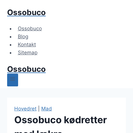
Fortsæt
Ossobuco
til
indhold
Ossobuco
Blog
Kontakt
Sitemap
Ossobuco
Hovedret
|
Mad
Ossobuco kødretter