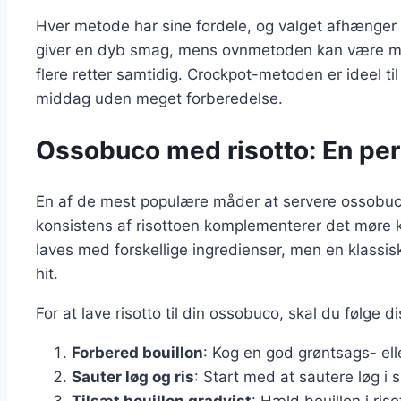
Hver metode har sine fordele, og valget afhænger o
giver en dyb smag, mens ovnmetoden kan være me
flere retter samtidig. Crockpot-metoden er ideel t
middag uden meget forberedelse.
Ossobuco med risotto: En per
En af de mest populære måder at servere ossobu
konsistens af risottoen komplementerer det møre k
laves med forskellige ingredienser, men en klassis
hit.
For at lave risotto til din ossobuco, skal du følge di
Forbered bouillon
: Kog en god grøntsags- elle
Sauter løg og ris
: Start med at sautere løg i s
Tilsæt bouillon gradvist
: Hæld bouillon i ris