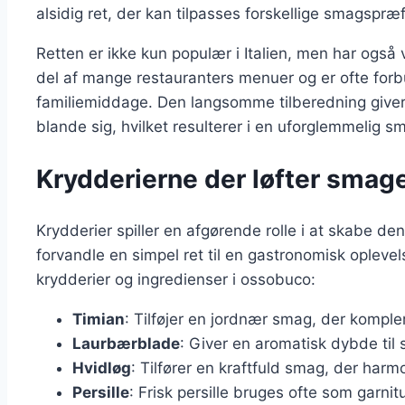
alsidig ret, der kan tilpasses forskellige smagspræ
Retten er ikke kun populær i Italien, men har også 
del af mange restauranters menuer og er ofte forb
familiemiddage. Den langsomme tilberedning giver
blande sig, hvilket resulterer i en uforglemmelig s
Krydderierne der løfter smag
Krydderier spiller en afgørende rolle i at skabe de
forvandle en simpel ret til en gastronomisk opleve
krydderier og ingredienser i ossobuco:
Timian
: Tilføjer en jordnær smag, der kompl
Laurbærblade
: Giver en aromatisk dybde til
Hvidløg
: Tilfører en kraftfuld smag, der har
Persille
: Frisk persille bruges ofte som garnitur