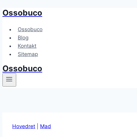
Ossobuco
Fortsæt
til
indhold
Ossobuco
Blog
Kontakt
Sitemap
Ossobuco
Hovedret
|
Mad