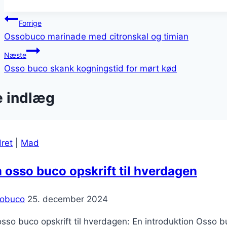
Indlægsnavigation
Forrige
Ossobuco marinade med citronskal og timian
Næste
Osso buco skank kogningstid for mørt kød
e indlæg
ret
|
Mad
osso buco opskrift til hverdagen
obuco
25. december 2024
so buco opskrift til hverdagen: En introduktion Osso buc