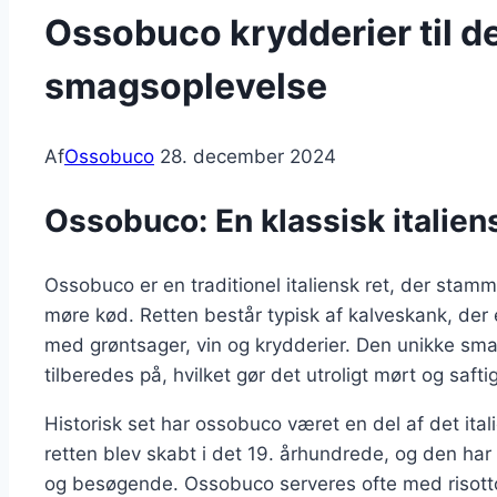
Ossobuco krydderier til d
smagsoplevelse
Af
Ossobuco
28. december 2024
Ossobuco: En klassisk italie
Ossobuco er en traditionel italiensk ret, der stamm
møre kød. Retten består typisk af kalveskank, der 
med grøntsager, vin og krydderier. Den unikke sm
tilberedes på, hvilket gør det utroligt mørt og saftig
Historisk set har ossobuco været en del af det ita
retten blev skabt i det 19. århundrede, og den har
og besøgende. Ossobuco serveres ofte med risotto, p