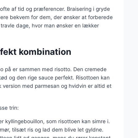
fte af tid og præferencer. Braisering i gryde
re bekvem for dem, der ønsker at forberede
il travle dage, hvor man ønsker en lækker
fekt kombination
co på er sammen med risotto. Den cremede
ød og den rige sauce perfekt. Risottoen kan
k version med parmesan og hvidvin er altid et
sse trin:
r kyllingebouillon, som risottoen kan simre i.
mør, tilsæt ris og lad dem blive let gyldne.
ottoen lidt ad gangen, mens du rører konstant,