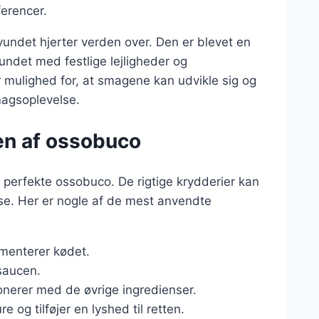
ferencer.
vundet hjerter verden over. Den er blevet en
undet med festlige lejligheder og
 mulighed for, at smagene kan udvikle sig og
magsoplevelse.
en af ossobuco
n perfekte ossobuco. De rigtige krydderier kan
lse. Her er nogle af de mest anvendte
ementerer kødet.
 saucen.
monerer med de øvrige ingredienser.
e og tilføjer en lyshed til retten.