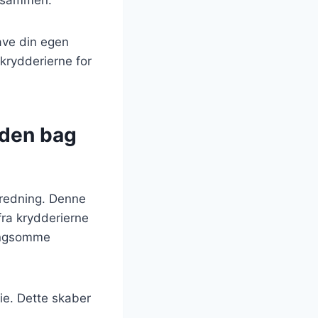
ave din egen
krydderierne for
den bag
eredning. Denne
fra krydderierne
langsomme
ie. Dette skaber