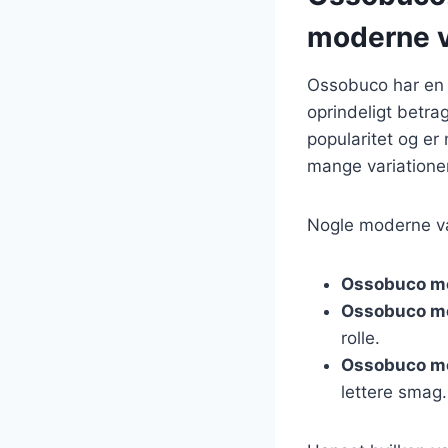
moderne v
Ossobuco har en ri
oprindeligt betra
popularitet og er 
mange variationer
Nogle moderne var
Ossobuco m
Ossobuco m
rolle.
Ossobuco me
lettere smag.