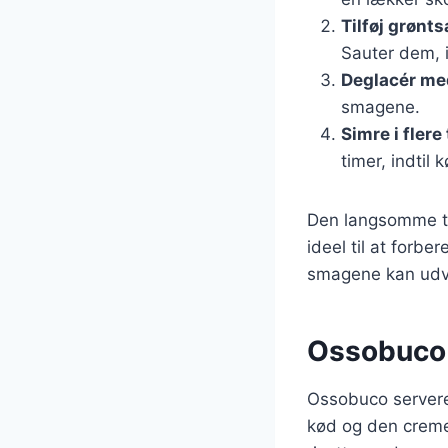
Tilføj grønt
Sauter dem, i
Deglacér me
smagene.
Simre i flere
timer, indtil 
Den langsomme ti
ideel til at forbe
smagene kan udvi
Ossobuco 
Ossobuco servere
kød og den cremed