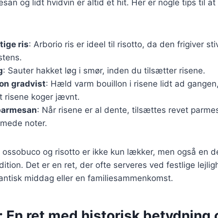
an og lidt hvidvin er altid et hit. Her er nogle tips til a
tige ris
: Arborio ris er ideel til risotto, da den frigiver s
stens.
g
: Sauter hakket løg i smør, inden du tilsætter risene.
lon gradvist
: Hæld varm bouillon i risene lidt ad gangen
at risene koger jævnt.
parmesan
: Når risene er al dente, tilsættes revet parme
emede noter.
 ossobuco og risotto er ikke kun lækker, men også en d
ition. Det er en ret, der ofte serveres ved festlige lejli
mantisk middag eller en familiesammenkomst.
 En ret med historisk betydning 