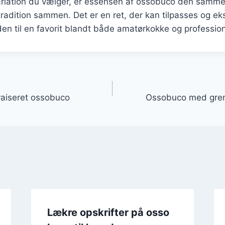
ariation du vælger, er essensen af ossobuco den samme:
radition sammen. Det er en ret, der kan tilpasses og e
den til en favorit blandt både amatørkokke og profession
gation
raiseret ossobuco
Ossobuco med gremo
Lækre opskrifter på osso