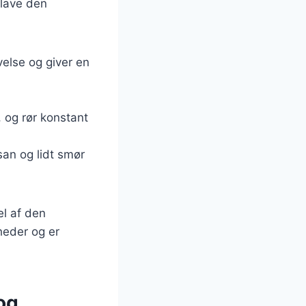
t lave den
tivelse og giver en
, og rør konstant
san og lidt smør
el af den
gheder og er
og