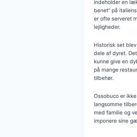
indeholder en læk
benet” på italiens
er ofte serveret m
lejligheder.
Historisk set ble
dele af dyret. De
kunne give en dy
på mange restaura
tilbehør.
Ossobuco er ikke
langsomme tilbere
med familie og ve
imponere sine gæ