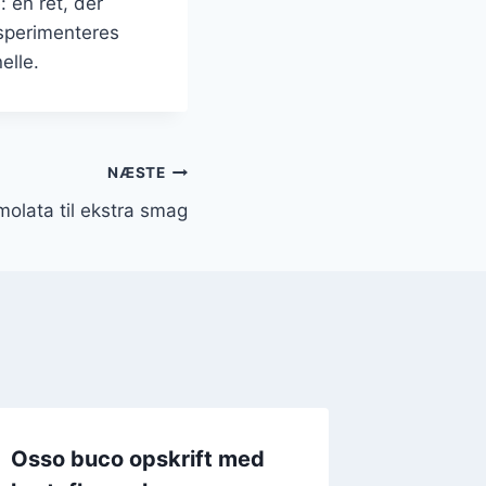
 en ret, der
ksperimenteres
elle.
NÆSTE
lata til ekstra smag
Osso buco opskrift med
Ossobuc