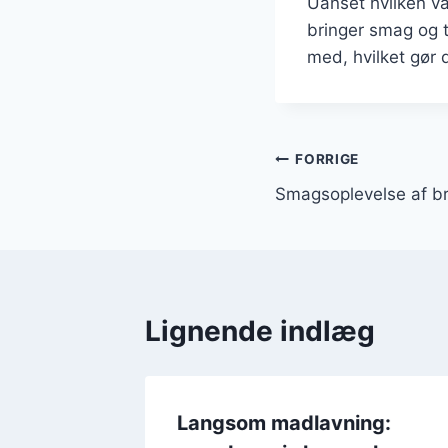
Uanset hvilken v
bringer smag og t
med, hvilket gør 
Indlægsnavi
FORRIGE
Smagsoplevelse af b
Lignende indlæg
uco
Langsom madlavning: