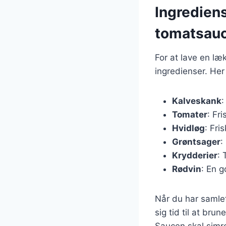
Ingredien
tomatsau
For at lave en læ
ingredienser. Her
Kalveskank
:
Tomater
: Fr
Hvidløg
: Fri
Grøntsager
:
Krydderier
: 
Rødvin
: En g
Når du har samlet 
sig tid til at bru
Saucen skal simre