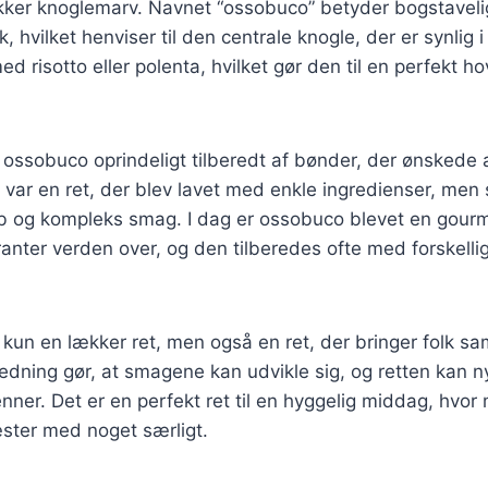
ker knoglemarv. Navnet “ossobuco” betyder bogstaveligt 
k, hvilket henviser til den centrale knogle, der er synlig 
ed risotto eller polenta, hvilket gør den til en perfekt hov
v ossobuco oprindeligt tilberedt af bønder, der ønskede a
t var en ret, der blev lavet med enkle ingredienser, men 
b og kompleks smag. I dag er ossobuco blevet en gourme
nter verden over, og den tilberedes ofte med forskellig
 kun en lækker ret, men også en ret, der bringer folk 
dning gør, at smagene kan udvikle sig, og retten kan n
nner. Det er en perfekt ret til en hyggelig middag, hvor
ster med noget særligt.