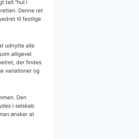
talt “hul i
i retten. Denne ret
edret til festlige
t udnytte alle
som alligevel
tret, der findes
e variationer og
sammen. Den
ydes i selskab
 man ønsker at