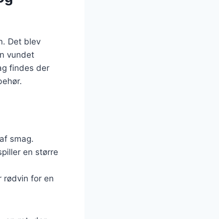
n. Det blev
en vundet
dag findes der
behør.
 af smag.
piller en større
r rødvin for en