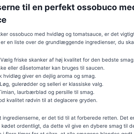
serne til en perfekt ossobuco me
ce
kker ossobuco med hvidløg og tomatsauce, er det vigtigt
 er en liste over de grundlæggende ingredienser, du ska
 Vælg friske skanker af høj kvalitet for den bedste smag
iske eller dåsetomater kan bruges til saucen.
sk hvidløg giver en dejlig aroma og smag.
 Løg, gulerødder og selleri er klassiske valg.
Timian, laurbærblad og persille til smag.
od kvalitet rødvin til at deglacere gryden.
ingredienserne, er det tid til at forberede retten. Det er
ne kødet ordentligt, da dette vil give en dybere smag til 
 i flere timer for at sikre, at alle smagene blandes go