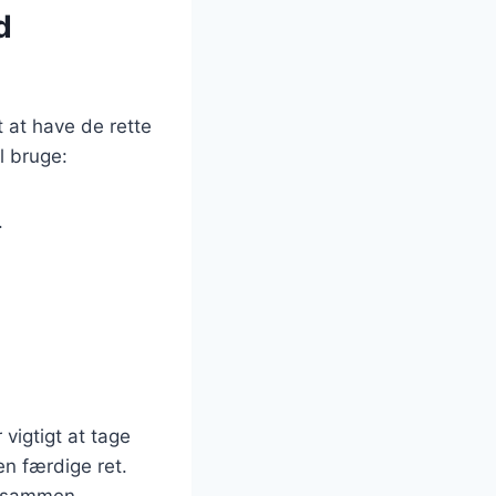
d
 at have de rette
l bruge:
.
 vigtigt at tage
den færdige ret.
dt sammen.