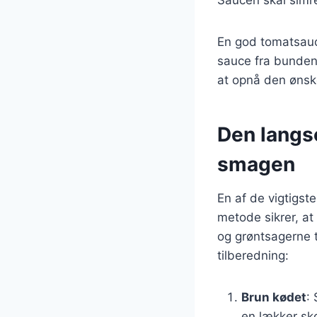
En god tomatsauce
sauce fra bunden 
at opnå den ønsk
Den langs
smagen
En af de vigtigs
metode sikrer, at
og grøntsagerne t
tilberedning:
Brun kødet
:
en lækker sk