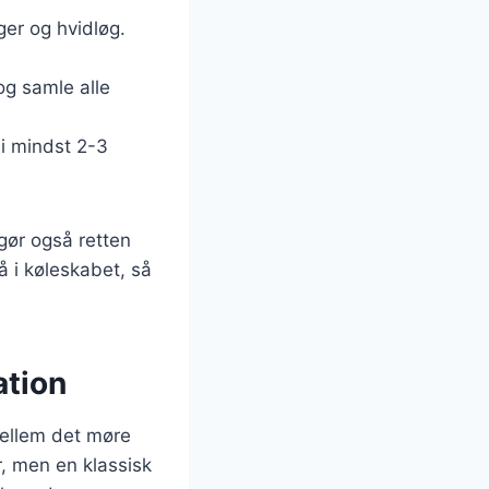
ger og hvidløg.
og samle alle
 i mindst 2-3
gør også retten
å i køleskabet, så
ation
mellem det møre
, men en klassisk