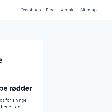
Ossobuco
Blog
Kontakt
Sitemap
e
ybe rødder
t for sin rige
 benet, der