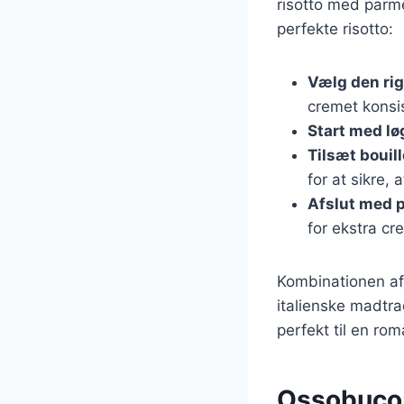
risotto med parmes
perfekte risotto:
Vælg den rig
cremet konsi
Start med lø
Tilsæt bouil
for at sikre, 
Afslut med 
for ekstra cr
Kombinationen af
italienske madtrad
perfekt til en ro
Ossobuco: