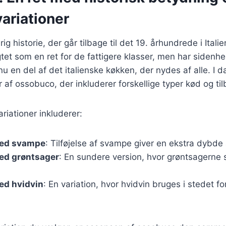
ariationer
g historie, der går tilbage til det 19. århundrede i Italie
gtet som en ret for de fattigere klasser, men har sidenh
nu en del af det italienske køkken, der nydes af alle. I 
 af ossobuco, der inkluderer forskellige typer kød og til
iationer inkluderer:
ed svampe
: Tilføjelse af svampe giver en ekstra dybde
ed grøntsager
: En sundere version, hvor grøntsagerne s
d hvidvin
: En variation, hvor hvidvin bruges i stedet fo