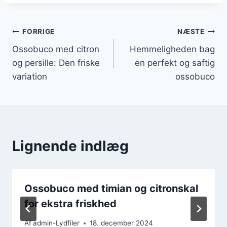
Indlægsnavigation
FORRIGE
NÆSTE
Ossobuco med citron
Hemmeligheden bag
og persille: Den friske
en perfekt og saftig
variation
ossobuco
Lignende indlæg
Ossobuco med timian og citronskal
for ekstra friskhed
Af
admin-Lydfiler
18. december 2024