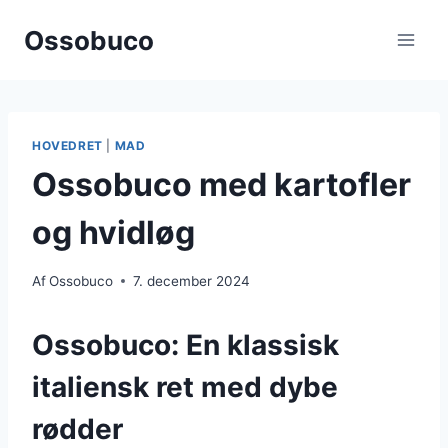
Fortsæt
Ossobuco
til
indhold
HOVEDRET
|
MAD
Ossobuco med kartofler
og hvidløg
Af
Ossobuco
7. december 2024
Ossobuco: En klassisk
italiensk ret med dybe
rødder