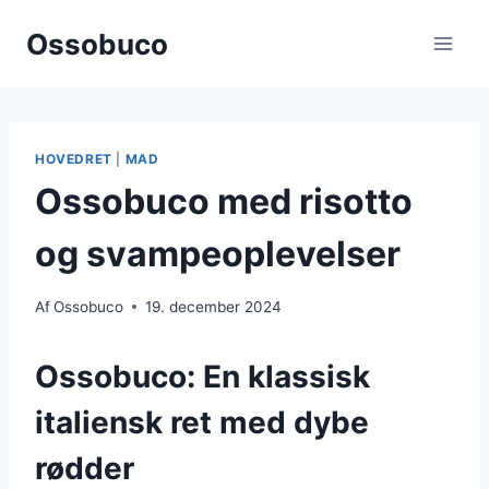
Fortsæt
Ossobuco
til
indhold
HOVEDRET
|
MAD
Ossobuco med risotto
og svampeoplevelser
Af
Ossobuco
19. december 2024
Ossobuco: En klassisk
italiensk ret med dybe
rødder