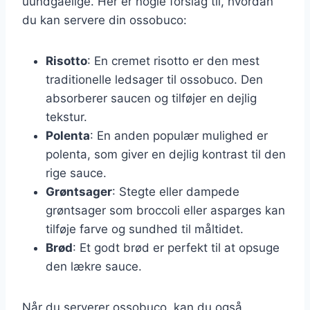
uundgåelige. Her er nogle forslag til, hvordan
du kan servere din ossobuco:
Risotto
: En cremet risotto er den mest
traditionelle ledsager til ossobuco. Den
absorberer saucen og tilføjer en dejlig
tekstur.
Polenta
: En anden populær mulighed er
polenta, som giver en dejlig kontrast til den
rige sauce.
Grøntsager
: Stegte eller dampede
grøntsager som broccoli eller asparges kan
tilføje farve og sundhed til måltidet.
Brød
: Et godt brød er perfekt til at opsuge
den lækre sauce.
Når du serverer ossobuco, kan du også