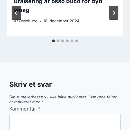
Braisering af osso buco for dyb
smag
Af
Ossobuco
18. december 2024
Skriv et svar
Din e-mailadresse vil ikke blive publiceret.
Krævede felter
er markeret med
*
Kommentar
*