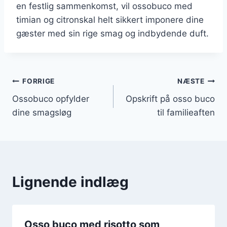
en festlig sammenkomst, vil ossobuco med
timian og citronskal helt sikkert imponere dine
gæster med sin rige smag og indbydende duft.
Indlægsnavigation
FORRIGE
NÆSTE
Ossobuco opfylder
Opskrift på osso buco
dine smagsløg
til familieaften
Lignende indlæg
Osso buco med risotto som