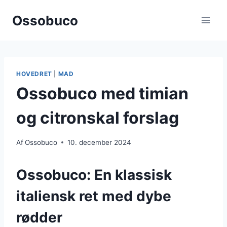
Fortsæt
Ossobuco
til
indhold
HOVEDRET
|
MAD
Ossobuco med timian
og citronskal forslag
Af
Ossobuco
10. december 2024
Ossobuco: En klassisk
italiensk ret med dybe
rødder