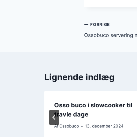
Indlægsnavi
FORRIGE
Ossobuco servering 
Lignende indlæg
 med
Osso buco i slowcooker til
nskal
travle dage
r 2024
Af
Ossobuco
13. december 2024