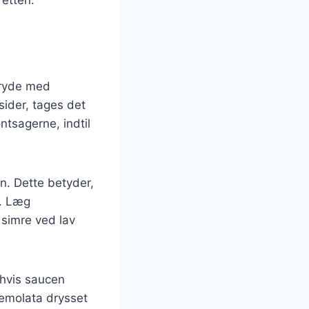
gryde med
sider, tages det
ntsagerne, indtil
en. Dette betyder,
d. Læg
 simre ved lav
, hvis saucen
remolata drysset