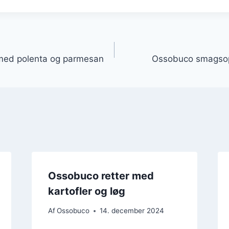
gation
med polenta og parmesan
Ossobuco smagso
Ossobuco retter med
kartofler og løg
Af
Ossobuco
14. december 2024