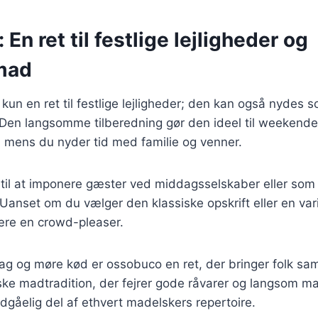
En ret til festlige lejligheder og
mad
kun en ret til festlige lejligheder; den kan også nydes s
Den langsomme tilberedning gør den ideel til weekende
, mens du nyder tid med familie og venner.
 til at imponere gæster ved middagsselskaber eller som
nset om du vælger den klassiske opskrift eller en varia
ære en crowd-pleaser.
g og møre kød er ossobuco en ret, der bringer folk sa
nske madtradition, der fejrer gode råvarer og langsom ma
ndgåelig del af ethvert madelskers repertoire.