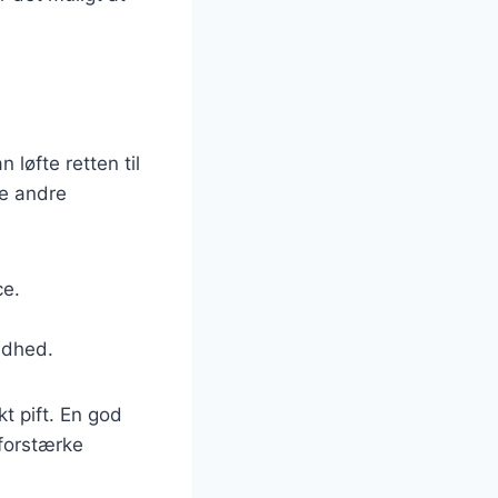
 løfte retten til
ge andre
ce.
ndhed.
kt pift. En god
 forstærke