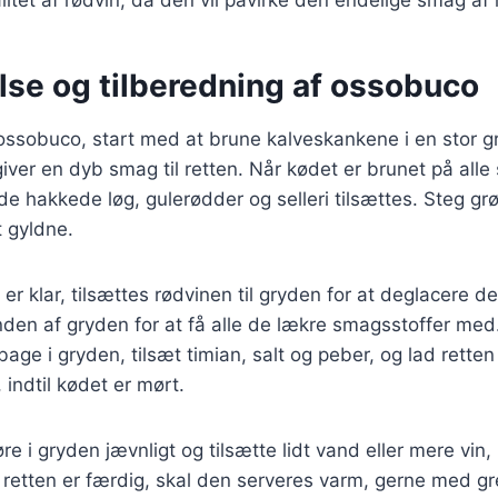
lse og tilberedning af ossobuco
 ossobuco, start med at brune kalveskankene i en stor 
giver en dyb smag til retten. Når kødet er brunet på alle 
de hakkede løg, gulerødder og selleri tilsættes. Steg grø
t gyldne.
er klar, tilsættes rødvinen til gryden for at deglacere d
nden af gryden for at få alle de lækre smagsstoffer me
bage i gryden, tilsæt timian, salt og peber, og lad retten
 indtil kødet er mørt.
røre i gryden jævnligt og tilsætte lidt vand eller mere vin
år retten er færdig, skal den serveres varm, gerne med g