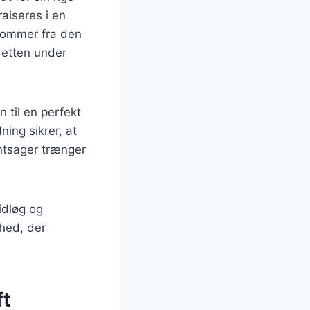
aiseres i en
 kommer fra den
retten under
n til en perfekt
ing sikrer, at
øntsager trænger
idløg og
khed, der
ft