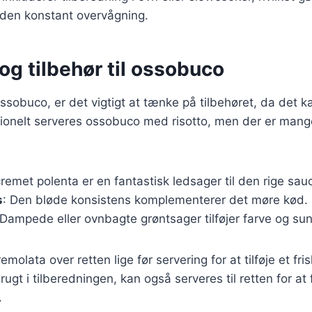
uden konstant overvågning.
og tilbehør til ossobuco
sobuco, er det vigtigt at tænke på tilbehøret, da det kan
itionelt serveres ossobuco med risotto, men der er man
cremet polenta er en fantastisk ledsager til den rige sau
s
: Den bløde konsistens komplementerer det møre kød.
 Dampede eller ovnbagte grøntsager tilføjer farve og su
molata over retten lige før servering for at tilføje et fris
rugt i tilberedningen, kan også serveres til retten for at
.