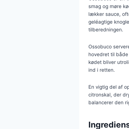
smag og møre kød
lækker sauce, of
geléagtige knogle
tilberedningen.
Ossobuco serveres 
hovedret til både
kødet bliver utro
ind i retten.
En vigtig del af o
citronskal, der dr
balancerer den r
Ingrediens