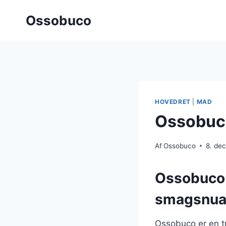
Fortsæt
Ossobuco
til
indhold
HOVEDRET
|
MAD
Ossobuco
Af
Ossobuco
8. de
Ossobuco: 
smagsnua
Ossobuco er en tra