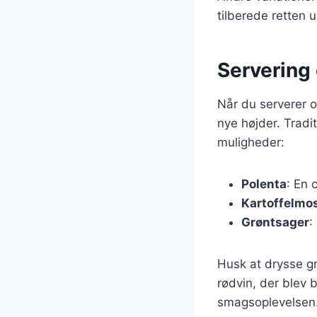
tilberede retten 
Servering 
Når du serverer os
nye højder. Trad
muligheder:
Polenta
: En 
Kartoffelmo
Grøntsager
:
Husk at drysse gre
rødvin, der blev b
smagsoplevelsen