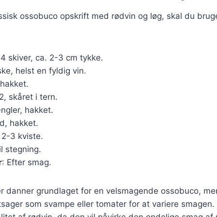
assisk ossobuco opskrift med rødvin og løg, skal du bru
 4 skiver, ca. 2-3 cm tykke.
aske, helst en fyldig vin.
 hakket.
 2, skåret i tern.
ængler, hakket.
ed, hakket.
: 2-3 kviste.
il stegning.
r
: Efter smag.
er danner grundlaget for en velsmagende ossobuco, me
ntsager som svampe eller tomater for at variere smagen. D
itet af rødvin, da den vil påvirke den endelige smag af 