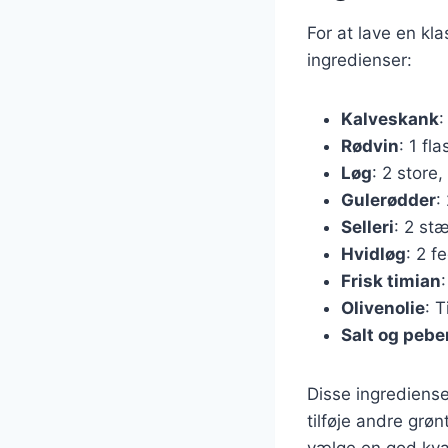
For at lave en kl
ingredienser:
Kalveskank
:
Rødvin
: 1 fl
Løg
: 2 store,
Gulerødder
:
Selleri
: 2 st
Hvidløg
: 2 f
Frisk timian
Olivenolie
: T
Salt og pebe
Disse ingrediens
tilføje andre grø
vælge en god kval