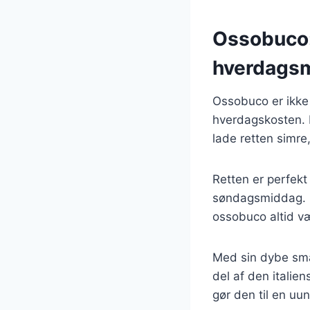
Ossobuco: 
hverdags
Ossobuco er ikke 
hverdagskosten. 
lade retten simre
Retten er perfekt
søndagsmiddag. Ua
ossobuco altid v
Med sin dybe sma
del af den italie
gør den til en uu