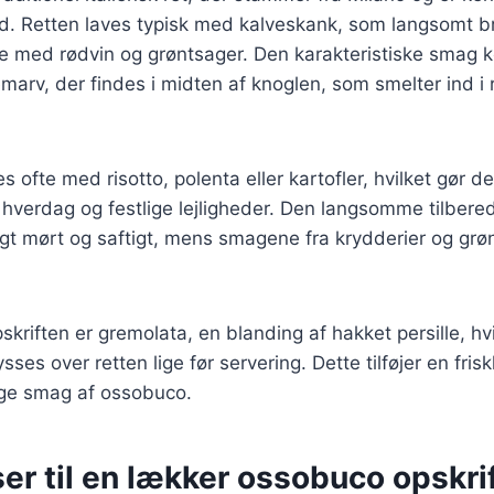
. Retten laves typisk med kalveskank, som langsomt br
te med rødvin og grøntsager. Den karakteristiske smag
marv, der findes i midten af knoglen, som smelter ind i 
ofte med risotto, polenta eller kartofler, hvilket gør de
 hverdag og festlige lejligheder. Den langsomme tilberedn
ligt mørt og saftigt, mens smagene fra krydderier og gr
pskriften er gremolata, en blanding af hakket persille, hv
ysses over retten lige før servering. Dette tilføjer en fris
ige smag af ossobuco.
er til en lækker ossobuco opskri