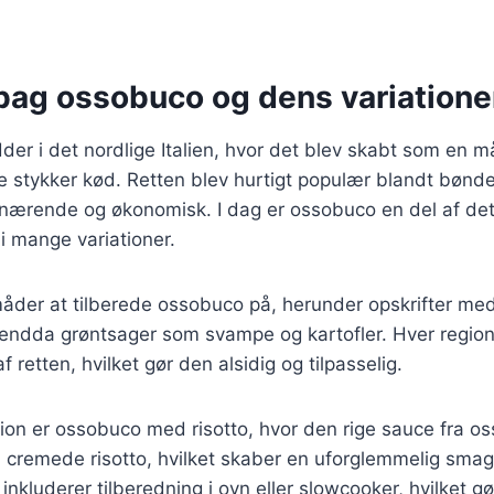
 bag ossobuco og dens variatione
er i det nordlige Italien, hvor det blev skabt som en 
 stykker kød. Retten blev hurtigt populær blandt bønde
nærende og økonomisk. I dag er ossobuco en del af det 
i mange variationer.
måder at tilberede ossobuco på, herunder opskrifter med
endda grøntsager som svampe og kartofler. Hver region i
f retten, hvilket gør den alsidig og tilpasselig.
tion er ossobuco med risotto, hvor den rige sauce fra 
cremede risotto, hvilket skaber en uforglemmelig smag
inkluderer tilberedning i ovn eller slowcooker, hvilket gø