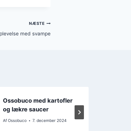
NÆSTE
plevelse med svampe
Ossobuco med kartofler
Osso b
og lækre saucer
svampe
Af
Ossobuco
7. december 2024
Af
Ossobu