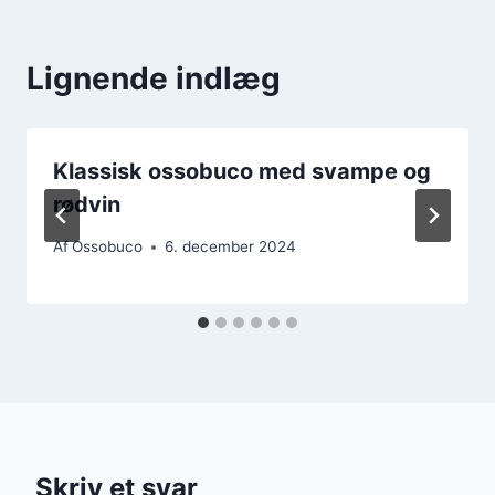
Lignende indlæg
Klassisk ossobuco med svampe og
rødvin
Af
Ossobuco
6. december 2024
Skriv et svar