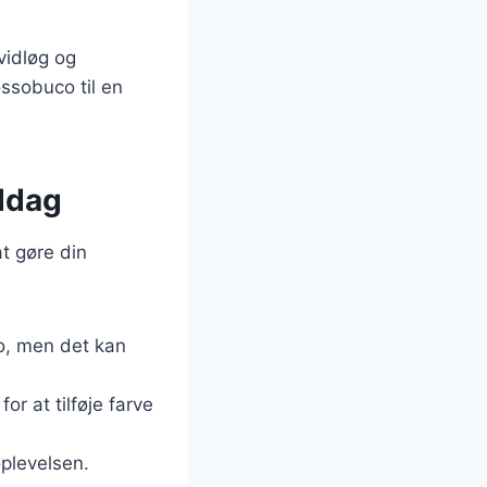
vidløg og
ossobuco til en
iddag
at gøre din
to, men det kan
or at tilføje farve
oplevelsen.