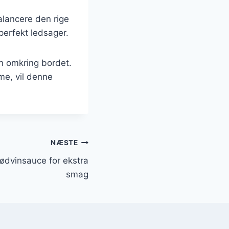
alancere den rige
perfekt ledsager.
en omkring bordet.
me, vil denne
NÆSTE
dvinsauce for ekstra
smag