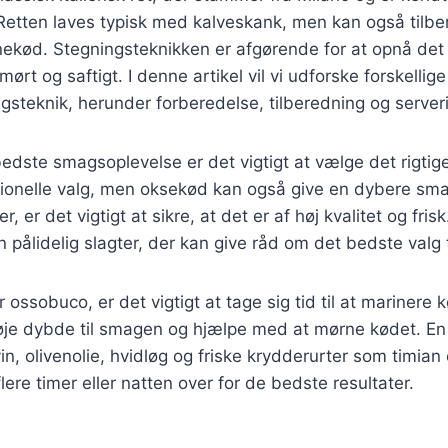
 Retten laves typisk med kalveskank, men kan også tilb
nekød. Stegningsteknikken er afgørende for at opnå det
mørt og saftigt. I denne artikel vil vi udforske forskellig
steknik, herunder forberedelse, tilberedning og server
edste smagsoplevelse er det vigtigt at vælge det rigtig
itionelle valg, men oksekød kan også give en dybere sma
, er det vigtigt at sikre, at det er af høj kvalitet og fri
n pålidelig slagter, der kan give råd om det bedste valg 
 ossobuco, er det vigtigt at tage sig tid til at marinere 
føje dybde til smagen og hjælpe med at mørne kødet. E
in, olivenolie, hvidløg og friske krydderurter som timian
lere timer eller natten over for de bedste resultater.