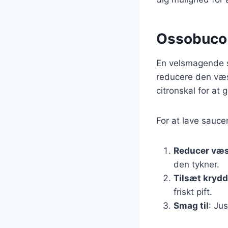
Ossobuco 
En velsmagende s
reducere den væsk
citronskal for at 
For at lave saucen
Reducer væ
den tykner.
Tilsæt krydd
friskt pift.
Smag til
: Ju