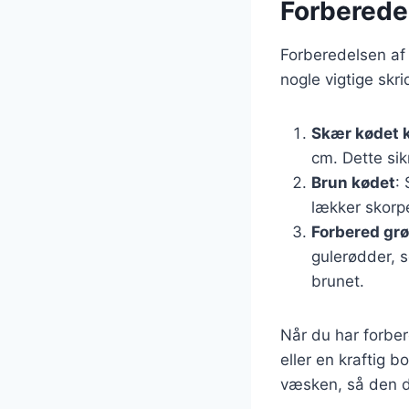
Forberedel
Forberedelsen af
nogle vigtige skri
Skær kødet 
cm. Dette sik
Brun kødet
:
lækker skorp
Forbered gr
gulerødder, s
brunet.
Når du har forber
eller en kraftig 
væsken, så den d