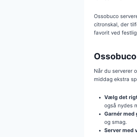
Ossobuco serveres
citronskal, der ti
favorit ved festli
Ossobuco s
Når du serverer o
middag ekstra spe
Vælg det rig
også nydes me
Garnér med 
og smag.
Server med 