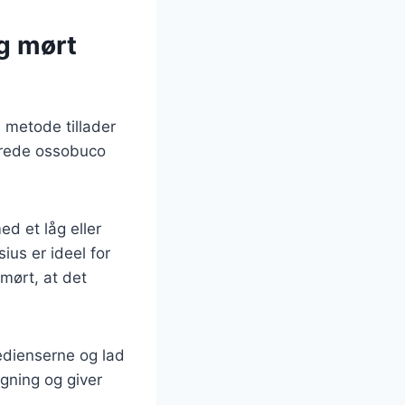
g mørt
 metode tillader
berede ossobuco
d et låg eller
ius er ideel for
 mørt, at det
redienserne og lad
gning og giver