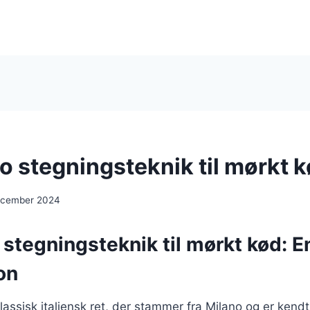
 stegningsteknik til mørkt 
ecember 2024
stegningsteknik til mørkt kød: E
on
assisk italiensk ret, der stammer fra Milano og er kendt