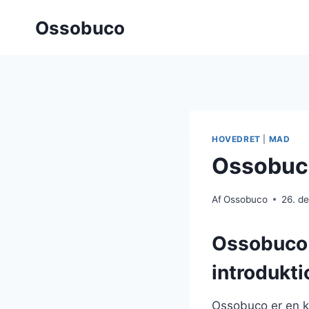
Fortsæt
Ossobuco
til
indhold
HOVEDRET
|
MAD
Ossobuco
Af
Ossobuco
26. d
Ossobuco 
introdukti
Ossobuco er en kl