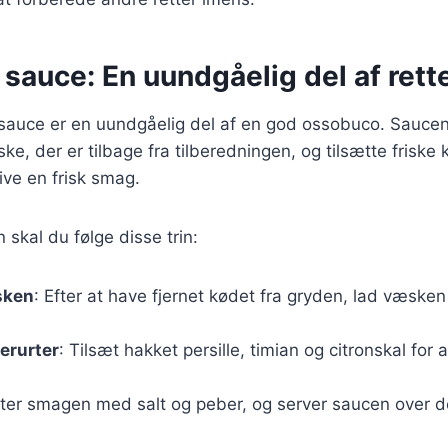
sauce: En uundgåelig del af rett
auce er en uundgåelig del af en god ossobuco. Saucen
e, der er tilbage fra tilberedningen, og tilsætte friske 
give en frisk smag.
 skal du følge disse trin:
sken
: Efter at have fjernet kødet fra gryden, lad væsken 
erurter
: Tilsæt hakket persille, timian og citronskal for 
ster smagen med salt og peber, og server saucen over d