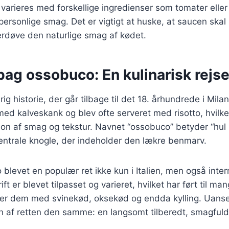
varieres med forskellige ingredienser som tomater elle
personlige smag. Det er vigtigt at huske, at saucen sk
erdøve den naturlige smag af kødet.
bag ossobuco: En kulinarisk rejse t
g historie, der går tilbage til det 18. århundrede i Mila
 med kalveskank og blev ofte serveret med risotto, hvilk
on af smag og tekstur. Navnet “ossobuco” betyder “hul i 
centrale knogle, der indeholder den lækre benmarv.
 blevet en populær ret ikke kun i Italien, men også inter
ift er blevet tilpasset og varieret, hvilket har ført til ma
der dem med svinekød, oksekød og endda kylling. Uanse
n af retten den samme: en langsomt tilberedt, smagfuld 