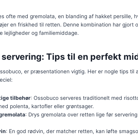
 ofte med gremolata, en blanding af hakket persille, h
lføjer en friskhed til retten. Denne kombination har gjort 
ge lejligheder og familiemiddage.
ervering: Tips til en perfekt m
ssobuco, er præsentationen vigtig. Her er nogle tips til 
ciel:
tige tilbehør
: Ossobuco serveres traditionelt med risot
d polenta, kartofler eller grøntsager.
gremolata
: Drys gremolata over retten lige før servering f
vin
: En god rødvin, der matcher retten, kan løfte smags