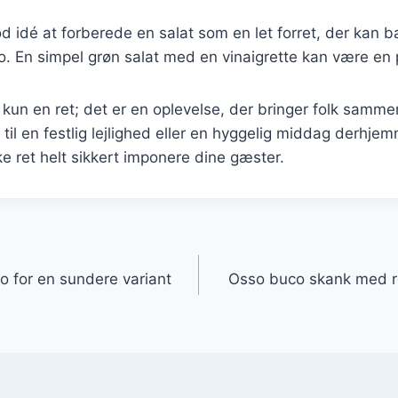
d idé at forberede en salat som en let forret, der kan b
. En simpel grøn salat med en vinaigrette kan være en 
kun en ret; det er en oplevelse, der bringer folk samm
til en festlig lejlighed eller en hyggelig middag derhjem
ke ret helt sikkert imponere dine gæster.
gation
o for en sundere variant
Osso buco skank med rø