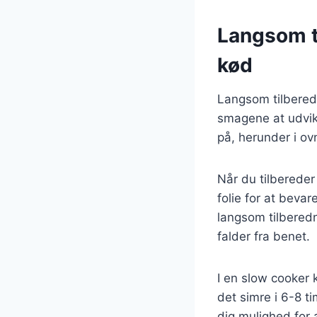
Langsom t
kød
Langsom tilberedn
smagene at udvikl
på, herunder i ov
Når du tilbereder
folie for at beva
langsom tilberedni
falder fra benet.
I en slow cooker 
det simre i 6-8 
dig mulighed for 