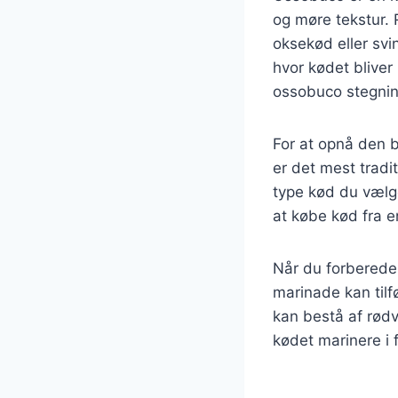
og møre tekstur.
oksekød eller svi
hvor kødet bliver 
ossobuco stegning
For at opnå den b
er det mest trad
type kød du vælger
at købe kød fra e
Når du forbereder
marinade kan til
kan bestå af rødv
kødet marinere i f