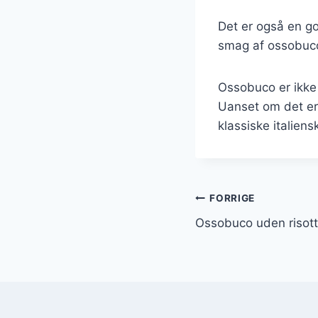
Det er også en go
smag af ossobuco
Ossobuco er ikke 
Uanset om det er 
klassiske italiens
Indlægsnavi
FORRIGE
Ossobuco uden risott