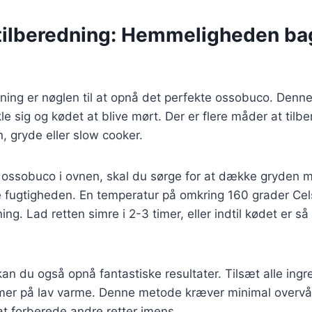
ilberedning: Hemmeligheden ba
ing er nøglen til at opnå det perfekte ossobuco. Denne
e sig og kødet at blive mørt. Der er flere måder at til
n, gryde eller slow cooker.
 ossobuco i ovnen, skal du sørge for at dække gryden me
re fugtigheden. En temperatur på omkring 160 grader Cels
ng. Lad retten simre i 2-3 timer, eller indtil kødet er så
kan du også opnå fantastiske resultater. Tilsæt alle ing
timer på lav varme. Denne metode kræver minimal overvå
at forberede andre retter imens.