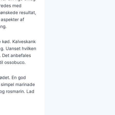
eredes med
 ønskede resultat,
e aspekter af
ing.
e kød. Kalveskank
g. Uanset hvilken
sk. Det anbefales
til ossobuco.
kødet. En god
n simpel marinade
 og rosmarin. Lad