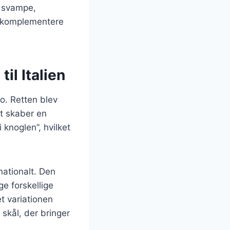
r svampe,
al komplementere
il Italien
no. Retten blev
et skaber en
knoglen”, hvilket
nationalt. Den
nge forskellige
t variationen
skål, der bringer