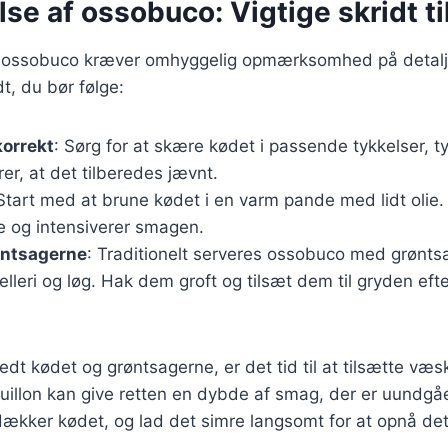
se af ossobuco: Vigtige skridt ti
 ossobuco kræver omhyggelig opmærksomhed på detalje
dt, du bør følge:
korrekt
: Sørg for at skære kødet i passende tykkelser, t
rer, at det tilberedes jævnt.
 Start med at brune kødet i en varm pande med lidt olie
e og intensiverer smagen.
øntsagerne
: Traditionelt serveres ossobuco med grønt
elleri og løg. Hak dem groft og tilsæt dem til gryden eft
edt kødet og grøntsagerne, er det tid til at tilsætte væs
bouillon kan give retten en dybde af smag, der er uundgåe
ækker kødet, og lad det simre langsomt for at opnå det