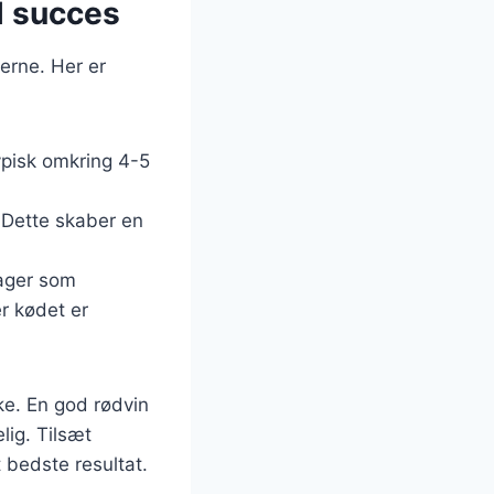
l succes
rne. Her er
ypisk omkring 4-5
. Dette skaber en
sager som
er kødet er
ke. En god rødvin
lig. Tilsæt
 bedste resultat.