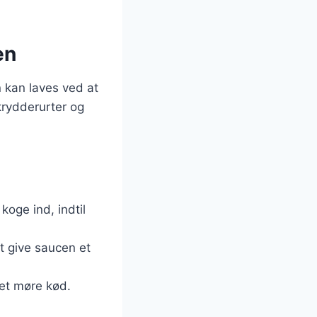
en
 kan laves ved at
krydderurter og
koge ind, indtil
at give saucen et
et møre kød.