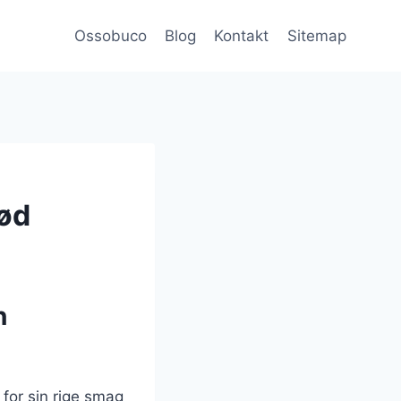
Ossobuco
Blog
Kontakt
Sitemap
kød
n
 for sin rige smag