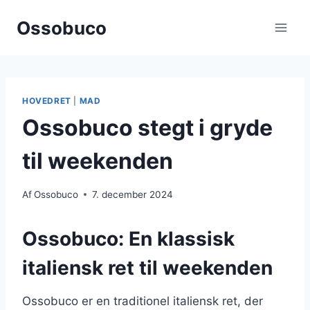
Fortsæt
Ossobuco
til
indhold
HOVEDRET
|
MAD
Ossobuco stegt i gryde
til weekenden
Af
Ossobuco
7. december 2024
Ossobuco: En klassisk
italiensk ret til weekenden
Ossobuco er en traditionel italiensk ret, der