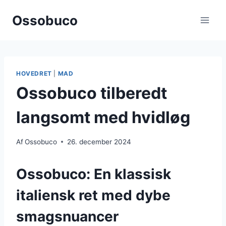
Fortsæt
Ossobuco
til
indhold
HOVEDRET
|
MAD
Ossobuco tilberedt
langsomt med hvidløg
Af
Ossobuco
26. december 2024
Ossobuco: En klassisk
italiensk ret med dybe
smagsnuancer