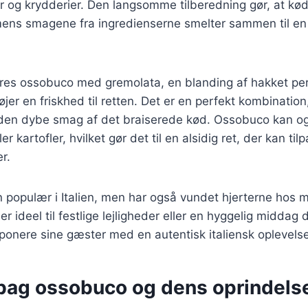
r og krydderier. Den langsomme tilberedning gør, at kødet
 mens smagene fra ingredienserne smelter sammen til e
eres ossobuco med gremolata, en blanding af hakket pers
lføjer en friskhed til retten. Det er en perfekt kombination
den dybe smag af det braiserede kød. Ossobuco kan o
ler kartofler, hvilket gør det til en alsidig ret, der kan til
r.
n populær i Italien, men har også vundet hjerterne hos 
er ideel til festlige lejligheder eller en hyggelig midda
onere sine gæster med en autentisk italiensk oplevelse
 bag ossobuco og dens oprindels