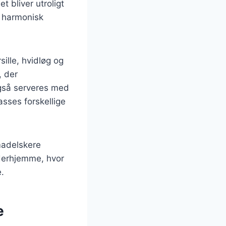
 bliver utroligt
n harmonisk
ille, hvidløg og
, der
gså serveres med
passes forskellige
madelskere
g derhjemme, hvor
.
e