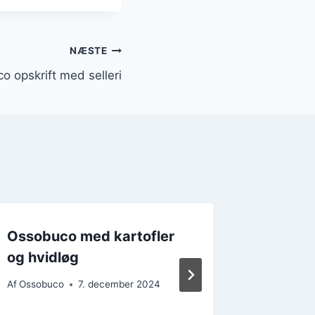
NÆSTE
co opskrift med selleri
Ossobuco med kartofler
Opskri
og hvidløg
citron 
Af
Ossobuco
7. december 2024
Af
Ossobu