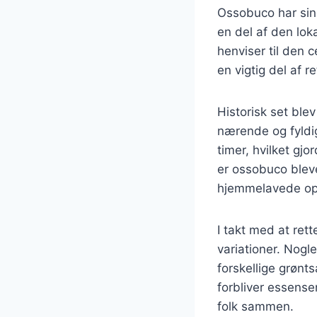
Ossobuco har sine
en del af den lok
henviser til den 
en vigtig del af r
Historisk set ble
nærende og fyldig
timer, hvilket gjo
er ossobuco bleve
hjemmelavede ops
I takt med at ret
variationer. Nogle
forskellige grønts
forbliver essense
folk sammen.