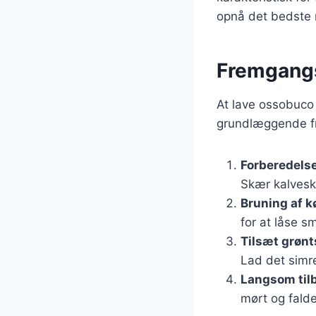
opnå det bedste r
Fremgangs
At lave ossobuco 
grundlæggende fr
Forberedelse
Skær kalvesk
Bruning af k
for at låse s
Tilsæt grønt
Lad det simr
Langsom til
mørt og falde