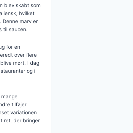
den blev skabt som
liensk, hvilket
v. Denne marv er
 til saucen.
ug for en
eredt over flere
 blive mørt. I dag
stauranter og i
et mange
dre tilføjer
nset variationen
 ret, der bringer