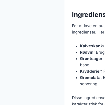
Ingrediens
For at lave en a
ingredienser. Her
Kalveskank
:
Rødvin
: Brug
Grøntsager
:
base.
Krydderier
: 
Gremolata
: 
servering.
Disse ingrediens
karakteristisk for