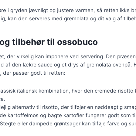
 røre i gryden jævnligt og justere varmen, så retten ikke
g, kan den serveres med gremolata og dit valg af tilbeh
og tilbehør til ossobuco
et, der virkelig kan imponere ved servering. Den præse
d af den lækre sauce og et drys af gremolata ovenpå. H
 der passer godt til retten:
klassisk italiensk kombination, hvor den cremede risott
ce.
dejlig alternativ til risotto, der tilføjer en nøddeagtig smag
åde kartoffelmos og bagte kartofler fungerer godt som ti
 Stegte eller dampede grøntsager kan tilføje farve og sun