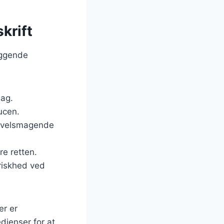
krift
æggende
mag.
ucen.
en velsmagende
re retten.
 friskhed ved
er er
edienser for at