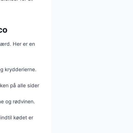
co
værd. Her er en
g krydderierne.
ken på alle sider
ne og rødvinen.
indtil kødet er