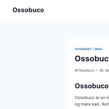
Fortsæt
Ossobuco
til
indhold
HOVEDRET
|
MAD
Ossobuco
Af
Ossobuco
28. d
Ossobuco: 
Ossobuco er en kl
og møre kød. Rett