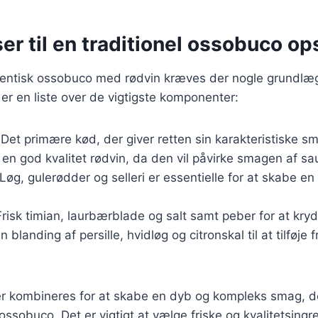
er til en traditionel ossobuco ops
utentisk ossobuco med rødvin kræves der nogle grundl
 er en liste over de vigtigste komponenter:
 Det primære kød, der giver retten sin karakteristiske s
 en god kvalitet rødvin, da den vil påvirke smagen af sa
 Løg, gulerødder og selleri er essentielle for at skabe 
Frisk timian, laurbærblade og salt samt peber for at kryd
En blanding af persille, hvidløg og citronskal til at tilføje
er kombineres for at skabe en dyb og kompleks smag, d
 ossobuco. Det er vigtigt at vælge friske og kvalitetsingr