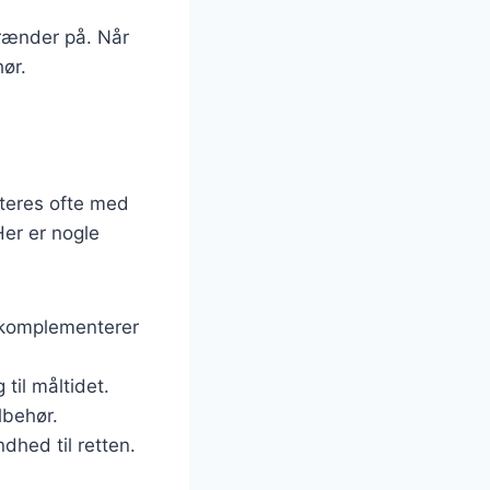
 brænder på. Når
ør.
nteres ofte med
er er nogle
o komplementerer
 til måltidet.
lbehør.
dhed til retten.