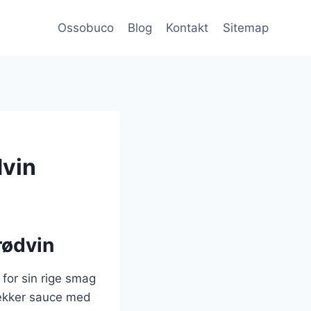
Ossobuco
Blog
Kontakt
Sitemap
dvin
rødvin
 for sin rige smag
lækker sauce med