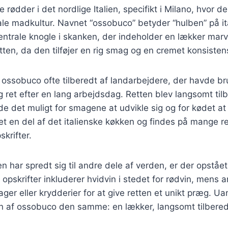
 rødder i det nordlige Italien, specifikt i Milano, hvor 
ale madkultur. Navnet “ossobuco” betyder “hulben” på ita
centrale knogle i skanken, der indeholder en lækker mar
etten, da den tilføjer en rig smag og en cremet konsistens
v ossobuco ofte tilberedt af landarbejdere, der havde br
 ret efter en lang arbejdsdag. Retten blev langsomt tilb
rde det muligt for smagene at udvikle sig og for kødet at
t en del af det italienske køkken og findes på mange re
krifter.
ten har spredt sig til andre dele af verden, er der opstå
 opskrifter inkluderer hvidvin i stedet for rødvin, mens an
ager eller krydderier for at give retten et unikt præg. Ua
n af ossobuco den samme: en lækker, langsomt tilberedt