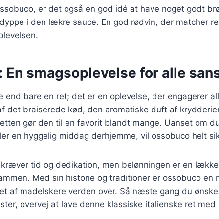
ssobuco, er det også en god idé at have noget godt brø
yppe i den lækre sauce. En god rødvin, der matcher ret
levelsen.
 En smagsoplevelse for alle san
end bare en ret; det er en oplevelse, der engagerer al
af det braiserede kød, den aromatiske duft af krydderi
 retten gør den til en favorit blandt mange. Uanset om du
 eller en hyggelig middag derhjemme, vil ossobuco helt si
 kræver tid og dedikation, men belønningen er en lække
sammen. Med sin historie og traditioner er ossobuco en r
et af madelskere verden over. Så næste gang du ønsker
ster, overvej at lave denne klassiske italienske ret med 