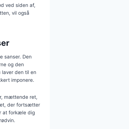
d ved siden af,
ten, vil også
ser
le sanser. Den
erne og den
 laver den til en
kkert imponere.
r, mættende ret,
et, der fortsætter
 at forkæle dig
rødvin.