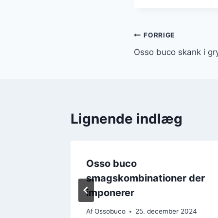
Indlægsnavi
FORRIGE
Osso buco skank i gry
Lignende indlæg
ing i
Osso buco
smagskombinationer der
imponerer
r 2024
Af
Ossobuco
25. december 2024