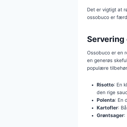
Det er vigtigt at
ossobuco er færdi
Servering 
Ossobuco er en r
en generøs skeful
populære tilbehør,
Risotto
: En 
den rige sau
Polenta
: En 
Kartofler
: B
Grøntsager
: