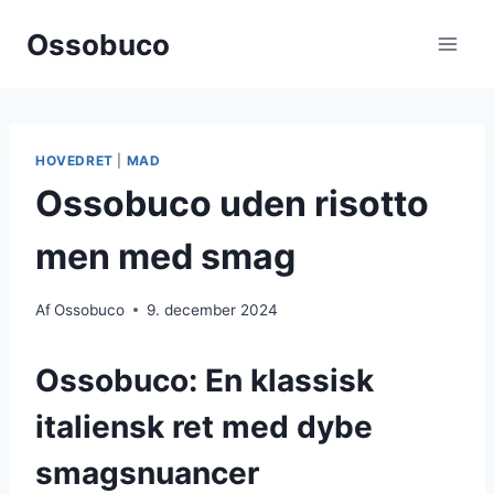
Fortsæt
Ossobuco
til
indhold
HOVEDRET
|
MAD
Ossobuco uden risotto
men med smag
Af
Ossobuco
9. december 2024
Ossobuco: En klassisk
italiensk ret med dybe
smagsnuancer