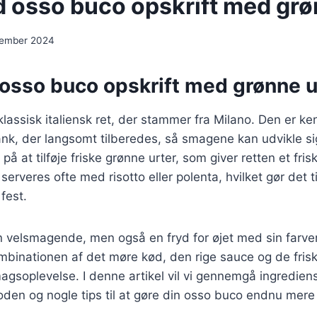
 osso buco opskrift med grø
cember 2024
osso buco opskrift med grønne u
lassisk italiensk ret, der stammer fra Milano. Den er ke
nk, der langsomt tilberedes, så smagene kan udvikle si
 på at tilføje friske grønne urter, som giver retten et fri
rveres ofte med risotto eller polenta, hvilket gør det til
fest.
n velsmagende, men også en fryd for øjet med sin farve
binationen af det møre kød, den rige sauce og de frisk
gsoplevelse. I denne artikel vil vi gennemgå ingredien
den og nogle tips til at gøre din osso buco endnu mere