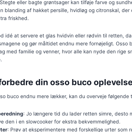
 Stegte eller bagte grøntsager kan tilføje farve og sundhe
En blanding af hakket persille, hvidløg og citronskal, der
tra friskhed.
 idé at servere et glas hvidvin eller rødvin til retten, d
magene og gør måltidet endnu mere fornøjeligt. Osso bu
ag med familie og venner, hvor alle kan nyde den rige 
.
t forbedre din osso buco oplevels
sso buco endnu mere lækker, kan du overveje følgende t
beredning
: Jo længere tid du lader retten simre, desto
ave den i en slowcooker for ekstra bekvemmelighed.
rter
: Prøv at eksperimentere med forskellige urter som r