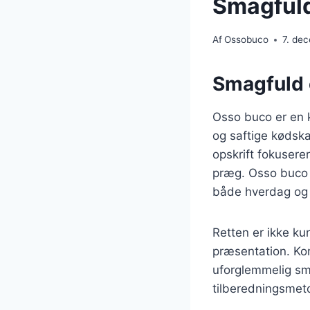
Smagfuld
Af
Ossobuco
7. de
Smagfuld 
Osso buco er en k
og saftige kødska
opskrift fokuserer
præg. Osso buco se
både hverdag og 
Retten er ikke ku
præsentation. Kom
uforglemmelig sma
tilberedningsmeto