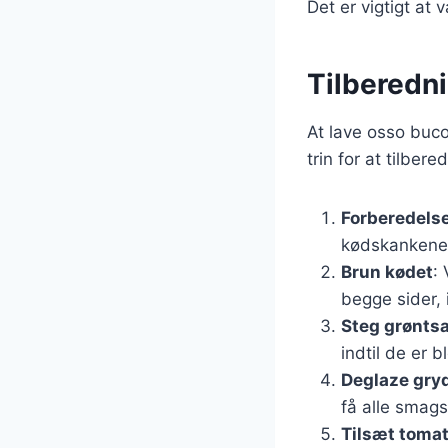
Det er vigtigt at
Tilberedn
At lave osso buco
trin for at tilber
Forberedelse
kødskankene.
Brun kødet
:
begge sider, 
Steg grønts
indtil de er b
Deglaze gry
få alle smag
Tilsæt tomat