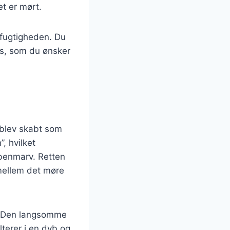
et er mørt.
 fugtigheden. Du
is, som du ønsker
n blev skabt som
, hvilket
 benmarv. Retten
 mellem det møre
r. Den langsomme
lterer i en dyb og