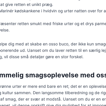
 at give retten et unikt præg.
 Marinér kødskankene i hvidvin og urter natten over for a
ræsenter retten smukt med friske urter og et drys parm
else.
ælpe dig med at skabe en osso buco, der ikke kun smage
nerende ud. Uanset om du laver retten til en særlig lejl
, vil disse små detaljer gøre en stor forskel.
emmelig smagsoplevelse med os
nne urter er mere end bare en ret; det er en oplevelse
og kultur sammen. Den langsomme tilberedning og de rig
af smag, der er svær at modstå. Uanset om du er en erf
enet, vil denne opskrift give dig mulighed for at impon