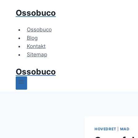
Fortsæt
Ossobuco
til
indhold
Ossobuco
Blog
Kontakt
Sitemap
Ossobuco
HOVEDRET
|
MAD