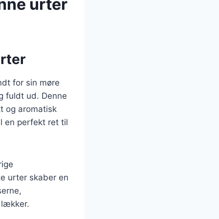
nne urter
rter
ndt for sin møre
g fuldt ud. Denne
skt og aromatisk
 en perfekt ret til
rige
e urter skaber en
serne,
 lækker.