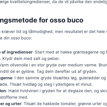
 vælge kvalitetsingredienser, da de vil påvirke den endeli
ingsmetode for osso buco
 kræver tid og tålmodighed, men resultatet er det hele 
ede din osso buco:
 af ingredienser
: Start med at hakke grøntsagerne og 
 Krydr dem med salt og peber.
 Varm olivenolie i en stor gryde over medium varme. Br
indtil de er gyldne. Tag dem derefter ud af gryden.
agerne
: I den samme gryde tilsættes løg, gulerødder og 
løde. Tilsæt hvidløg og steg i yderligere et minut.
den
: Hæld hvidvinen i gryden for at deglaze den, og sk
sstofferne med.
er og urter
: Tilsæt de hakkede tomater, grønne urter 