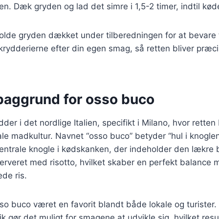
den. Dæk gryden og lad det simre i 1,5-2 timer, indtil kød
 holde gryden dækket under tilberedningen for at bevare
krydderierne efter din egen smag, så retten bliver præc
 baggrund for osso buco
er i det nordlige Italien, specifikt i Milano, hvor rette
ale madkultur. Navnet “osso buco” betyder “hul i knoglen”
 centrale knogle i kødskanken, der indeholder den lækre
 serveret med risotto, hvilket skaber en perfekt balance
de ris.
so buco været en favorit blandt både lokale og turiste
k gør det muligt for smagene at udvikle sig, hvilket resu