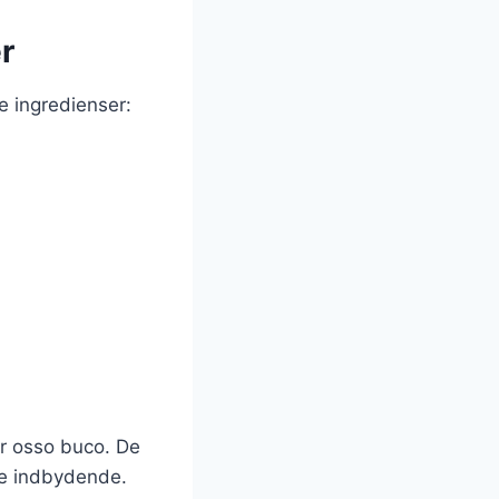
r
e ingredienser:
or osso buco. De
ere indbydende.