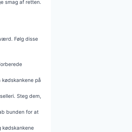
ge smag af retten.
værd. Følg disse
forberede
un kødskankene på
selleri. Steg dem,
rab bunden for at
og kødskankene