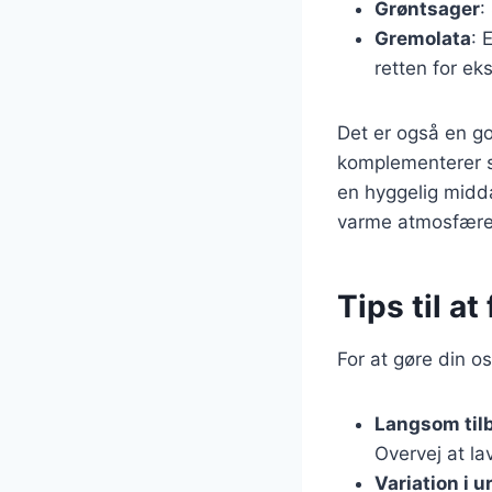
Grøntsager
:
Gremolata
: 
retten for eks
Det er også en god
komplementerer s
en hyggelig midd
varme atmosfære
Tips til a
For at gøre din o
Langsom til
Overvej at l
Variation i u