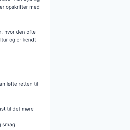
er opskrifter med
n, hvor den ofte
ltur og er kendt
 løfte retten til
st til det møre
og smag.