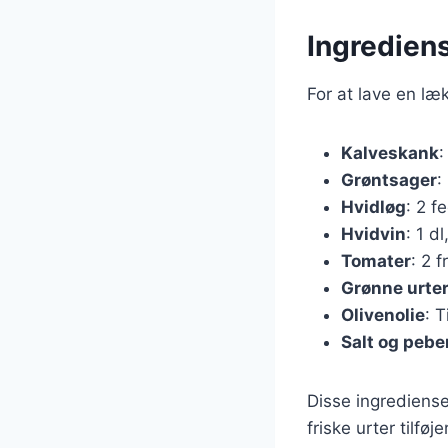
Ingrediens
For at lave en læ
Kalveskank
:
Grøntsager
:
Hvidløg
: 2 f
Hvidvin
: 1 d
Tomater
: 2 
Grønne urte
Olivenolie
: T
Salt og pebe
Disse ingrediense
friske urter tilf