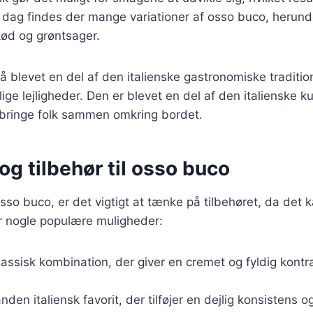
 dag findes der mange variationer af osso buco, herund
 kød og grøntsager.
 blevet en del af den italienske gastronomiske traditio
ige lejligheder. Den er blevet en del af den italienske ku
at bringe folk sammen omkring bordet.
og tilbehør til osso buco
so buco, er det vigtigt at tænke på tilbehøret, da det kan
er nogle populære muligheder:
lassisk kombination, der giver en cremet og fyldig kontra
anden italiensk favorit, der tilføjer en dejlig konsistens 