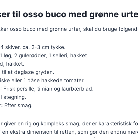
er til osso buco med grønne urte
kker osso buco med grønne urter, skal du bruge følgend
 4 skiver, ca. 2-3 cm tykke.
 1 løg, 2 gulerødder, 1 selleri, hakket.
ed, hakket.
l, til at deglaze gryden.
friske eller 1 dåse hakkede tomater.
r
: Frisk persille, timian og laurbærblad.
il stegning.
r
: Efter smag.
r giver en rig og kompleks smag, der er karakteristisk f
øjer en ekstra dimension til retten, som gør den endnu m