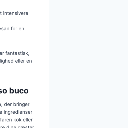
t intensivere
esan for en
r fantastisk,
ighed eller en
so buco
, der bringer
e ingredienser
aren kok eller
ere dine gæster