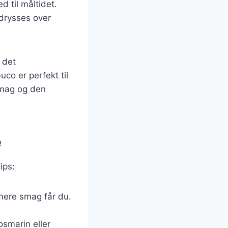
d til måltidet.
 drysses over
a det
co er perfekt til
smag og den
e
ips:
 mere smag får du.
osmarin eller