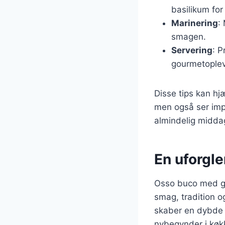
basilikum for
Marinering
:
smagen.
Servering
: P
gourmetoplev
Disse tips kan hj
men også ser impo
almindelig middag
En uforgl
Osso buco med grø
smag, tradition 
skaber en dybde 
nybegynder i køkk