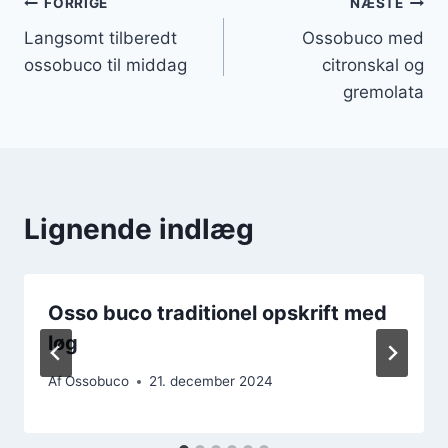
Indlægsnavigation
FORRIGE
NÆSTE
Langsomt tilberedt
Ossobuco med
ossobuco til middag
citronskal og
gremolata
Lignende indlæg
Osso buco traditionel opskrift med
løg
Af
Ossobuco
21. december 2024