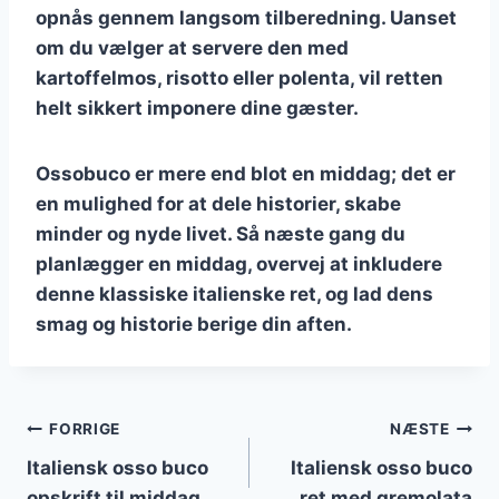
opnås gennem langsom tilberedning. Uanset
om du vælger at servere den med
kartoffelmos, risotto eller polenta, vil retten
helt sikkert imponere dine gæster.
Ossobuco er mere end blot en middag; det er
en mulighed for at dele historier, skabe
minder og nyde livet. Så næste gang du
planlægger en middag, overvej at inkludere
denne klassiske italienske ret, og lad dens
smag og historie berige din aften.
Indlægsnavigation
FORRIGE
NÆSTE
Italiensk osso buco
Italiensk osso buco
opskrift til middag
ret med gremolata