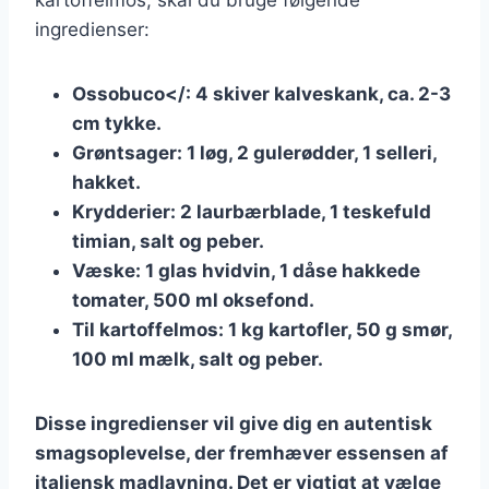
ingredienser:
Ossobuco</: 4 skiver kalveskank, ca. 2-3
cm tykke.
Grøntsager
: 1 løg, 2 gulerødder, 1 selleri,
hakket.
Krydderier
: 2 laurbærblade, 1 teskefuld
timian, salt og peber.
Væske
: 1 glas hvidvin, 1 dåse hakkede
tomater, 500 ml oksefond.
Til kartoffelmos
: 1 kg kartofler, 50 g smør,
100 ml mælk, salt og peber.
Disse ingredienser vil give dig en autentisk
smagsoplevelse, der fremhæver essensen af
italiensk madlavning. Det er vigtigt at vælge