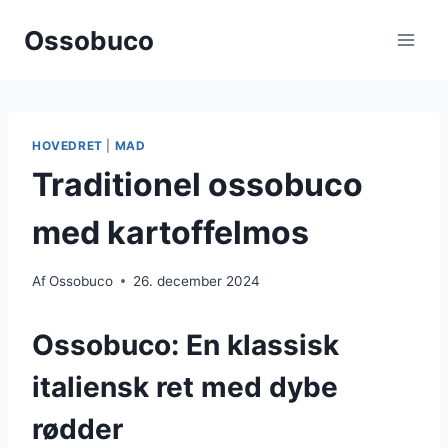
Fortsæt
Ossobuco
til
indhold
HOVEDRET
|
MAD
Traditionel ossobuco
med kartoffelmos
Af
Ossobuco
26. december 2024
Ossobuco: En klassisk
italiensk ret med dybe
rødder