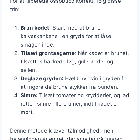
For at tilberede ossobuco korrekt, følg disse
trin:
Brun kødet
: Start med at brune
kalveskankene i en gryde for at låse
smagen inde.
Tilsæt grøntsagerne
: Når kødet er brunet,
tilsættes hakkede løg, gulerødder og
selleri.
Deglaze gryden
: Hæld hvidvin i gryden for
at frigøre de brune stykker fra bunden.
Simre
: Tilsæt tomater og krydderier, og lad
retten simre i flere timer, indtil kødet er
mørt.
Denne metode kræver tålmodighed, men
belønningen er en ret, der smelter på tungen