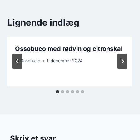
Lignende indlæg
Ossobuco med rødvin og citronskal
Af
Ossobuco
1. december 2024
Skriv et svar