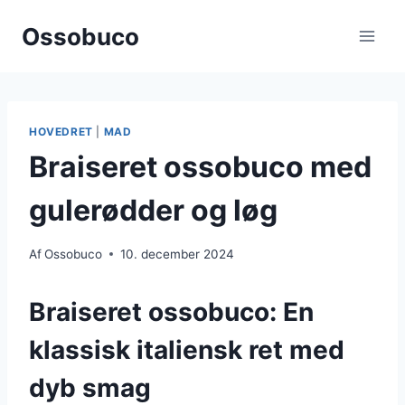
Fortsæt
Ossobuco
til
indhold
HOVEDRET
|
MAD
Braiseret ossobuco med
gulerødder og løg
Af
Ossobuco
10. december 2024
Braiseret ossobuco: En
klassisk italiensk ret med
dyb smag