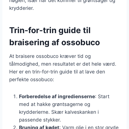
nøglen, især når det kommer til grøntsager og
krydderier.
Trin-for-trin guide til
braisering af ossobuco
At braisere ossobuco kræver tid og
tålmodighed, men resultatet er det hele værd.
Her er en trin-for-trin guide til at lave den
perfekte ossobuco:
Forberedelse af ingredienserne
: Start
med at hakke grøntsagerne og
krydderierne. Skær kalveskanken i
passende stykker.
Bruning af kødet
: Varm olie i en stor gryde