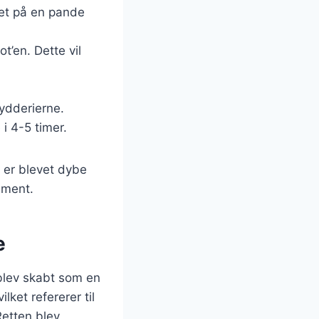
let på en pande
’en. Dette vil
ydderierne.
 i 4-5 timer.
e er blevet dybe
ement.
e
 blev skabt som en
lket refererer til
Retten blev