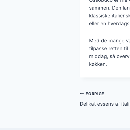
sammen. Den lang
klassiske italien
eller en hverdags
Med de mange vari
tilpasse retten t
middag, så overvej
køkken.
Indlægsnavi
FORRIGE
Delikat essens af ita