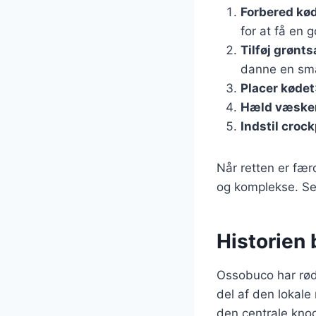
Forbered kø
for at få en 
Tilføj grønt
danne en sma
Placer kødet
Hæld væske
Indstil croc
Når retten er fær
og komplekse. Ser
Historien
Ossobuco har rødd
del af den lokale 
den centrale kno