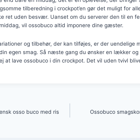
somme tilberedning i crockpot’en gør det muligt for al
ske ret uden besvær. Uanset om du serverer den til en fes
middag, vil ossobuco altid imponere dine gæster.
ationer og tilbehør, der kan tilføjes, er der uendelige m
il din egen smag. Så næste gang du ønsker en lækker og t
 at lave ossobuco i din crockpot. Det vil uden tvivl blive 
gation
liensk osso buco med ris
Ossobuco smagskomb