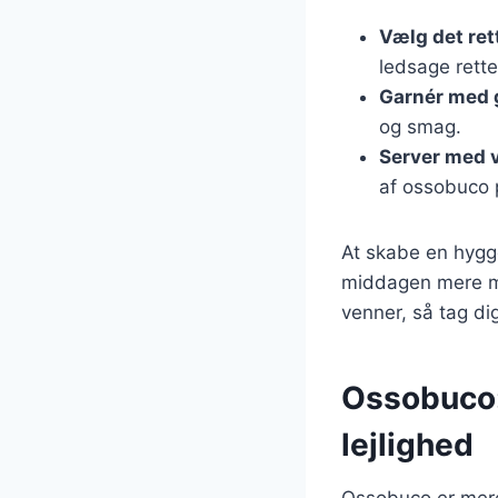
Vælg det ret
ledsage rette
Garnér med 
og smag.
Server med 
af ossobuco 
At skabe en hygg
middagen mere mi
venner, så tag di
Ossobuco: 
lejlighed
Ossobuco er mere