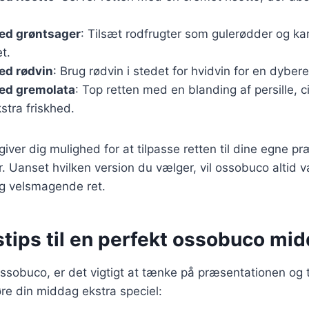
ed grøntsager
: Tilsæt rodfrugter som gulerødder og kar
t.
d rødvin
: Brug rødvin i stedet for hvidvin for en dyber
ed gremolata
: Top retten med en blanding af persille, c
kstra friskhed.
giver dig mulighed for at tilpasse retten til dine egne p
 Uanset hvilken version du vælger, vil ossobuco altid 
 og velsmagende ret.
stips til en perfekt ossobuco mi
ssobuco, er det vigtigt at tænke på præsentationen og t
gøre din middag ekstra speciel: