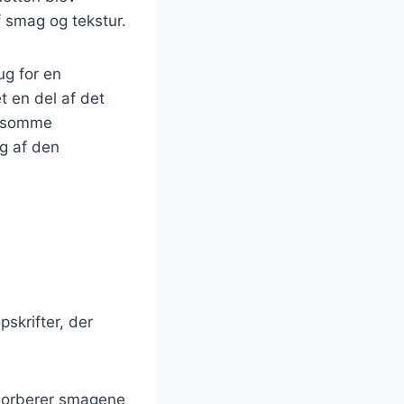
f smag og tekstur.
ug for en
t en del af det
ngsomme
ng af den
skrifter, der
bsorberer smagene