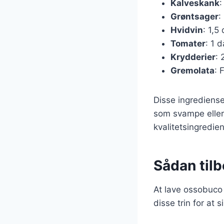
Kalveskank
:
Grøntsager
:
Hvidvin
: 1,5
Tomater
: 1 
Krydderier
: 
Gremolata
: 
Disse ingrediense
som svampe eller 
kvalitetsingredie
Sådan til
At lave ossobuco 
disse trin for at s