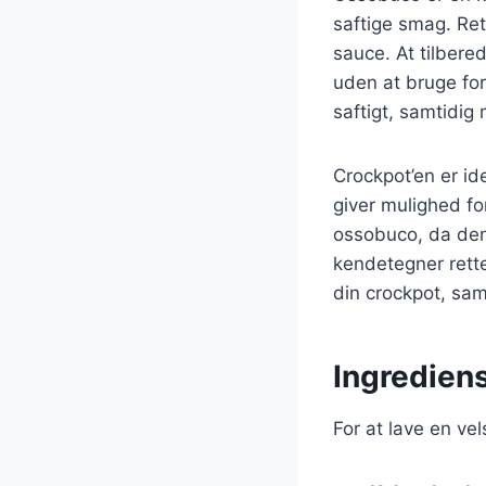
saftige smag. Ret
sauce. At tilber
uden at bruge for
saftigt, samtidig
Crockpot’en er id
giver mulighed for
ossobuco, da den 
kendetegner rette
din crockpot, samt
Ingrediens
For at lave en ve