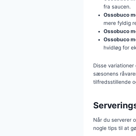
fra saucen.
Ossobuco m
mere fyldig re
Ossobuco me
Ossobuco m
hvidløg for e
Disse variationer 
sæsonens råvarer.
tilfredsstillende
Servering
Når du serverer o
nogle tips til at 