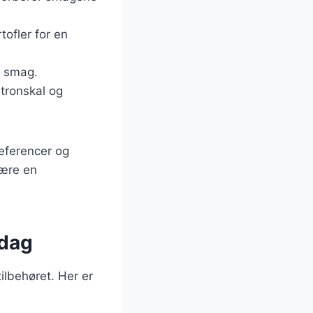
tofler for en
e smag.
itronskal og
ræferencer og
være en
ddag
ilbehøret. Her er