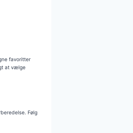
gne favoritter
gt at vælge
rberedelse. Følg