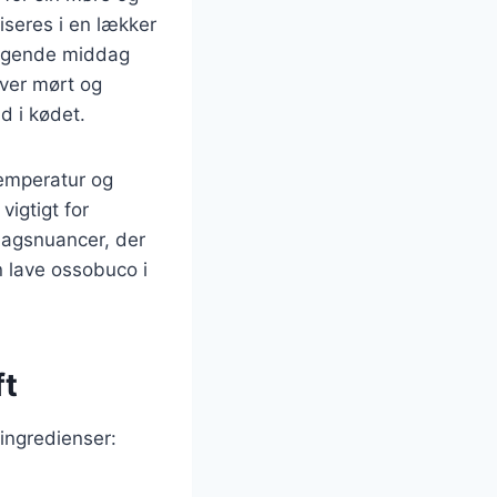
iseres i en lækker
smagende middag
iver mørt og
d i kødet.
temperatur og
vigtigt for
magsnuancer, der
n lave ossobuco i
ft
ingredienser: