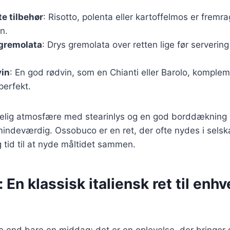
te tilbehør
: Risotto, polenta eller kartoffelmos er fremra
n.
gremolata
: Drys gremolata over retten lige før servering f
vin
: En god rødvin, som en Chianti eller Barolo, kompl
perfekt.
elig atmosfære med stearinlys og en god borddækning
ndeværdig. Ossobuco er en ret, der ofte nydes i selsk
g tid til at nyde måltidet sammen.
En klassisk italiensk ret til enhv
 end bare en middag; det er en oplevelse, der bringer 