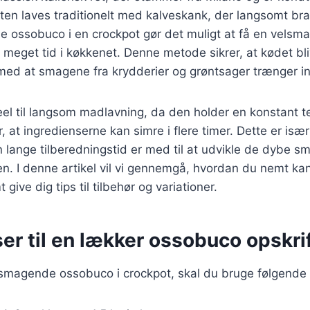
ten laves traditionelt med kalveskank, der langsomt bra
ede ossobuco i en crockpot gør det muligt at få en vel
 meget tid i køkkenet. Denne metode sikrer, at kødet bl
 med at smagene fra krydderier og grøntsager trænger in
eel til langsom madlavning, da den holder en konstant 
, at ingredienserne kan simre i flere timer. Dette er især 
lange tilberedningstid er med til at udvikle de dybe s
n. I denne artikel vil vi gennemgå, hvordan du nemt ka
 give dig tips til tilbehør og variationer.
er til en lækker ossobuco opskri
lsmagende ossobuco i crockpot, skal du bruge følgende 