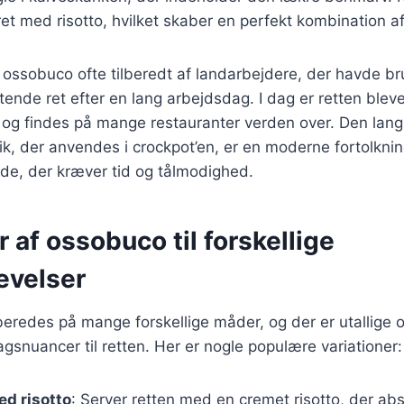
eret med risotto, hvilket skaber en perfekt kombination a
v ossobuco ofte tilberedt af landarbejdere, der havde br
de ret efter en lang arbejdsdag. I dag er retten bleve
n og findes på mange restauranter verden over. Den la
ik, der anvendes i crockpot’en, er en moderne fortolkni
ode, der kræver tid og tålmodighed.
r af ossobuco til forskellige
evelser
eredes på mange forskellige måder, og der er utallige op
agsnuancer til retten. Her er nogle populære variationer:
d risotto
: Server retten med en cremet risotto, der a