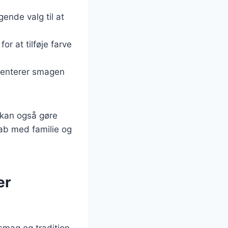
gende valg til at
or at tilføje farve
ementerer smagen
 kan også gøre
ab med familie og
er
smag og tradition