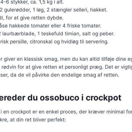
 4-6 stykker, ca. 1,5 kg i alt.
 2 gulerødder, 1 løg, 2 stængler selleri, hakket.
 dl, for at give retten dybde.
dåse hakkede tomater eller 4 friske tomater.
2 laurbærblade, 1 teskefuld timian, salt og peber.
Frisk persille, citronskal og hvidløg til servering.
r giver en klassisk smag, men du kan altid tilføje dine e
rødvin for at give retten et personligt præg. Det er vigti
nser, da de vil påvirke den endelige smag af retten.
bereder du ossobuco i crockpot
i en crockpot er en enkel proces, der kræver minimal fo
ikre, at din ret bliver perfekt: