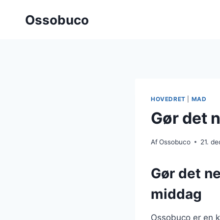
Fortsæt
Ossobuco
til
indhold
HOVEDRET
|
MAD
Gør det 
Af
Ossobuco
21. d
Gør det ne
middag
Ossobuco er en kl