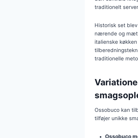
traditionelt serv
Historisk set ble
nærende og mætten
italienske køkke
tilberedningstekn
traditionelle met
Variatione
smagsopl
Ossobuco kan tilb
tilføjer unikke sm
Ossobuco me