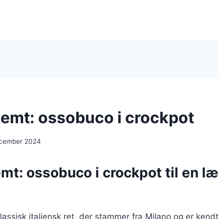
nemt: ossobuco i crockpot
ecember 2024
mt: ossobuco i crockpot til en l
assisk italiensk ret, der stammer fra Milano og er kendt