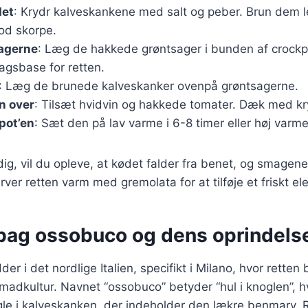
det
: Krydr kalveskankene med salt og peber. Brun dem 
god skorpe.
sagerne
: Læg de hakkede grøntsager i bunden af crockpot
gsbase for retten.
: Læg de brunede kalveskanker ovenpå grøntsagerne.
n over
: Tilsæt hvidvin og hakkede tomater. Dæk med kr
kpot’en
: Sæt den på lav varme i 6-8 timer eller høj varme
dig, vil du opleve, at kødet falder fra benet, og smagen
ver retten varm med gremolata for at tilføje et friskt el
 bag ossobuco og dens oprindels
er i det nordlige Italien, specifikt i Milano, hvor retten
madkultur. Navnet “ossobuco” betyder “hul i knoglen”, hvi
gle i kalveskanken, der indeholder den lækre benmarv. 