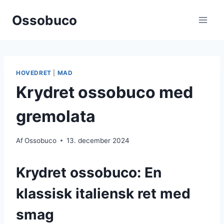
Fortsæt
Ossobuco
til
indhold
HOVEDRET
|
MAD
Krydret ossobuco med
gremolata
Af
Ossobuco
13. december 2024
Krydret ossobuco: En
klassisk italiensk ret med
smag