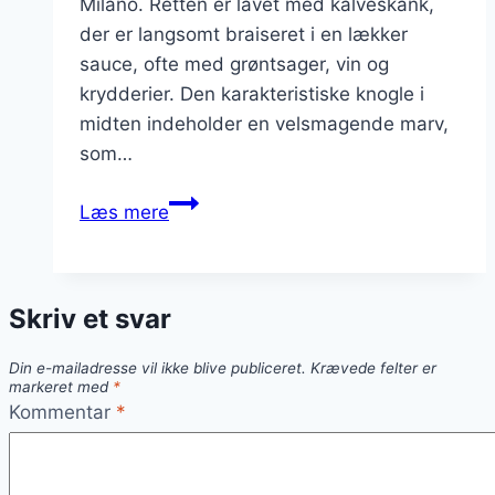
Milano. Retten er lavet med kalveskank,
der er langsomt braiseret i en lækker
sauce, ofte med grøntsager, vin og
krydderier. Den karakteristiske knogle i
midten indeholder en velsmagende marv,
som…
Ossobuco
Læs mere
opskrift
til
en
Skriv et svar
god
middag
Din e-mailadresse vil ikke blive publiceret.
Krævede felter er
markeret med
*
Kommentar
*