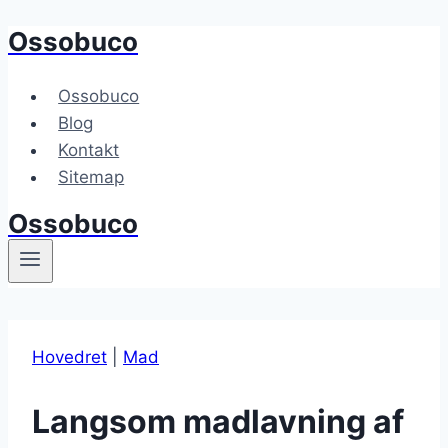
Ossobuco
Fortsæt
til
indhold
Ossobuco
Blog
Kontakt
Sitemap
Ossobuco
Hovedret
|
Mad
Langsom madlavning af