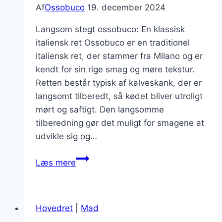
Af
Ossobuco
19. december 2024
Langsom stegt ossobuco: En klassisk
italiensk ret Ossobuco er en traditionel
italiensk ret, der stammer fra Milano og er
kendt for sin rige smag og møre tekstur.
Retten består typisk af kalveskank, der er
langsomt tilberedt, så kødet bliver utroligt
mørt og saftigt. Den langsomme
tilberedning gør det muligt for smagene at
udvikle sig og…
Langsom
Læs mere
stegt
ossobuco
som
Hovedret
|
Mad
hovedret