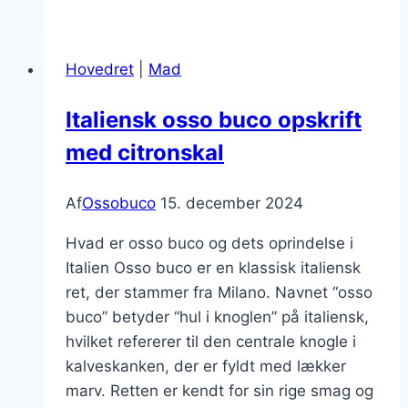
med
kartofler
og
Hovedret
|
Mad
friske
krydderier
Italiensk osso buco opskrift
med citronskal
Af
Ossobuco
15. december 2024
Hvad er osso buco og dets oprindelse i
Italien Osso buco er en klassisk italiensk
ret, der stammer fra Milano. Navnet “osso
buco” betyder “hul i knoglen” på italiensk,
hvilket refererer til den centrale knogle i
kalveskanken, der er fyldt med lækker
marv. Retten er kendt for sin rige smag og