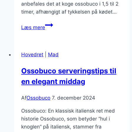
anbefales det at koge ossobuco i 1,5 til 2
timer, afhængigt af tykkelsen på kødet…
Kogningstid
Læs mere
for
perfektioneret
ossobuco
Hovedret
|
Mad
retter
Ossobuco serveringstips til
en elegant middag
Af
Ossobuco
7. december 2024
Ossobuco: En klassisk italiensk ret med
historie Ossobuco, som betyder “hul i
knoglen” på italiensk, stammer fra