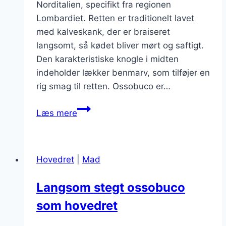
Norditalien, specifikt fra regionen
Lombardiet. Retten er traditionelt lavet
med kalveskank, der er braiseret
langsomt, så kødet bliver mørt og saftigt.
Den karakteristiske knogle i midten
indeholder lækker benmarv, som tilføjer en
rig smag til retten. Ossobuco er…
Ossobuco
Læs mere
serveringstips
til
en
Hovedret
|
Mad
elegant
middag
Langsom stegt ossobuco
som hovedret