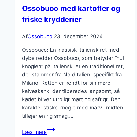
Ossobuco med kartofler og
friske krydderier
Af
Ossobuco
23. december 2024
Ossobuco: En klassisk italiensk ret med
dybe rødder Ossobuco, som betyder “hul i
knoglen” på italiensk, er en traditionel ret,
der stammer fra Norditalien, specifikt fra
Milano. Retten er kendt for sin møre
kalveskank, der tilberedes langsomt, så
kødet bliver utroligt mørt og saftigt. Den
karakteristiske knogle med marv i midten
tilføjer en rig smag,…
Ossobuco
Læs mere