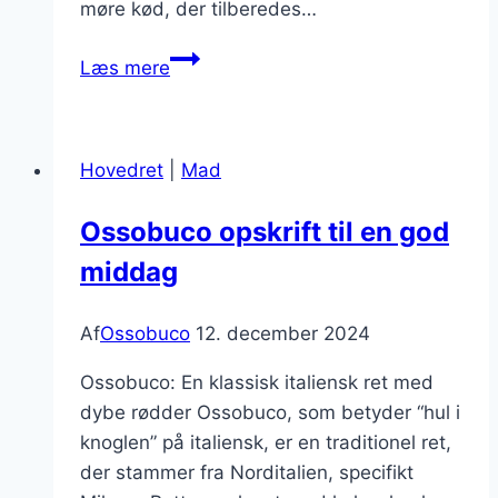
møre kød, der tilberedes…
Italiensk
Læs mere
osso
buco
opskrift
Hovedret
|
Mad
med
citronskal
Ossobuco opskrift til en god
middag
Af
Ossobuco
12. december 2024
Ossobuco: En klassisk italiensk ret med
dybe rødder Ossobuco, som betyder “hul i
knoglen” på italiensk, er en traditionel ret,
der stammer fra Norditalien, specifikt