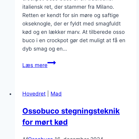
italiensk ret, der stammer fra Milano.
Retten er kendt for sin møre og saftige
okseknogle, der er fyldt med smagfuldt
kød og en lækker marv. At tilberede osso
buco i en crockpot gør det muligt at få en
dyb smag og en…
Osso
Læs mere
buco
i
crockpot
Hovedret
|
Mad
–
nem
Ossobuco stegningsteknik
opskrift
for mørt kød