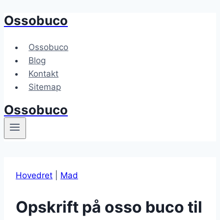
Ossobuco
Fortsæt
til
indhold
Ossobuco
Blog
Kontakt
Sitemap
Ossobuco
Hovedret
|
Mad
Opskrift på osso buco til