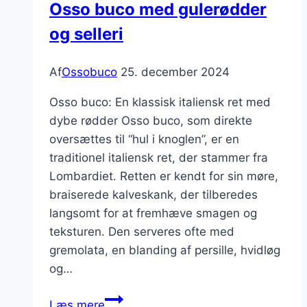
Osso buco med gulerødder
og selleri
Af
Ossobuco
25. december 2024
Osso buco: En klassisk italiensk ret med
dybe rødder Osso buco, som direkte
oversættes til “hul i knoglen”, er en
traditionel italiensk ret, der stammer fra
Lombardiet. Retten er kendt for sin møre,
braiserede kalveskank, der tilberedes
langsomt for at fremhæve smagen og
teksturen. Den serveres ofte med
gremolata, en blanding af persille, hvidløg
og…
Osso
Læs mere