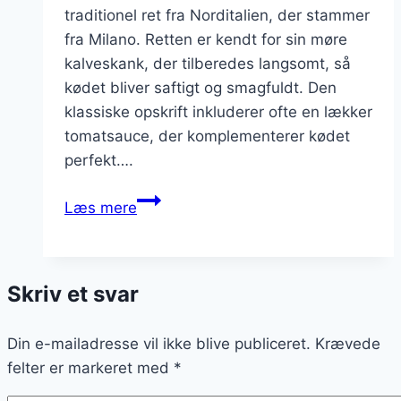
traditionel ret fra Norditalien, der stammer
fra Milano. Retten er kendt for sin møre
kalveskank, der tilberedes langsomt, så
kødet bliver saftigt og smagfuldt. Den
klassiske opskrift inkluderer ofte en lækker
tomatsauce, der komplementerer kødet
perfekt….
Klassisk
Læs mere
osso
buco
med
Skriv et svar
tomatsauce
Din e-mailadresse vil ikke blive publiceret.
Krævede
felter er markeret med
*