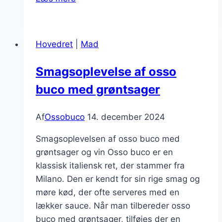
buco
med
gulerødder
Hovedret
|
Mad
og
selleri
Smagsoplevelse af osso
buco med grøntsager
Af
Ossobuco
14. december 2024
Smagsoplevelsen af osso buco med
grøntsager og vin Osso buco er en
klassisk italiensk ret, der stammer fra
Milano. Den er kendt for sin rige smag og
møre kød, der ofte serveres med en
lækker sauce. Når man tilbereder osso
buco med grøntsager, tilføjes der en