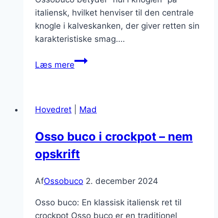
italiensk, hvilket henviser til den centrale
knogle i kalveskanken, der giver retten sin
karakteristiske smag….
Ossobuco
Læs mere
med
rødvinssauce
til
Hovedret
|
Mad
romantisk
middag
Osso buco i crockpot – nem
opskrift
Af
Ossobuco
2. december 2024
Osso buco: En klassisk italiensk ret til
crockpot Osso buco er en traditionel