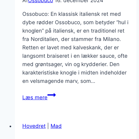
Af
Ossobuco
16. december 2024
Ossobuco: En klassisk italiensk ret med
dybe rødder Ossobuco, som betyder “hul i
knoglen” på italiensk, er en traditionel ret
fra Norditalien, der stammer fra Milano.
Retten er lavet med kalveskank, der er
langsomt braiseret i en lækker sauce, ofte
med grøntsager, vin og krydderier. Den
karakteristiske knogle i midten indeholder
en velsmagende marv, som…
Ossobuco
Læs mere
stegningsteknik
for
mørt
Hovedret
|
Mad
kød