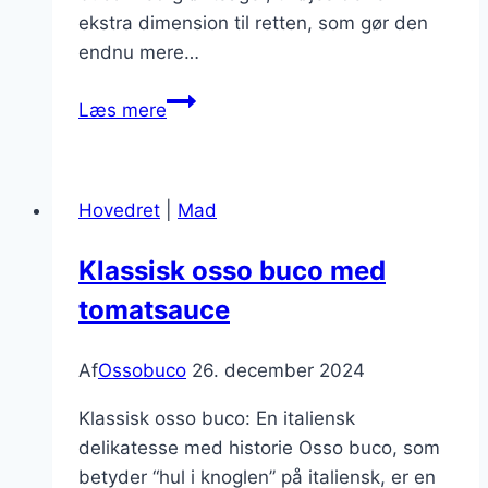
ekstra dimension til retten, som gør den
endnu mere…
Smagsoplevelse
Læs mere
af
osso
buco
Hovedret
|
Mad
med
grøntsager
Klassisk osso buco med
tomatsauce
Af
Ossobuco
26. december 2024
Klassisk osso buco: En italiensk
delikatesse med historie Osso buco, som
betyder “hul i knoglen” på italiensk, er en