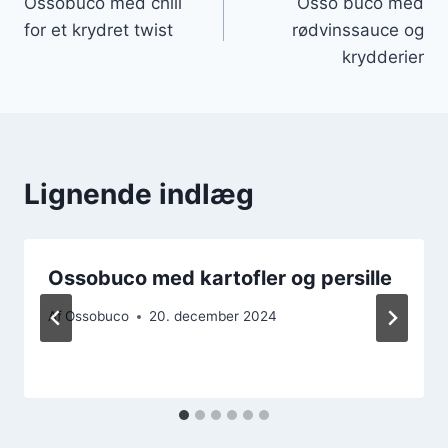
Ossobuco med chili
Osso buco med
for et krydret twist
rødvinssauce og
krydderier
Lignende indlæg
Ossobuco med kartofler og persille
Af
Ossobuco
20. december 2024