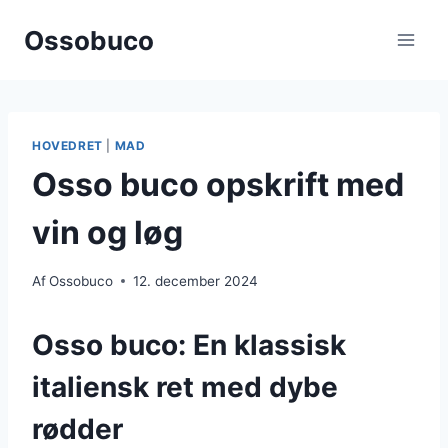
Fortsæt
Ossobuco
til
indhold
HOVEDRET
|
MAD
Osso buco opskrift med
vin og løg
Af
Ossobuco
12. december 2024
Osso buco: En klassisk
italiensk ret med dybe
rødder